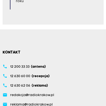
roku
KONTAKT
phone
12 200 33 33
(antena)
phone
12 630 60 00
(recepcja)
phone
12 630 62 06
(reklama)
email
redakcja@radiokrakow.pl
email
reklama@radiokrakow.pl