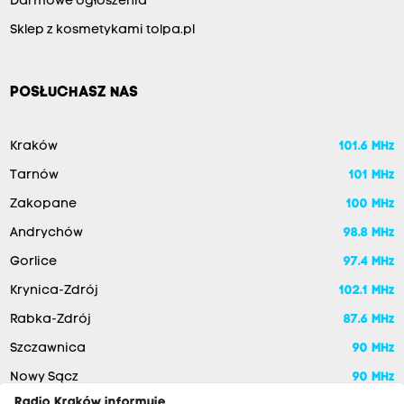
Darmowe ogłoszenia
Sklep z kosmetykami tolpa.pl
POSŁUCHASZ NAS
Kraków
101.6 MHz
Tarnów
101 MHz
Zakopane
100 MHz
Andrychów
98.8 MHz
Gorlice
97.4 MHz
Krynica-Zdrój
102.1 MHz
Rabka-Zdrój
87.6 MHz
Szczawnica
90 MHz
Nowy Sącz
90 MHz
Radio Kraków informuje,