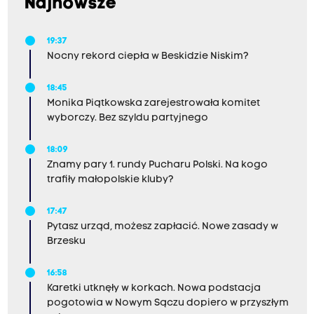
Najnowsze
19:37
Nocny rekord ciepła w Beskidzie Niskim?
18:45
Monika Piątkowska zarejestrowała komitet
wyborczy. Bez szyldu partyjnego
18:09
Znamy pary 1. rundy Pucharu Polski. Na kogo
trafiły małopolskie kluby?
17:47
Pytasz urząd, możesz zapłacić. Nowe zasady w
Brzesku
16:58
Karetki utknęły w korkach. Nowa podstacja
pogotowia w Nowym Sączu dopiero w przyszłym