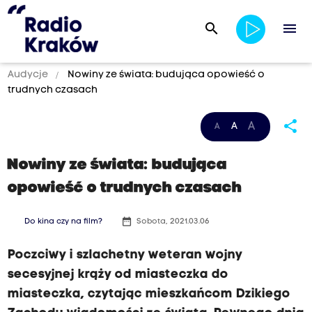
search
menu
Audycje
Nowiny ze świata: budująca opowieść o
trudnych czasach
share
A
A
A
Nowiny ze świata: budująca
opowieść o trudnych czasach
date_range
Do kina czy na film?
Sobota, 2021.03.06
Poczciwy i szlachetny weteran wojny
secesyjnej krąży od miasteczka do
miasteczka, czytając mieszkańcom Dzikiego