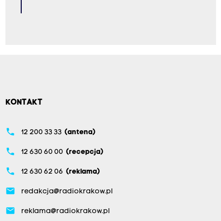
KONTAKT
phone
12 200 33 33
(antena)
phone
12 630 60 00
(recepcja)
phone
12 630 62 06
(reklama)
email
redakcja@radiokrakow.pl
email
reklama@radiokrakow.pl