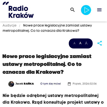
search
menu
Audycje
Nowe prace legislacyjne zamiast ustawy
metropolitalnej. Co to oznacza dla Krakowa?
share
A
A
A
Nowe prace legislacyjne zamiast
ustawy metropolitalnej. Co to
oznacza dla Krakowa?
date_range
Jacek
BAŃKA
O tym się mówi
Piątek, 2026.02.06
Nie będzie odrębnej ustawy metropolitalnej
dla Krakowa. Rząd konsultuje projekt ustawy o