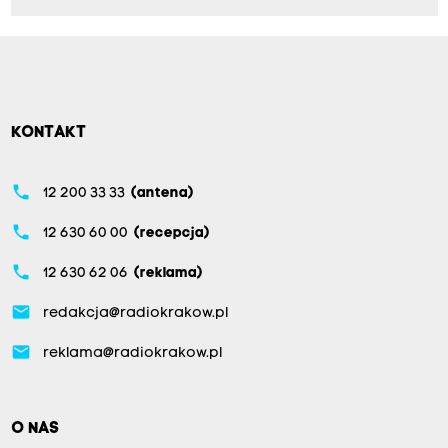
KONTAKT
phone
12 200 33 33
(antena)
phone
12 630 60 00
(recepcja)
phone
12 630 62 06
(reklama)
email
redakcja@radiokrakow.pl
email
reklama@radiokrakow.pl
O NAS