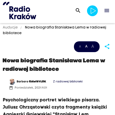
search
menu
Audycje
Nowa biografia Stanisława Lema w radiowej
bibliotece
share
A
A
A
Nowa biografia Stanisława Lema w
radiowej bibliotece
Barbara
GAWRYLUK
Z radiowej biblioteki
date_range
Poniedziałek, 2021.11.01
Psychologiczny portret wielkiego pisarza.
Juliusz Chrząstowski czyta fragmenty książki
Agnieszki Gajewskiej "Stanisław Lem.