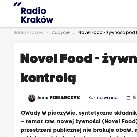
Radio Kraków
Audycje
Novel Food - żywność pod 
Novel Food - żyw
kontrolą
date_range
Anna
PIEKARCZYK
Karma wraca
Ś
Owady w pieczywie, syntetyczne składnik
– temat tzw. nowej żywności (Novel Food
przestrzeni publicznej nie brakuje obaw