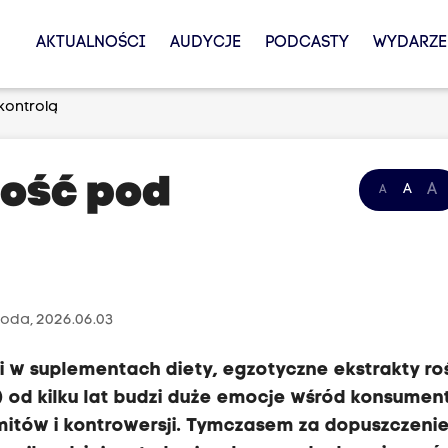
AKTUALNOŚCI
AUDYCJE
PODCASTY
WYDARZE
kontrolą
ność pod
A
A
A
roda, 2026.06.03
i w suplementach diety, egzotyczne ekstrakty ro
) od kilku lat budzi duże emocje wśród konsume
, mitów i kontrowersji. Tymczasem za dopuszczen