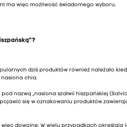
ent ma więc możliwość świadomego wyboru.
hiszpańską”?
opularnych dziś produktów również należało kie
 nasiona chia.
pod nazwą „nasiona szałwii hiszpańskiej (Salvi
i pojawić się w oznakowaniu produktów zawiera
 więc dowolne. W wielu przypadkach określają j