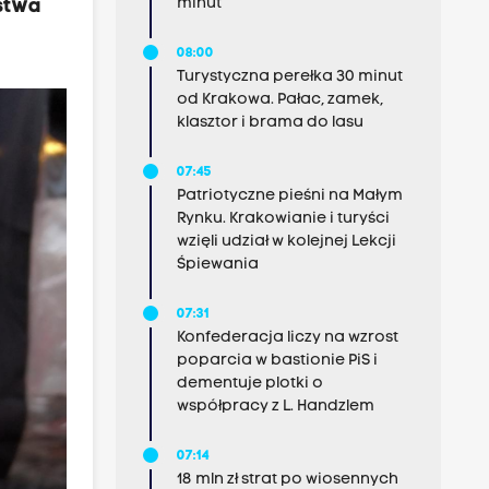
minut
ństwa
08:00
Turystyczna perełka 30 minut
od Krakowa. Pałac, zamek,
klasztor i brama do lasu
07:45
Patriotyczne pieśni na Małym
Rynku. Krakowianie i turyści
wzięli udział w kolejnej Lekcji
Śpiewania
07:31
Konfederacja liczy na wzrost
poparcia w bastionie PiS i
dementuje plotki o
współpracy z L. Handzlem
07:14
18 mln zł strat po wiosennych