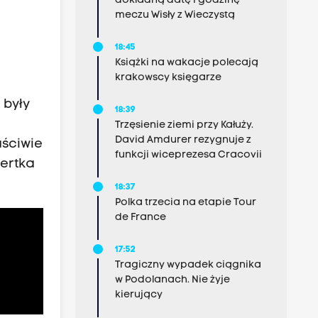
dokładną datę i godzinę
meczu Wisły z Wieczystą
18:45
Książki na wakacje polecają
krakowscy księgarze
 były
18:39
o
Trzęsienie ziemi przy Kałuży.
David Amdurer rezygnuje z
aściwie
funkcji wiceprezesa Cracovii
pertka
18:37
Polka trzecia na etapie Tour
de France
17:52
Tragiczny wypadek ciągnika
w Podolanach. Nie żyje
kierujący