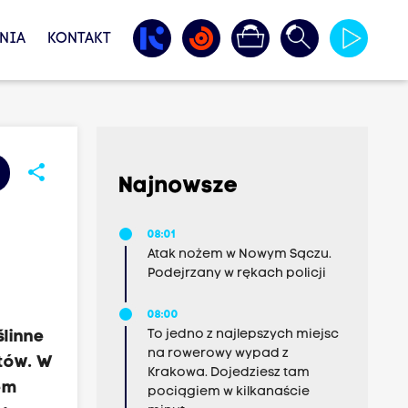
NIA
KONTAKT
share
Najnowsze
08:01
Atak nożem w Nowym Sączu.
Podejrzany w rękach policji
08:00
To jedno z najlepszych miejsc
ślinne
na rowerowy wypad z
ntów. W
Krakowa. Dojedziesz tam
iem
pociągiem w kilkanaście