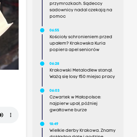
przymrozkach. Sądeccy
sadownicy nadal czekają na
pomoc
06:55
Kościoły schronieniem przed
upałem? Krakowska Kuria
popiera apel seniorów
06:28
Krakowski Metalodlew stanął.
Ważą się losy 150 miejsc pracy
06:03
Czwartek w Małopolsce:
najpierw upał, później
gwałtowne burze
18:49
Wielkie derby Krakowa. Znamy