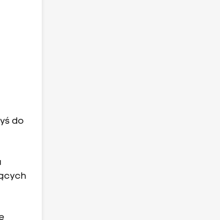
dyś do
a
jących
e