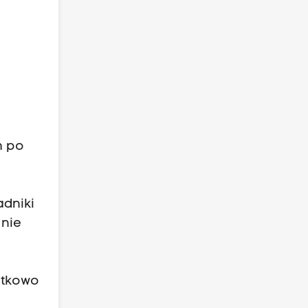
m po
adniki
nie
atkowo