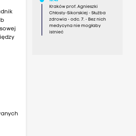
10:45
Kraków prof. Agnieszki
adnik
Chłosty-Sikorskiej - Służba
zdrowia - odc. 7. - Bez nich
ub
medycyna nie mogłaby
ksowej
istnieć
iędzy
wanych