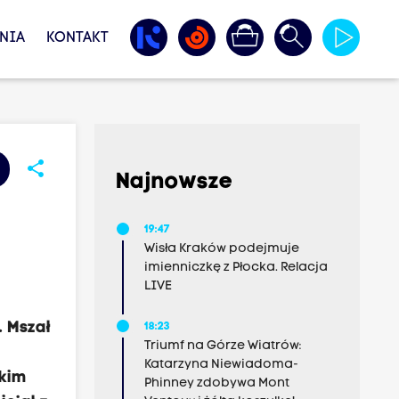
NIA
KONTAKT
share
Najnowsze
19:47
Wisła Kraków podejmuje
imienniczkę z Płocka. Relacja
LIVE
 Mszał
18:23
Triumf na Górze Wiatrów:
Katarzyna Niewiadoma-
skim
Phinney zdobywa Mont