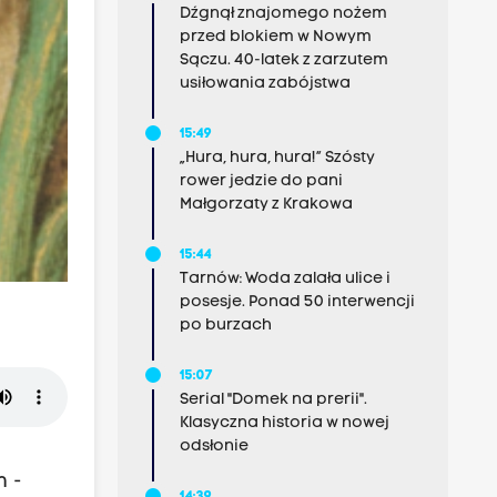
Dźgnął znajomego nożem
przed blokiem w Nowym
Sączu. 40-latek z zarzutem
usiłowania zabójstwa
15:49
„Hura, hura, hura!” Szósty
rower jedzie do pani
Małgorzaty z Krakowa
15:44
Tarnów: Woda zalała ulice i
posesje. Ponad 50 interwencji
po burzach
15:07
Serial "Domek na prerii".
Klasyczna historia w nowej
odsłonie
m -