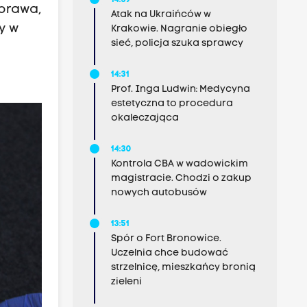
14:39
 prawa,
Atak na Ukraińców w
y w
Krakowie. Nagranie obiegło
sieć, policja szuka sprawcy
14:31
Prof. Inga Ludwin: Medycyna
estetyczna to procedura
okaleczająca
14:30
Kontrola CBA w wadowickim
magistracie. Chodzi o zakup
nowych autobusów
13:51
Spór o Fort Bronowice.
Uczelnia chce budować
strzelnicę, mieszkańcy bronią
zieleni