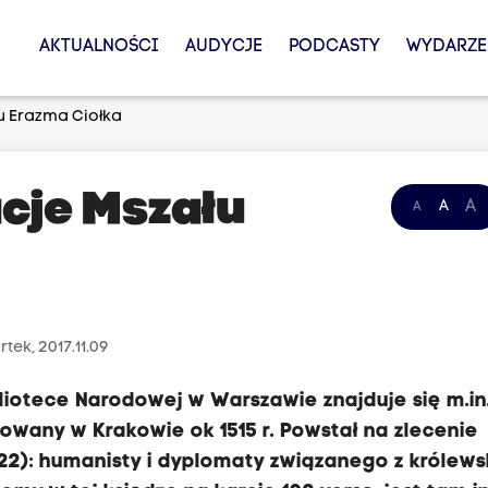
AKTUALNOŚCI
AUDYCJE
PODCASTY
WYDARZE
u Erazma Ciołka
cje Mszału
A
A
A
tek, 2017.11.09
otece Narodowej w Warszawie znajduje się m.in.
rowany w Krakowie ok 1515 r. Powstał na zlecenie
522): humanisty i dyplomaty związanego z królew