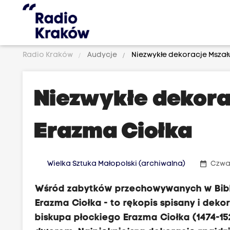
Radio Kraków
Audycje
Niezwykłe dekoracje Mszał
Niezwykłe dekora
Erazma Ciołka
date_range
Wielka Sztuka Małopolski (archiwalna)
Czwar
Wśród zabytków przechowywanych w Bibli
Erazma Ciołka - to rękopis spisany i deko
biskupa płockiego Erazma Ciołka (1474-1