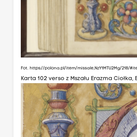
Fot.
https://polona.pl/item/missale,NzY1MTU2Mg/218/#i
Karta 102 verso z Mszału Erazma Ciołka,