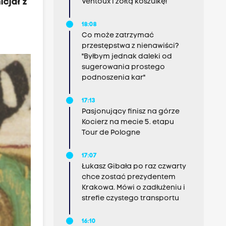
cjał z
Ventoux i żółtą koszulkę!
18:08
Co może zatrzymać
przestępstwa z nienawiści?
"Byłbym jednak daleki od
sugerowania prostego
podnoszenia kar"
17:13
Pasjonujący finisz na górze
Kocierz na mecie 5. etapu
Tour de Pologne
17:07
Łukasz Gibała po raz czwarty
chce zostać prezydentem
Krakowa. Mówi o zadłużeniu i
strefie czystego transportu
16:10