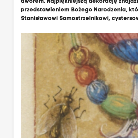
dworem. Najpiękniejszą dekorację znajdzie
przedstawieniem Bożego Narodzenia, któ
Stanisławowi Samostrzelnikowi, cystersow