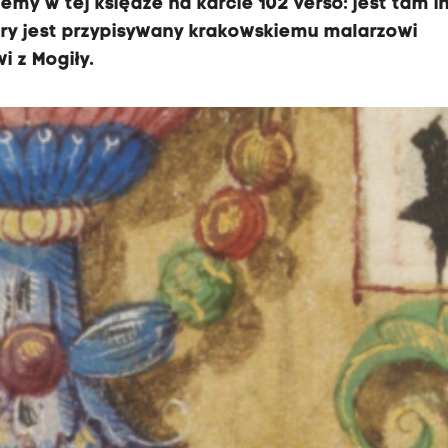
my w tej księdze na karcie 102 verso: jest tam ini
ry jest przypisywany krakowskiemu malarzowi
i z Mogiły.