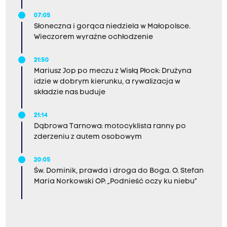
07:05
Słoneczna i gorąca niedziela w Małopolsce.
Wieczorem wyraźne ochłodzenie
21:50
Mariusz Jop po meczu z Wisłą Płock: Drużyna
idzie w dobrym kierunku, a rywalizacja w
składzie nas buduje
21:14
Dąbrowa Tarnowa: motocyklista ranny po
zderzeniu z autem osobowym
20:05
Św. Dominik, prawda i droga do Boga. O. Stefan
Maria Norkowski OP: „Podnieść oczy ku niebu”