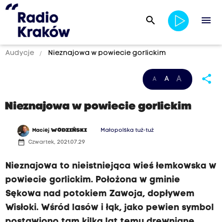
search
menu
Audycje
Nieznajowa w powiecie gorlickim
share
A
A
A
Nieznajowa w powiecie gorlickim
Maciej
WODZIŃSKI
Małopolska tuż-tuż
date_range
Czwartek, 2021.07.29
Nieznajowa to nieistniejąca wieś łemkowska w
powiecie gorlickim. Położona w gminie
Sękowa nad potokiem Zawoja, dopływem
Wisłoki. Wśród lasów i łąk, jako pewien symbol
postawiono tam kilka lat temu drewniane