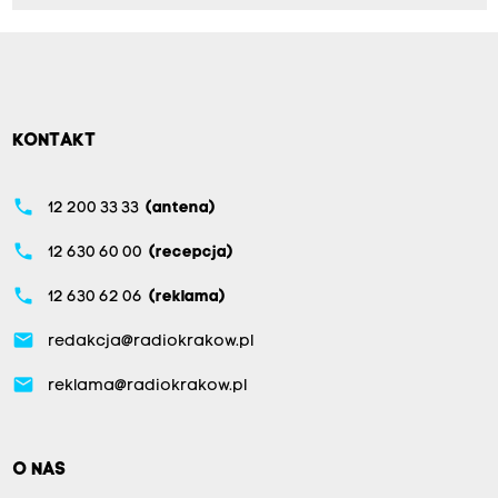
KONTAKT
phone
12 200 33 33
(antena)
phone
12 630 60 00
(recepcja)
phone
12 630 62 06
(reklama)
email
redakcja@radiokrakow.pl
email
reklama@radiokrakow.pl
O NAS