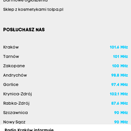
Darmowe ogłoszenia
Sklep z kosmetykami tolpa.pl
POSŁUCHASZ NAS
Kraków
101.6 MHz
Tarnów
101 MHz
Zakopane
100 MHz
Andrychów
98.8 MHz
Gorlice
97.4 MHz
Krynica-Zdrój
102.1 MHz
Rabka-Zdrój
87.6 MHz
Szczawnica
90 MHz
Nowy Sącz
90 MHz
Radio Kraków informuje,