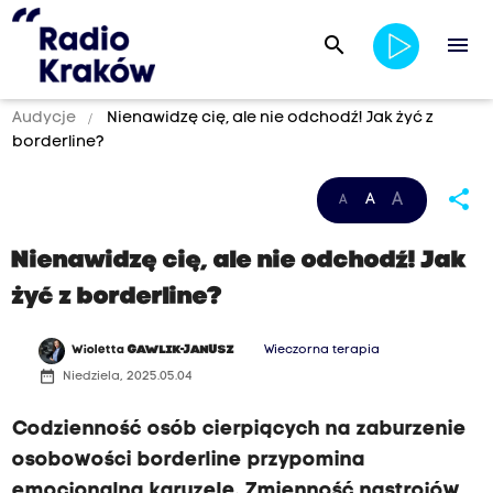
search
menu
Audycje
Nienawidzę cię, ale nie odchodź! Jak żyć z
borderline?
share
A
A
A
Nienawidzę cię, ale nie odchodź! Jak
żyć z borderline?
Wioletta
GAWLIK-JANUSZ
Wieczorna terapia
date_range
Niedziela, 2025.05.04
Codzienność osób cierpiących na zaburzenie
osobowości borderline przypomina
emocjonalną karuzelę. Zmienność nastrojów,