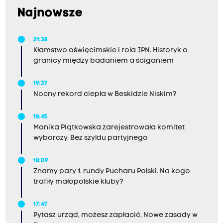
Najnowsze
21:38
Kłamstwo oświęcimskie i rola IPN. Historyk o
granicy między badaniem a ściganiem
19:37
Nocny rekord ciepła w Beskidzie Niskim?
18:45
Monika Piątkowska zarejestrowała komitet
wyborczy. Bez szyldu partyjnego
18:09
Znamy pary 1. rundy Pucharu Polski. Na kogo
trafiły małopolskie kluby?
17:47
Pytasz urząd, możesz zapłacić. Nowe zasady w