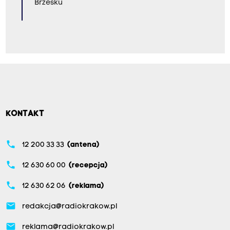
Brzesku
KONTAKT
phone
12 200 33 33
(antena)
phone
12 630 60 00
(recepcja)
phone
12 630 62 06
(reklama)
email
redakcja@radiokrakow.pl
email
reklama@radiokrakow.pl