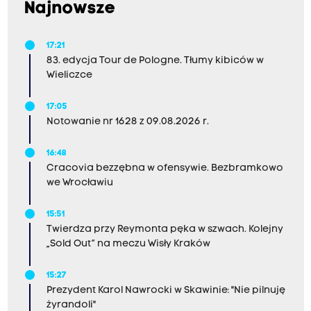
Najnowsze
17:21
83. edycja Tour de Pologne. Tłumy kibiców w
Wieliczce
17:05
Notowanie nr 1628 z 09.08.2026 r.
16:48
Cracovia bezzębna w ofensywie. Bezbramkowo
we Wrocławiu
15:51
Twierdza przy Reymonta pęka w szwach. Kolejny
„Sold Out” na meczu Wisły Kraków
15:27
Prezydent Karol Nawrocki w Skawinie: "Nie pilnuję
żyrandoli"