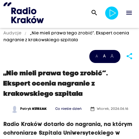
search
menu
Audycje
„Nie mieli prawa tego zrobić”. Ekspert ocenia
nagranie z krakowskiego szpitala
share
A
A
A
„Nie mieli prawa tego zrobić”.
Ekspert ocenia nagranie z
krakowskiego szpitala
date_range
Patryk
KUBIAK
Co niesie dzień
Wtorek, 2026.06.16
Radio Kraków dotarło do nagrania, na którym
ochroniarze Szpitala Uniwersyteckiego w