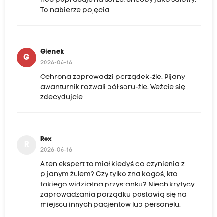
noc popracuje na sorze, choćby jako salowy.
To nabierze pojęcia
Gienek
G
2026-06-16
Ochrona zaprowadzi porządek-źle. Pijany
awanturnik rozwali pół soru-źle. Weźcie się
zdecydujcie
Rex
R
2026-06-16
A ten ekspert to miał kiedyś do czynienia z
pijanym żulem? Czy tylko zna kogoś, kto
takiego widział na przystanku? Niech krytycy
zaprowadzania porządku postawią się na
miejscu innych pacjentów lub personelu.