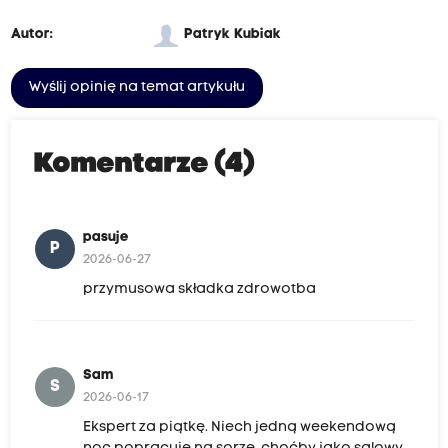
Autor:
Patryk Kubiak
Wyślij opinię na temat artykułu
Komentarze (4)
pasuje
P
2026-06-27
przymusowa składka zdrowotba
Sam
S
2026-06-17
Ekspert za piątkę. Niech jedną weekendową