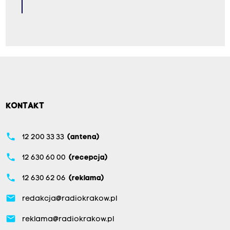
KONTAKT
phone
12 200 33 33
(antena)
phone
12 630 60 00
(recepcja)
phone
12 630 62 06
(reklama)
email
redakcja@radiokrakow.pl
email
reklama@radiokrakow.pl