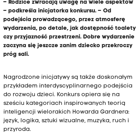
K
– Rodzice zwracają uwagę na wiele aspektów
a
– podkreśla inicjatorka konkursu. – Od
r
podejścia prowadzącego, przez atmosferę
p
wydarzenia, po detale, jak dostępność toalety
-
czy przyjazność przestrzeni. Dobre wydarzenie
S
zaczyna się jeszcze zanim dziecko przekroczy
z
próg sali.
y
m
Nagrodzone inicjatywy są także doskonałym
a
przykładem interdyscyplinarnego podejścia
ń
do rozwoju dzieci. Konkurs opiera się na
s
sześciu kategoriach inspirowanych teorią
k
inteligencji wielorakich Howarda Gardnera:
ą
język, logika, sztuki wizualne, muzyka, ruch i
,
przyroda.
i