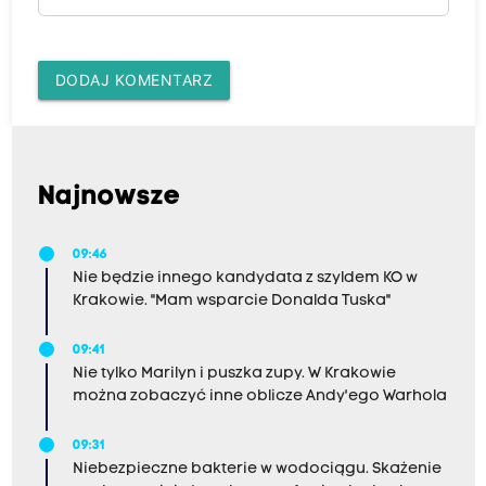
c
h
i
DODAJ KOMENTARZ
n
i
c
j
Najnowsze
a
t
09:46
y
Nie będzie innego kandydata z szyldem KO w
Krakowie. "Mam wsparcie Donalda Tuska"
w
d
09:41
l
Nie tylko Marilyn i puszka zupy. W Krakowie
można zobaczyć inne oblicze Andy'ego Warhola
a
d
09:31
z
Niebezpieczne bakterie w wodociągu. Skażenie