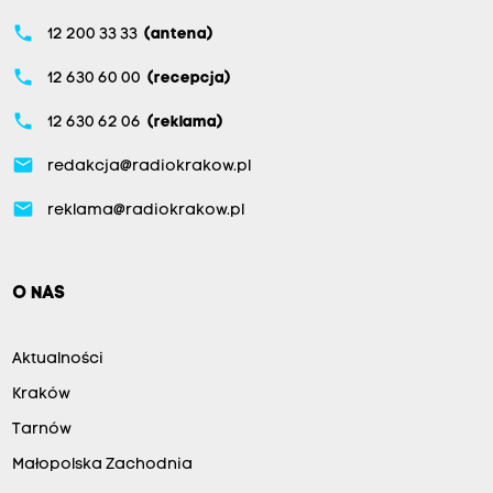
a
phone
12 200 33 33
(antena)
.
„
phone
12 630 60 00
(recepcja)
S
phone
12 630 62 06
(reklama)
ł
o
email
redakcja@radiokrakow.pl
n
email
reklama@radiokrakow.pl
e
c
z
O NAS
n
i
Aktualności
k
Kraków
i
Tarnów
”
Małopolska Zachodnia
o