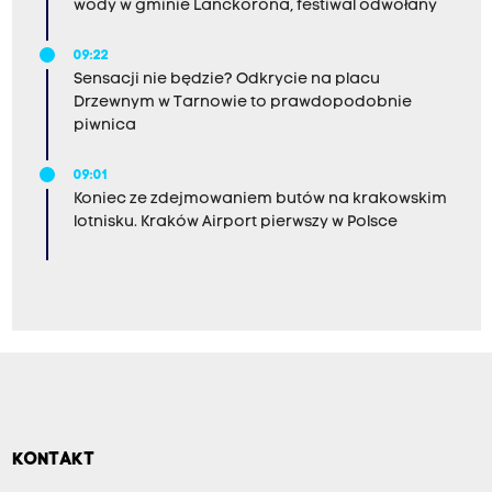
i
wody w gminie Lanckorona, festiwal odwołany
e
09:22
c
Sensacji nie będzie? Odkrycie na placu
i
Drzewnym w Tarnowie to prawdopodobnie
piwnica
d
o
09:01
1
Koniec ze zdejmowaniem butów na krakowskim
4
lotnisku. Kraków Airport pierwszy w Polsce
r
o
k
u
ż
y
c
KONTAKT
i