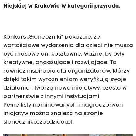
p
Miejskiej w Krakowie w kategorii przyroda.
r
e
s
t
Konkurs „Słoneczniki” pokazuje, że
i
wartościowe wydarzenia dla dzieci nie muszą
ż
być masowe ani kosztowne. Ważne, by były
o
kreatywne, angażujące i rozwijające. To
w
również inspiracja dla organizatorów, którzy
e
dzięki takim wyróżnieniom weryfikują swoje
g
działania i tworzą nowe inicjatywy, często w
o
partnerstwie z innymi instytucjami.
w
Pełne listy nominowanych i nagrodzonych
y
inicjatyw można znaleźć na stronie
r
sloneczniki.czasdzieci.pl.
ó