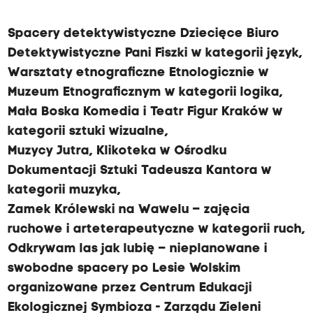
s
u
Spacery detektywistyczne Dziecięce Biuro
„
Detektywistyczne Pani Fiszki w kategorii język,
S
Warsztaty etnograficzne Etnologicznie w
ł
Muzeum Etnograficznym w kategorii logika,
o
Mała Boska Komedia i Teatr Figur Kraków w
n
kategorii sztuki wizualne,
e
Muzycy Jutra, Klikoteka w Ośrodku
c
Dokumentacji Sztuki Tadeusza Kantora w
z
kategorii muzyka,
n
Zamek Królewski na Wawelu – zajęcia
i
ruchowe i arteterapeutyczne w kategorii ruch,
k
Odkrywam las jak lubię – nieplanowane i
i
swobodne spacery po Lesie Wolskim
”
organizowane przez Centrum Edukacji
–
Ekologicznej Symbioza - Zarządu Zieleni