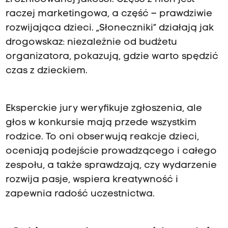
ś
raczej marketingowa, a część – prawdziwie
m
rozwijająca dzieci. „Słoneczniki” działają jak
y
drogowskaz: niezależnie od budżetu
d
organizatora, pokazują, gdzie warto spędzić
z
czas z dzieckiem.
i
ś
A
Eksperckie jury weryfikuje zgłoszenia, ale
g
głos w konkursie mają przede wszystkim
n
rodzice. To oni obserwują reakcje dzieci,
i
oceniają podejście prowadzącego i całego
e
zespołu, a także sprawdzają, czy wydarzenie
s
rozwija pasje, wspiera kreatywność i
z
zapewnia radość uczestnictwa.
k
ę