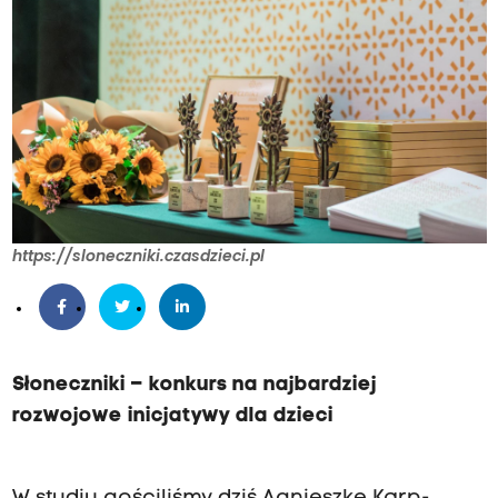
r
d
z
i
e
j
r
o
https://sloneczniki.czasdzieci.pl
z
w
o
j
o
Słoneczniki – konkurs na najbardziej
w
rozwojowe inicjatywy dla dzieci
e
i