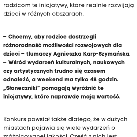
c
rodzicom te inicjatywy, które realnie rozwijają
i
dzieci w różnych obszarach.
W
s
t
– Chcemy, aby rodzice dostrzegli
u
różnorodność możliwości rozwojowych dla
d
dzieci – tłumaczy Agnieszka Karp-Szymańska.
i
– Wśród wydarzeń kulturalnych, naukowych
u
czy artystycznych trudno się czasem
g
odnaleźć, a weekend ma tylko 48 godzin.
o
„Słoneczniki” pomagają wyróżnić te
ś
inicjatywy, które naprawdę mają wartość.
c
i
Konkurs powstał także dlatego, że w dużych
l
miastach pojawia się wiele wydarzeń o
i
zróżnicowanej jakości. Część z nich jest