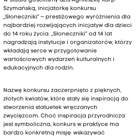
W studiu gościliśmy dziś Agnieszkę Karp-
n
Szymańską, inicjatorkę konkursu
i
„Słoneczniki” – prestiżowego wyróżnienia dla
c
najbardziej rozwijających inicjatyw dla dzieci
j
do 14 roku życia. „Słoneczniki” od 14 lat
a
nagradzają instytucje i organizatorów, którzy
t
wkładają serce w przygotowanie
y
wartościowych wydarzeń kulturalnych i
w
edukacyjnych dla rodzin.
y
d
l
Nazwę konkursu zaczerpnięto z pięknych,
a
złotych kwiatów, które stały się inspiracją do
d
stworzenia statuetek wręczanych
z
zwycięzcom. Choć inspiracja przyrodnicza
i
jest symboliczna, konkurs w praktyce ma
e
bardzo konkretną misję: wskazywać