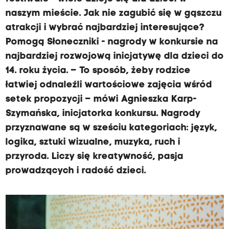
i
naszym mieście. Jak nie zagubić się w gąszczu
–
atrakcji i wybrać najbardziej interesujące?
k
Pomogą Słoneczniki - nagrody w konkursie na
o
najbardziej rozwojową inicjatywę dla dzieci do
n
14. roku życia. – To sposób, żeby rodzice
k
łatwiej odnaleźli wartościowe zajęcia wśród
u
setek propozycji – mówi Agnieszka Karp-
r
Szymańska, inicjatorka konkursu. Nagrody
s
przyznawane są w sześciu kategoriach: język,
n
logika, sztuki wizualne, muzyka, ruch i
a
przyroda. Liczy się kreatywność, pasja
n
prowadzących i radość dzieci.
a
j
b
a