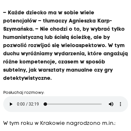
n
i
– Każde dziecko ma w sobie wiele
c
potencjałów – tłumaczy Agnieszka Karp-
j
Szymańska. – Nie chodzi o to, by wybrać tylko
a
humanistyczną lub ścisłą ścieżkę, ale by
t
pozwolić rozwijać się wieloaspektowo. W tym
o
duchu wyróżniamy wydarzenia, które angażują
r
różne kompetencje, czasem w sposób
k
subtelny, jak warsztaty manualne czy gry
ę
detektywistyczne.
k
o
Posłuchaj rozmowy:
n
k
u
W tym roku w Krakowie nagrodzono m.in.:
r