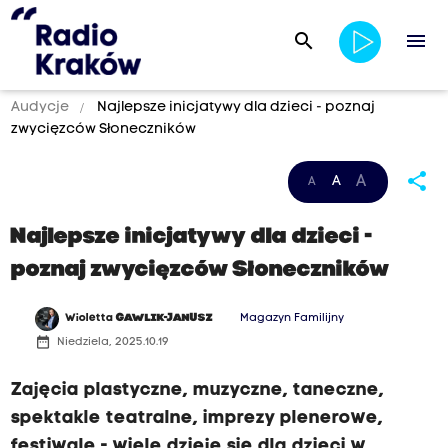
search
menu
Audycje
Najlepsze inicjatywy dla dzieci - poznaj
zwycięzców Słoneczników
S
share
A
A
A
ł
o
Najlepsze inicjatywy dla dzieci -
n
poznaj zwycięzców Słoneczników
e
c
Wioletta
GAWLIK-JANUSZ
Magazyn Familijny
z
date_range
Niedziela, 2025.10.19
n
Zajęcia plastyczne, muzyczne, taneczne,
i
spektakle teatralne, imprezy plenerowe,
k
festiwale - wiele dzieje się dla dzieci w