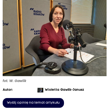
ż
n
i
e
n
i
a
d
l
a
n
a
fot. W. Gawlik
j
b
Autor:
Wioletta Gawlik-Janusz
a
Wyślij opinię na temat artykułu
r