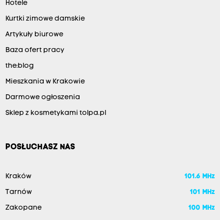
i
Hotele
n
Kurtki zimowe damskie
s
Artykuły biurowe
t
Baza ofert pracy
y
the:blog
t
Mieszkania w Krakowie
u
Darmowe ogłoszenia
c
j
Sklep z kosmetykami tolpa.pl
e
i
POSŁUCHASZ NAS
o
r
Kraków
101.6 MHz
g
Tarnów
101 MHz
a
Zakopane
100 MHz
n