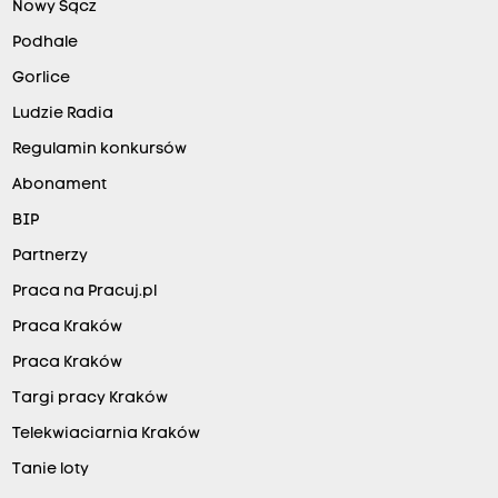
d
Nowy Sącz
1
Podhale
4
Gorlice
l
Ludzie Radia
a
Regulamin konkursów
t
Abonament
n
BIP
a
g
Partnerzy
r
Praca na Pracuj.pl
a
Praca Kraków
d
Praca Kraków
z
Targi pracy Kraków
a
Telekwiaciarnia Kraków
j
Tanie loty
ą