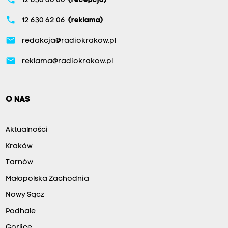
12 630 60 00
(recepcja)
phone
12 630 62 06
(reklama)
email
redakcja@radiokrakow.pl
email
reklama@radiokrakow.pl
O NAS
Aktualności
Kraków
Tarnów
Małopolska Zachodnia
Nowy Sącz
Podhale
Gorlice