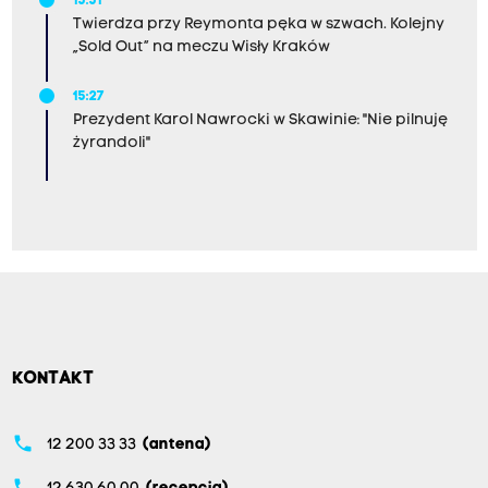
15:51
Twierdza przy Reymonta pęka w szwach. Kolejny
„Sold Out” na meczu Wisły Kraków
15:27
Prezydent Karol Nawrocki w Skawinie: "Nie pilnuję
żyrandoli"
KONTAKT
phone
12 200 33 33
(antena)
phone