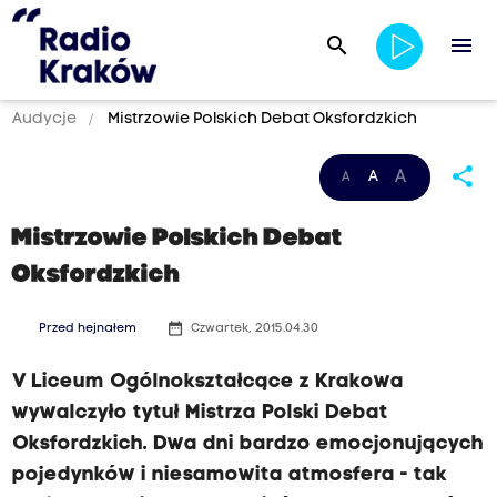
search
menu
Audycje
Mistrzowie Polskich Debat Oksfordzkich
share
A
A
A
Mistrzowie Polskich Debat
Oksfordzkich
date_range
Przed hejnałem
Czwartek, 2015.04.30
V Liceum Ogólnokształcące z Krakowa
wywalczyło tytuł Mistrza Polski Debat
Oksfordzkich. Dwa dni bardzo emocjonujących
pojedynków i niesamowita atmosfera - tak