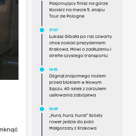
Pasjonujący finisz na górze
Kocierz na mecie 5. etapu
Tour de Pologne
17:07
Łukasz Gibała po raz czwarty
chce zostać prezydentem
Krakowa. Mówi o zadłużeniu i
strefie czystego transportu
16:10
Dźgnął znajomego nożem
przed blokiem w Nowym
Sączu. 40-latek z zarzutem
usiłowania zabójstwa
15:49
„Hura, hura, hura!” Szósty
rower jedzie do pani
Małgorzaty z Krakowa
zamknąć