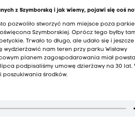
nych z Szymborską i jak wiemy, pojawi się coś n
iasto pozwoliło stworzyć nam miejsce poza parki
oświęcona Szymborskiej. Oprócz tego byłby ta
tyckie. Trwało to długo, ale udało się i jeszcze
ię wydzierżawić nam teren przy parku Wisławy
ejscowym planem zagospodarowania miał powst
lipca podpisaliśmy umowę dzierżawy na 30 lat. 
 i poszukiwania środków.