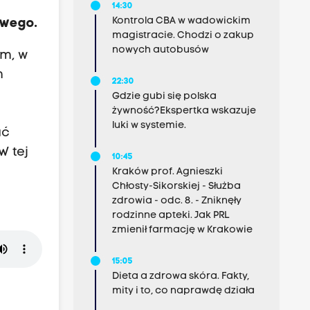
14:30
Kontrola CBA w wadowickim
owego.
magistracie. Chodzi o zakup
nowych autobusów
em, w
m
22:30
Gdzie gubi się polska
żywność?Ekspertka wskazuje
luki w systemie.
ać
W tej
10:45
Kraków prof. Agnieszki
Chłosty-Sikorskiej - Służba
zdrowia - odc. 8. - Zniknęły
rodzinne apteki. Jak PRL
zmienił farmację w Krakowie
15:05
Dieta a zdrowa skóra. Fakty,
mity i to, co naprawdę działa