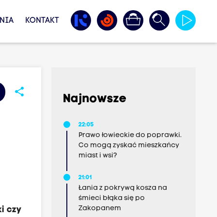
NIA
KONTAKT
share
Najnowsze
22:05
Prawo łowieckie do poprawki.
Co mogą zyskać mieszkańcy
miast i wsi?
21:01
Łania z pokrywą kosza na
śmieci błąka się po
Zakopanem
i czy