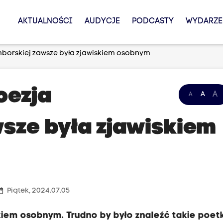
AKTUALNOŚCI
AUDYCJE
PODCASTY
WYDARZE
ymborskiej zawsze była zjawiskiem osobnym
oezja
A
A
A
sze była zjawiskiem
_range
Piątek, 2024.07.05
kiem osobnym. Trudno by było znaleźć takie poetk