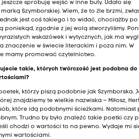
jeszcze spróbuję wejść w inne buty. Udało się
arką Szymborskiej. Wiem, że to źle brzmi, zwła
 jednak jest coś takiego i to widać, chociażby po
ą poniekąd, zgodnie z jej wolą stworzyliśmy. Pon
yrazistych wskazówek i wytycznych, jak ma wyg
ma znaczenie w świecie literackim i poza nim. W
ie mamy promować czytelnictwo.
ujecie takie, których twórczość jest podobna do 
rtościami?
poetek, którzy piszą podobnie jak Szymborska. J
órej znajdziemy te wielkie nazwiska – Miłosz, Her
 osób, które idą podobnymi ścieżkami. Natomiast
bnym. Trudno by było znaleźć takie poetki czy 
śli chodzi o wartości to na pewno. Wydaje mi si
nymi wartościami.