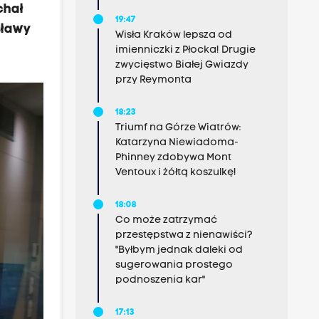
chał
19:47
sławy
Wisła Kraków lepsza od
imienniczki z Płocka! Drugie
zwycięstwo Białej Gwiazdy
przy Reymonta
18:23
Triumf na Górze Wiatrów:
Katarzyna Niewiadoma-
Phinney zdobywa Mont
Ventoux i żółtą koszulkę!
18:08
Co może zatrzymać
przestępstwa z nienawiści?
"Byłbym jednak daleki od
sugerowania prostego
podnoszenia kar"
17:13