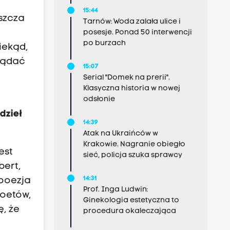
15:44
szcza
Tarnów: Woda zalała ulice i
posesje. Ponad 50 interwencji
po burzach
iekąd,
lądać
15:07
Serial "Domek na prerii".
Klasyczna historia w nowej
odsłonie
dzieł
14:39
Atak na Ukraińców w
Krakowie. Nagranie obiegło
est
sieć, policja szuka sprawcy
bert,
14:31
 poezja
Prof. Inga Ludwin:
poetów,
Ginekologia estetyczna to
ę, że
procedura okaleczająca