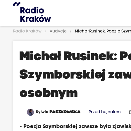
Radio Kraków
Audycje
Michał Rusinek: Poezja Sz
Michał Rusinek: P
Szymborskiej zaw
osobnym
date
Sylwia
PASZKOWSKA
Przed hejnałem
- Poezja Szymborskiej zawsze była zjawis