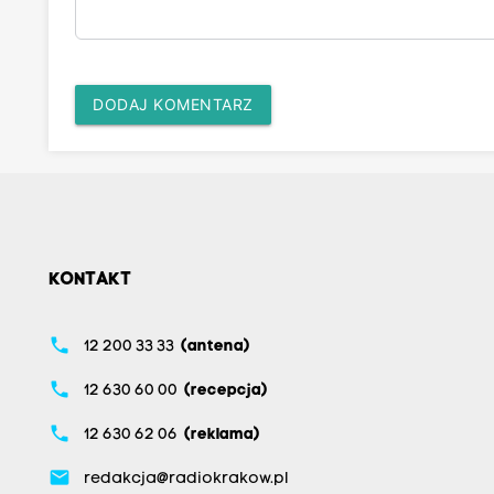
DODAJ KOMENTARZ
KONTAKT
phone
12 200 33 33
(antena)
phone
12 630 60 00
(recepcja)
phone
12 630 62 06
(reklama)
email
redakcja@radiokrakow.pl