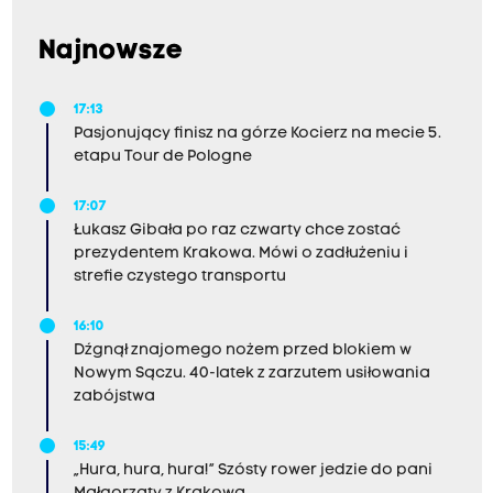
Najnowsze
17:13
Pasjonujący finisz na górze Kocierz na mecie 5.
etapu Tour de Pologne
17:07
Łukasz Gibała po raz czwarty chce zostać
prezydentem Krakowa. Mówi o zadłużeniu i
strefie czystego transportu
16:10
Dźgnął znajomego nożem przed blokiem w
Nowym Sączu. 40-latek z zarzutem usiłowania
zabójstwa
15:49
„Hura, hura, hura!” Szósty rower jedzie do pani