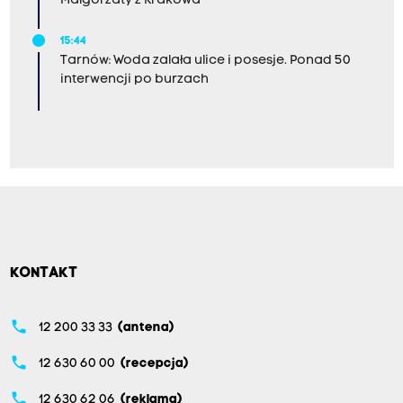
Małgorzaty z Krakowa
15:44
Tarnów: Woda zalała ulice i posesje. Ponad 50
interwencji po burzach
KONTAKT
phone
12 200 33 33
(antena)
phone
12 630 60 00
(recepcja)
phone
12 630 62 06
(reklama)