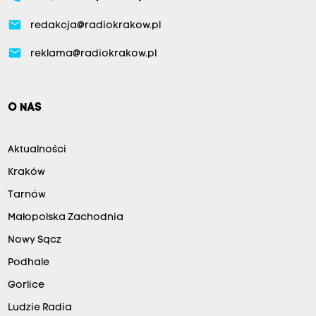
email
redakcja@radiokrakow.pl
email
reklama@radiokrakow.pl
O NAS
Aktualności
Kraków
Tarnów
Małopolska Zachodnia
Nowy Sącz
Podhale
Gorlice
Ludzie Radia