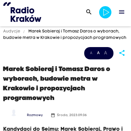
search
menu
Audycje
Marek Sobieraj i Tomasz Daros o wyborach,
budowie metra w Krakowie i propozycjach programowych
share
A
A
A
Marek Sobieraj i Tomasz Daros o
wyborach, budowie metra w
Krakowie i propozycjach
programowych
date_range
Rozmowy
Środa, 2023.09.06
Kandydaci do Sejmu: Marek Sobieraj, Prawo i