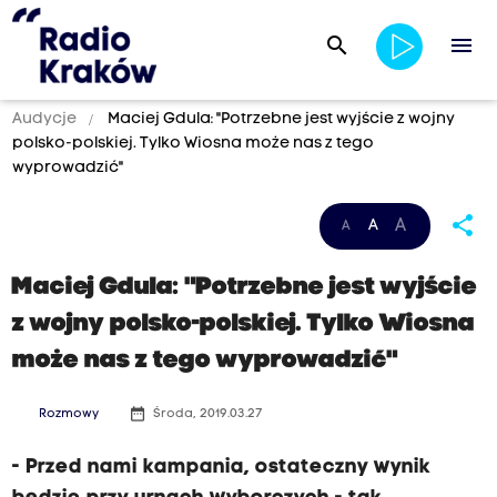
search
menu
Audycje
Maciej Gdula: "Potrzebne jest wyjście z wojny
polsko-polskiej. Tylko Wiosna może nas z tego
wyprowadzić"
share
A
A
A
Maciej Gdula: "Potrzebne jest wyjście
z wojny polsko-polskiej. Tylko Wiosna
może nas z tego wyprowadzić"
date_range
Rozmowy
Środa, 2019.03.27
- Przed nami kampania, ostateczny wynik