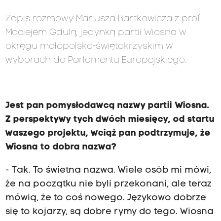
Zapis rozmowy Mariusza Bartkowicza z prof.
Maciejem Gdulą, jedynką partii Wiosna w
okręgu małopolsko-świętokrzyskim w
wyborach do Parlamentu Europejskiego.
Jest pan pomysłodawcą nazwy partii Wiosna.
Z perspektywy tych dwóch miesięcy, od startu
waszego projektu, wciąż pan podtrzymuje, że
Wiosna to dobra nazwa?
- Tak. To świetna nazwa. Wiele osób mi mówi,
że na początku nie byli przekonani, ale teraz
mówią, że to coś nowego. Językowo dobrze
się to kojarzy, są dobre rymy do tego. Wiosna