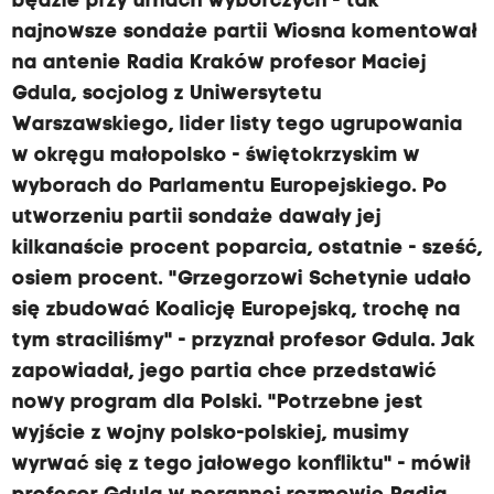
będzie przy urnach wyborczych - tak
najnowsze sondaże partii Wiosna komentował
na antenie Radia Kraków profesor Maciej
Gdula, socjolog z Uniwersytetu
Warszawskiego, lider listy tego ugrupowania
w okręgu małopolsko - świętokrzyskim w
wyborach do Parlamentu Europejskiego. Po
utworzeniu partii sondaże dawały jej
kilkanaście procent poparcia, ostatnie - sześć,
osiem procent. "Grzegorzowi Schetynie udało
się zbudować Koalicję Europejską, trochę na
tym straciliśmy" - przyznał profesor Gdula. Jak
zapowiadał, jego partia chce przedstawić
nowy program dla Polski. "Potrzebne jest
wyjście z wojny polsko-polskiej, musimy
wyrwać się z tego jałowego konfliktu" - mówił