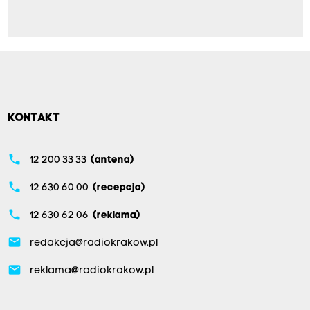
KONTAKT
phone
12 200 33 33
(antena)
phone
12 630 60 00
(recepcja)
phone
12 630 62 06
(reklama)
email
redakcja@radiokrakow.pl
email
reklama@radiokrakow.pl