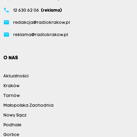
phone
12 630 62 06
(reklama)
email
redakcja@radiokrakow.pl
email
reklama@radiokrakow.pl
O NAS
Aktualności
Kraków
Tarnów
Małopolska Zachodnia
Nowy Sącz
Podhale
Gorlice