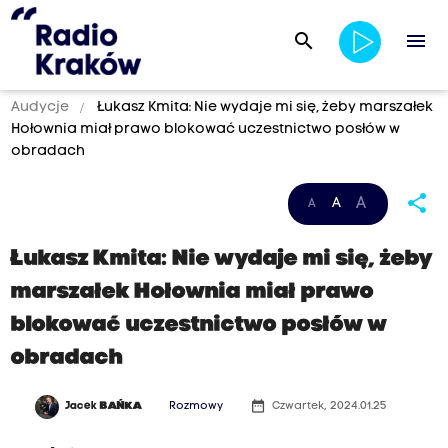
search
menu
Audycje
Łukasz Kmita: Nie wydaje mi się, żeby marszałek
Hołownia miał prawo blokować uczestnictwo posłów w
obradach
share
A
A
A
Łukasz Kmita: Nie wydaje mi się, żeby
marszałek Hołownia miał prawo
blokować uczestnictwo posłów w
obradach
date_range
Jacek
BAŃKA
Rozmowy
Czwartek, 2024.01.25