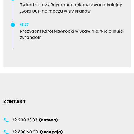
Twierdza przy Reymonta pęka w szwach. Kolejny
„Sold Out” na meczu Wisły Kraków
15:27
Prezydent Karol Nawrocki w Skawinie: "Nie pilnuję
żyrandoli"
KONTAKT
phone
12 200 33 33
(antena)
phone
12 630 60 00
(recepcja)