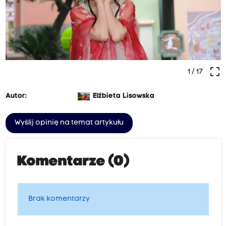
crop_free
1
/ 17
Autor:
Elżbieta Lisowska
Wyślij opinię na temat artykułu
Komentarze (0)
Brak komentarzy