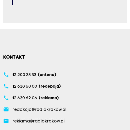
KONTAKT
phone
12 200 33 33
(antena)
phone
12 630 60 00
(recepcja)
phone
12 630 62 06
(reklama)
email
redakcja@radiokrakow.pl
email
reklama@radiokrakow.pl