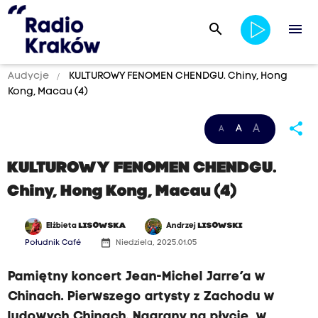
search
menu
Audycje
KULTUROWY FENOMEN CHENDGU. Chiny, Hong
Kong, Macau (4)
share
A
A
A
KULTUROWY FENOMEN CHENDGU.
Chiny, Hong Kong, Macau (4)
Elżbieta
LISOWSKA
Andrzej
LISOWSKI
date_range
Południk Café
Niedziela, 2025.01.05
Pamiętny koncert Jean-Michel Jarre’a w
Chinach. Pierwszego artysty z Zachodu w
ludowych Chinach. Nagrany na płycie, w