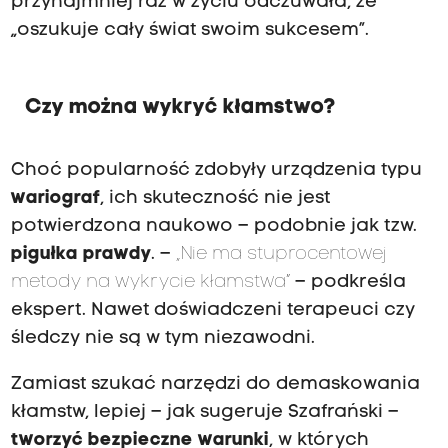
przynajmniej raz w życiu odczuwała, że
„oszukuje cały świat swoim sukcesem”.
Czy można wykryć kłamstwo?
Choć popularność zdobyły urządzenia typu
wariograf
, ich skuteczność nie jest
potwierdzona naukowo – podobnie jak tzw.
pigułka prawdy
. –
„Nie ma stuprocentowej
metody na wykrycie kłamstwa”
– podkreśla
ekspert. Nawet doświadczeni terapeuci czy
śledczy nie są w tym niezawodni.
Zamiast szukać narzędzi do demaskowania
kłamstw, lepiej – jak sugeruje Szafrański –
tworzyć bezpieczne warunki
, w których