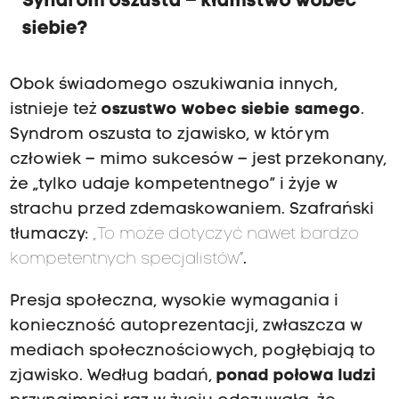
Syndrom oszusta – kłamstwo wobec
siebie?
Obok świadomego oszukiwania innych,
istnieje też
oszustwo wobec siebie samego
.
Syndrom oszusta to zjawisko, w którym
człowiek – mimo sukcesów – jest przekonany,
że „tylko udaje kompetentnego” i żyje w
strachu przed zdemaskowaniem. Szafrański
tłumaczy:
„To może dotyczyć nawet bardzo
kompetentnych specjalistów”
.
Presja społeczna, wysokie wymagania i
konieczność autoprezentacji, zwłaszcza w
mediach społecznościowych, pogłębiają to
zjawisko. Według badań,
ponad połowa ludzi