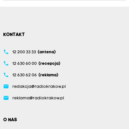
KONTAKT
phone
12 200 33 33
(antena)
phone
12 630 60 00
(recepcja)
phone
12 630 62 06
(reklama)
email
redakcja@radiokrakow.pl
email
reklama@radiokrakow.pl
O NAS