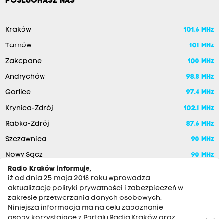
POSŁUCHASZ NAS
Kraków
101.6 MHz
Tarnów
101 MHz
Zakopane
100 MHz
Andrychów
98.8 MHz
Gorlice
97.4 MHz
Krynica-Zdrój
102.1 MHz
Rabka-Zdrój
87.6 MHz
Szczawnica
90 MHz
Nowy Sącz
90 MHz
Radio Kraków informuje,
iż od dnia 25 maja 2018 roku wprowadza
aktualizację polityki prywatności i zabezpieczeń w
zakresie przetwarzania danych osobowych.
Niniejsza informacja ma na celu zapoznanie
osoby korzystające z Portalu Radia Kraków oraz