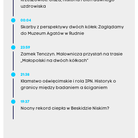
Krzeszowice: Cisza, historia i cień dawnego
uzdrowiska
00:04
Skarby z perspektywy dwóch kółek: Zaglądamy
do Muzeum Agatów w Rudnie
23:59
Zamek Tenczyn. Malownicza przystań na trasie
„Małopolski na dwóch kółkach”
21:38
Kłamstwo oświęcimskie i rola IPN. Historyk o
granicy między badaniem a ściganiem
19:37
Nocny rekord ciepła w Beskidzie Niskim?