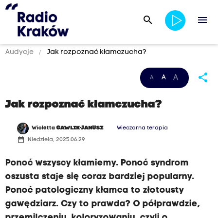
search
menu
Audycje
Jak rozpoznać kłamczucha?
share
A
A
A
Jak rozpoznać kłamczucha?
Wioletta
GAWLIK-JANUSZ
Wieczorna terapia
date_range
Niedziela, 2025.06.29
Ponoć wszyscy kłamiemy. Ponoć syndrom
oszusta staje się coraz bardziej popularny.
Ponoć patologiczny kłamca to złotousty
gawędziarz. Czy to prawda? O półprawdzie,
przemilczeniu, koloryzowaniu, czyli o