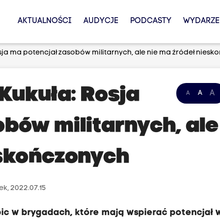
AKTUALNOŚCI
AUDYCJE
PODCASTY
WYDARZE
sja ma potencjał zasobów militarnych, ale nie ma źródeł nies
Kukuła: Rosja
A
A
A
bów militarnych, ale
eskończonych
ek, 2022.07.15
ic w brygadach, które mają wspierać potencjał 