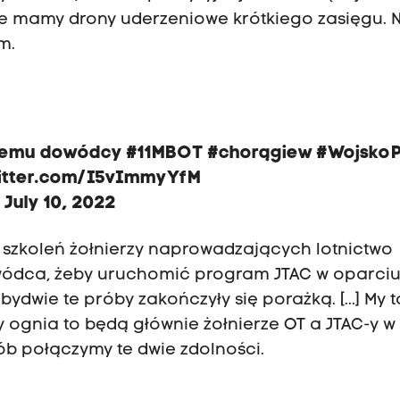
 że mamy drony uderzeniowe krótkiego zasięgu.
km.
skiemu dowódcy
#11MBOT
#chorągiew
#WojskoP
witter.com/I5vImmyYfM
)
July 10, 2022
o szkoleń żołnierzy naprowadzających lotnictwo
owódca, żeby uruchomić program JTAC w oparciu
bydwie te próby zakończyły się porażką. [...] My t
zy ognia to będą głównie żołnierze OT a JTAC-y 
ób połączymy te dwie zdolności.