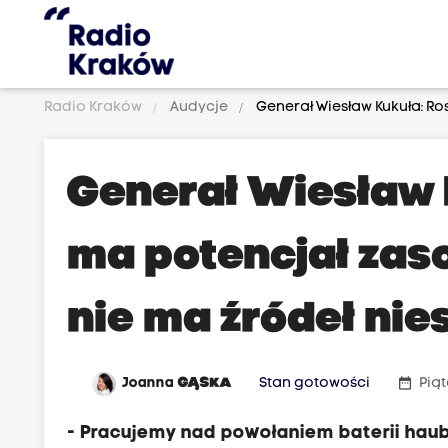
Radio Kraków
Audycje
Generał Wiesław Kukuła: Ro
Generał Wiesław 
ma potencjał zaso
nie ma źródeł ni
date_range
Joanna
GĄSKA
Stan gotowości
Piąt
- Pracujemy nad powołaniem baterii haub