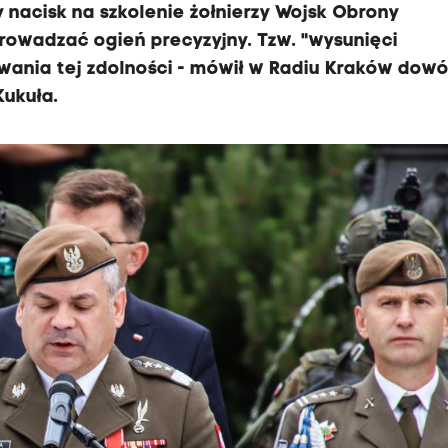
 nacisk na szkolenie żołnierzy Wojsk Obrony
aprowadzać ogień precyzyjny. Tzw. "wysunięci
owania tej zdolności - mówił w Radiu Kraków dow
Kukuła.