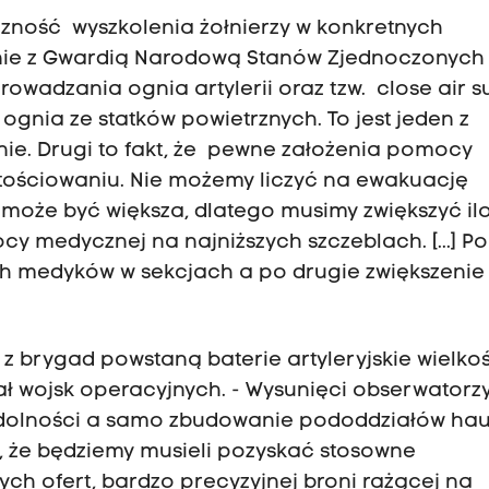
zność wyszkolenia żołnierzy w konkretnych
nie z Gwardią Narodową Stanów Zjednoczonych
wadzania ognia artylerii oraz tzw. close air s
gnia ze statków powietrznych. To jest jeden z
ie. Drugi to fakt, że pewne założenia pomocy
tościowaniu. Nie możemy liczyć na ewakuację
 może być większa, dlatego musimy zwiększyć il
y medycznej na najniższych szczeblach. [...] Po
h medyków w sekcjach a po drugie zwiększenie
.
z brygad powstaną baterie artyleryjskie wielkoś
ł wojsk operacyjnych. - Wysunięci obserwatorz
 zdolności a samo zbudowanie pododdziałów ha
ym, że będziemy musieli pozyskać stosowne
h ofert, bardzo precyzyjnej broni rażącej na