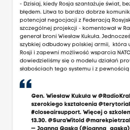
- Dzisiaj, kiedy Rosja szantażuje świat, 
błędem. Litwa to bardzo dobrze komunik
potencjał negocjacji z Federacją Rosyjs
szczególnej projekcji - komentował w R
generał broni Wiesław Kukuła. Jednocz
szybkiej odbudowy polskiej armii, która
Rosji i zapewni możliwość wsparcia NATO. 
dowiedzieliśmy się o modelu działań pr
słabościach tego systemu i z pewnością 
Gen. Wiesław Kukuła w
@RadioKr
szerokiego kształcenia
@terytorial
#closeairsupport
. Więcej o szkole
13.30.
@SuraWitold
@marekpietrza
— Joanna Gąska (@joanna_gaska