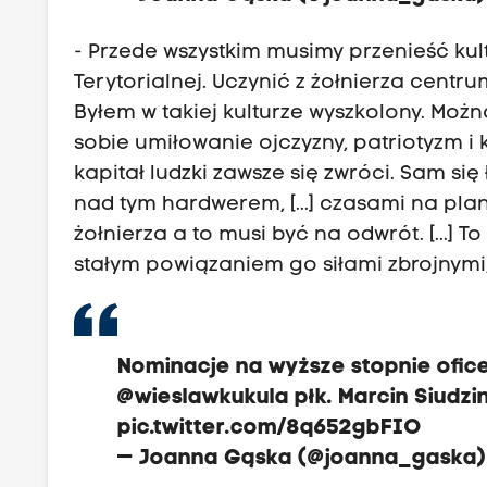
- Przede wszystkim musimy przenieść kul
Terytorialnej. Uczynić z żołnierza centr
Byłem w takiej kulturze wyszkolony. Moż
sobie umiłowanie ojczyzny, patriotyzm 
kapitał ludzki zawsze się zwróci. Sam się
nad tym hardwerem, [...] czasami na pla
żołnierza a to musi być na odwrót. [...] T
stałym powiązaniem go siłami zbrojnymi
Nominacje na wyższe stopnie ofice
@wieslawkukula
płk. Marcin Siudzi
pic.twitter.com/8q652gbFIO
— Joanna Gąska (@joanna_gaska