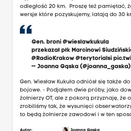
odległość 20 km. Proszę też pamiętać,
wersje które pozyskujemy, latają do 30 
Gen. broni
@wieslawkukula
przekazał płk Marcinowi Siudziń
@RadioKrakow
@terytorialsi
pic.t
— Joanna Gąska (@joanna_gaska
Gen. Wiesław Kukuła odniósł się także d
bojowe. - Podjąłem dwie próby, jako d
żołnierzy OT, ale z pokorą przyznaję, że o
zrobiliśmy tak, że wysunięci obserwator
to będą żołnierze zawodowi i w ten spos
Autor:
Joanna Gąska