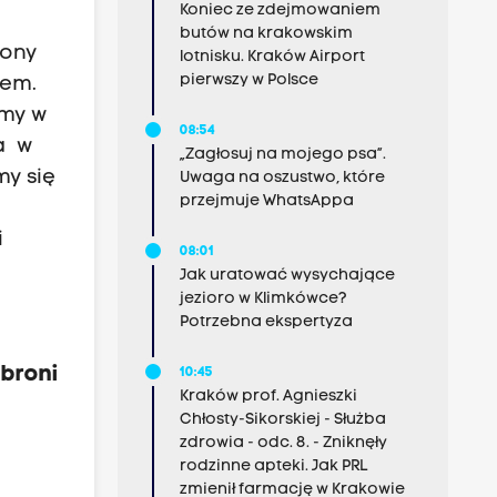
Koniec ze zdejmowaniem
butów na krakowskim
rony
lotnisku. Kraków Airport
pierwszy w Polsce
bem.
imy w
08:54
a w
„Zagłosuj na mojego psa”.
my się
Uwaga na oszustwo, które
przejmuje WhatsAppa
i
08:01
Jak uratować wysychające
jezioro w Klimkówce?
Potrzebna ekspertyza
 broni
10:45
Kraków prof. Agnieszki
Chłosty-Sikorskiej - Służba
zdrowia - odc. 8. - Zniknęły
rodzinne apteki. Jak PRL
zmienił farmację w Krakowie