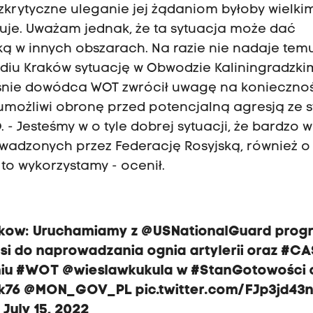
bezkrytyczne uleganie jej żądaniom byłoby wielki
uje. Uważam jednak, że ta sytuacja może dać
ką w innych obszarach. Na razie nie nadaje tem
adiu Kraków sytuację w Obwodzie Kaliningradzki
eśnie dowódca WOT zwrócił uwagę na konieczno
 umożliwi obronę przed potencjalną agresją ze s
- Jesteśmy w o tyle dobrej sytuacji, że bardzo w
owadzonych przez Federację Rosyjską, również o
to wykorzystamy - ocenił.
akow
: Uruchamiamy z
@USNationalGuard
prog
si
do naprowadzania ognia artylerii oraz
#CA
niu
#WOT
@wieslawkukula
w
#StanGotowości
k76
@MON_GOV_PL
pic.twitter.com/FJp3jd43
)
July 15, 2022