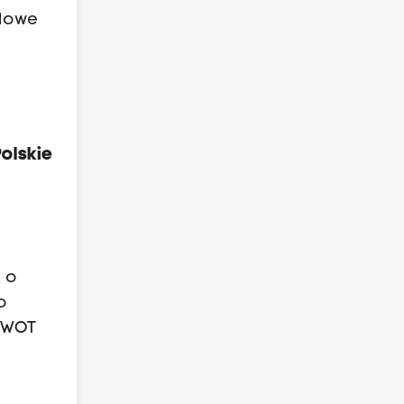
 Nowe
olskie
 o
o
w WOT