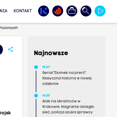
NIA
KONTAKT
kończonych
share
Najnowsze
15:07
Serial "Domek na prerii".
Klasyczna historia w nowej
odsłonie
14:39
Atak na Ukraińców w
Krakowie. Nagranie obiegło
sieć, policja szuka sprawcy
wojsk