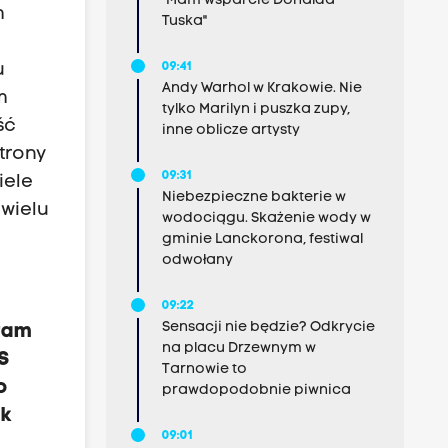
"Mam wsparcie Donalda
m
Tuska"
u
09:41
Andy Warhol w Krakowie. Nie
m
tylko Marilyn i puszka zupy,
ść
inne oblicze artysty
trony
09:31
iele
Niebezpieczne bakterie w
 wielu
wodociągu. Skażenie wody w
gminie Lanckorona, festiwal
odwołany
09:22
Sensacji nie będzie? Odkrycie
ram
na placu Drzewnym w
S
Tarnowie to
o
prawdopodobnie piwnica
nk
09:01