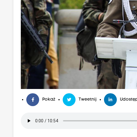
Pokaż
Tweetnij
Udostęp