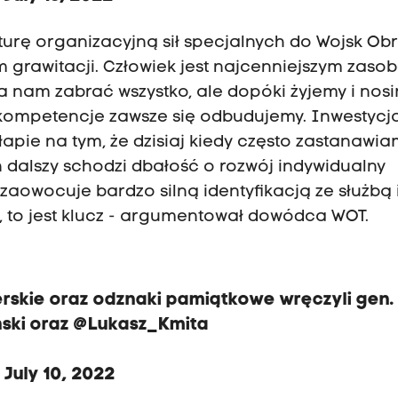
turę organizacyjną sił specjalnych do Wojsk Ob
um grawitacji. Człowiek jest najcenniejszym zaso
na nam zabrać wszystko, ale dopóki żyjemy i nos
i kompetencje zawsze się odbudujemy. Inwestycj
 łapie na tym, że dzisiaj kiedy często zastanawia
n dalszy schodzi dbałość o rozwój indywidualny
o zaowocuje bardzo silną identyfikacją ze służbą 
, to jest klucz - argumentował dowódca WOT.
rskie oraz odznaki pamiątkowe wręczyli gen.
nski oraz
@Lukasz_Kmita
)
July 10, 2022