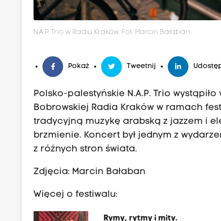
N.A.P. Trio w Radiu Kraków. Fot. Marcin Bałaban
Pokaż
Tweetnij
Udostęp
Polsko-palestyńskie N.A.P. Trio wystąpił
Bobrowskiej Radia Kraków w ramach festi
tradycyjną muzykę arabską z jazzem i el
brzmienie. Koncert był jednym z wydarzeń
z różnych stron świata.
Zdjęcia: Marcin Bałaban
Więcej o festiwalu:
Rymy, rytmy i mity.