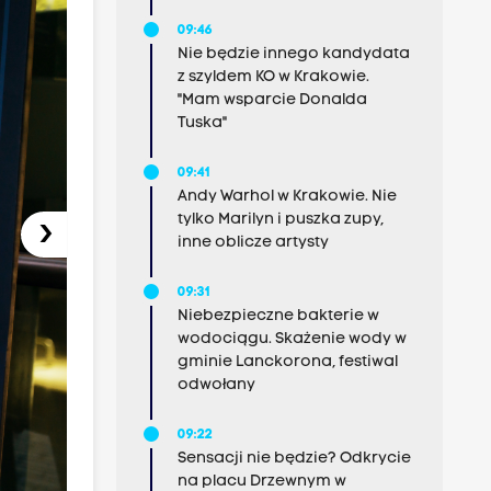
09:46
Nie będzie innego kandydata
z szyldem KO w Krakowie.
"Mam wsparcie Donalda
Tuska"
09:41
Andy Warhol w Krakowie. Nie
tylko Marilyn i puszka zupy,
›
inne oblicze artysty
09:31
Niebezpieczne bakterie w
wodociągu. Skażenie wody w
gminie Lanckorona, festiwal
odwołany
09:22
Sensacji nie będzie? Odkrycie
na placu Drzewnym w