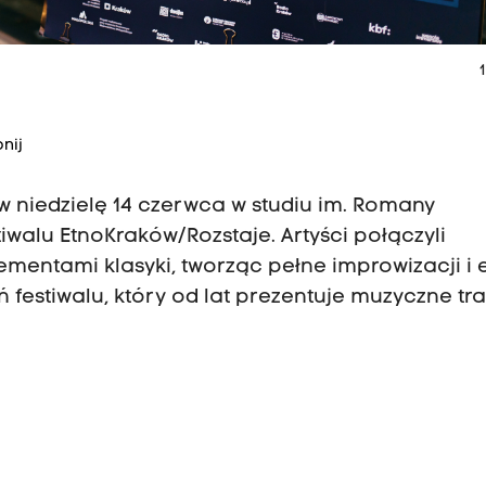
1
nij
o w niedzielę 14 czerwca w studiu im. Romany
walu EtnoKraków/Rozstaje. Artyści połączyli
ementami klasyki, tworząc pełne improwizacji i 
 festiwalu, który od lat prezentuje muzyczne tr