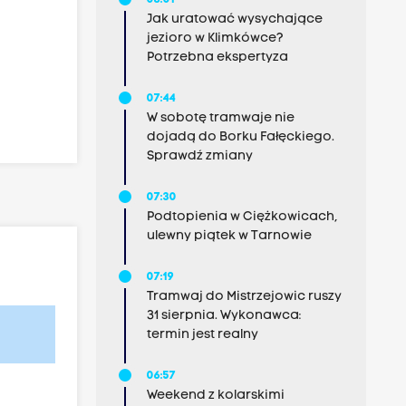
08:01
Jak uratować wysychające
jezioro w Klimkówce?
Potrzebna ekspertyza
07:44
W sobotę tramwaje nie
dojadą do Borku Fałęckiego.
Sprawdź zmiany
07:30
Podtopienia w Ciężkowicach,
ulewny piątek w Tarnowie
07:19
Tramwaj do Mistrzejowic ruszy
31 sierpnia. Wykonawca:
termin jest realny
06:57
Weekend z kolarskimi