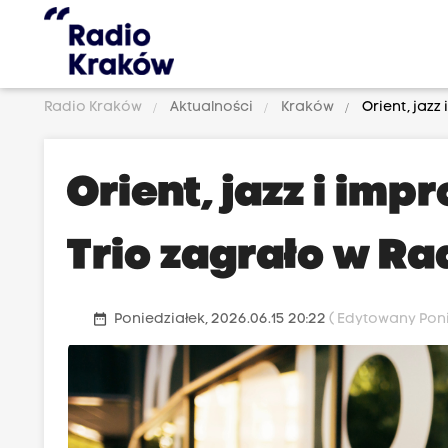
Radio Kraków
Aktualności
Kraków
Orient, jazz
Orient, jazz i imp
Trio zagrało w R
date_range
Poniedziałek, 2026.06.15 20:22
( Edytowany Poni