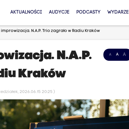
AKTUALNOŚCI
AUDYCJE
PODCASTY
WYDARZE
 i improwizacja. N.A.P. Trio zagrało w Radiu Kraków
rowizacja. N.A.P.
A
A
A
adiu Kraków
edziałek, 2026.06.15 20:25 )