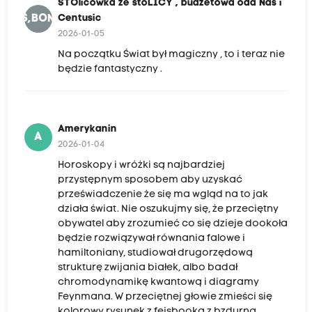
STOlicówka ze stoLICY , budżetowa oda Nas i
SZS,BONIC
Centusic
2026-01-05
Na początku Świat był magiczny , to i teraz nie
będzie fantastyczny .
Amerykanin
A
2026-01-04
Horoskopy i wróżki są najbardziej
przystępnym sposobem aby uzyskać
przeświadczenie że się ma wgląd na to jak
działa świat. Nie oszukujmy się, że przeciętny
obywatel aby zrozumieć co się dzieje dookoła
będzie rozwiązywał równania falowe i
hamiltoniany, studiował drugorzędową
strukturę zwijania białek, albo badał
chromodynamikę kwantową i diagramy
Feynmana. W przeciętnej głowie zmieści się
kolorowy rysunek z fejsbooka z bzdurną