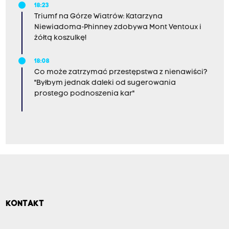
18:23
Triumf na Górze Wiatrów: Katarzyna
Niewiadoma-Phinney zdobywa Mont Ventoux i
żółtą koszulkę!
18:08
Co może zatrzymać przestępstwa z nienawiści?
"Byłbym jednak daleki od sugerowania
prostego podnoszenia kar"
KONTAKT