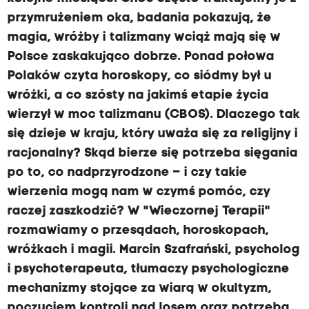
przymrużeniem oka, badania pokazują, że
magia, wróżby i talizmany wciąż mają się w
Polsce zaskakująco dobrze. Ponad połowa
Polaków czyta horoskopy, co siódmy był u
wróżki, a co szósty na jakimś etapie życia
wierzył w moc talizmanu (CBOS). Dlaczego tak
się dzieje w kraju, który uważa się za religijny i
racjonalny? Skąd bierze się potrzeba sięgania
po to, co nadprzyrodzone – i czy takie
wierzenia mogą nam w czymś pomóc, czy
raczej zaszkodzić? W "Wieczornej Terapii"
rozmawiamy o przesądach, horoskopach,
wróżkach i magii. Marcin Szafrański, psycholog
i psychoterapeuta, tłumaczy psychologiczne
mechanizmy stojące za wiarą w okultyzm,
poczuciem kontroli nad losem oraz potrzebą