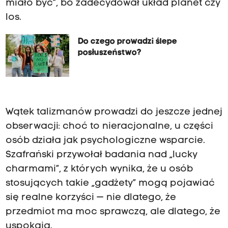
miało być”, bo zadecydował układ planet czy
los.
Do czego prowadzi ślepe
posłuszeństwo?
Wątek talizmanów prowadzi do jeszcze jednej
obserwacji: choć to nieracjonalne, u części
osób działa jak psychologiczne wsparcie.
Szafrański przywołał badania nad „lucky
charmami”, z których wynika, że u osób
stosujących takie „gadżety” mogą pojawiać
się realne korzyści — nie dlatego, że
przedmiot ma moc sprawczą, ale dlatego, że
uspokaja.