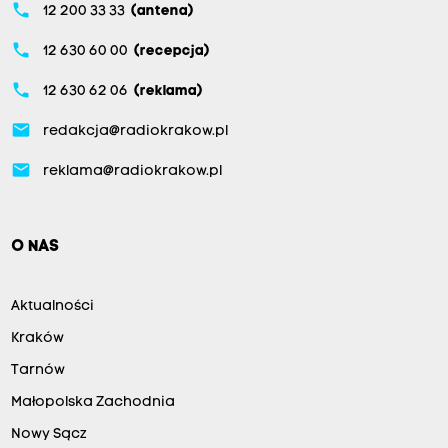
phone
12 200 33 33
(antena)
phone
12 630 60 00
(recepcja)
phone
12 630 62 06
(reklama)
email
redakcja@radiokrakow.pl
email
reklama@radiokrakow.pl
O NAS
Aktualności
Kraków
Tarnów
Małopolska Zachodnia
Nowy Sącz