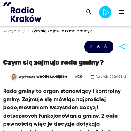
search
menu
Audycje
Czym się zajmuje rada gminy?
share
A
A
A
Czym się zajmuje rada gminy?
date_range
Agnieszka
WROŃSKA-BĘBEN
WOS
Wtorek, 2024.03.12
Rada gminy to organ stanowiący i kontrolny
gminy. Zajmuje się mówiąc najprościej
podejmowaniem wszystkich decyzji
dotyczących funkcjonowania gminy. Z całą
pewnością więc je decyzje dotykają