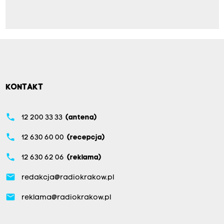
KONTAKT
phone
12 200 33 33
(antena)
phone
12 630 60 00
(recepcja)
phone
12 630 62 06
(reklama)
email
redakcja@radiokrakow.pl
email
reklama@radiokrakow.pl