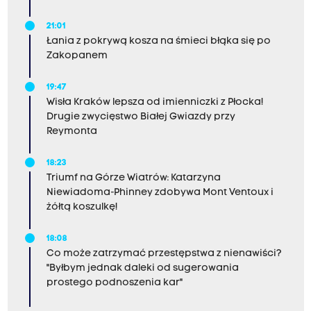
21:01
Łania z pokrywą kosza na śmieci błąka się po
Zakopanem
19:47
Wisła Kraków lepsza od imienniczki z Płocka!
Drugie zwycięstwo Białej Gwiazdy przy
Reymonta
18:23
Triumf na Górze Wiatrów: Katarzyna
Niewiadoma-Phinney zdobywa Mont Ventoux i
żółtą koszulkę!
18:08
Co może zatrzymać przestępstwa z nienawiści?
"Byłbym jednak daleki od sugerowania
prostego podnoszenia kar"