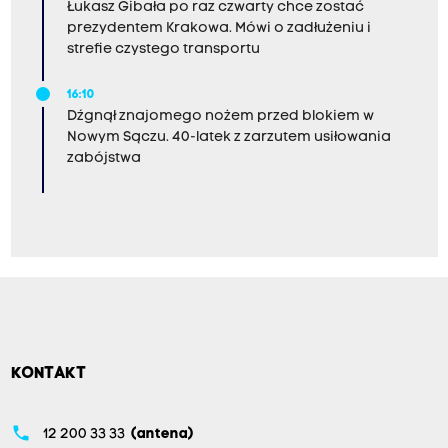
Łukasz Gibała po raz czwarty chce zostać
prezydentem Krakowa. Mówi o zadłużeniu i
strefie czystego transportu
16:10
Dźgnął znajomego nożem przed blokiem w
Nowym Sączu. 40-latek z zarzutem usiłowania
zabójstwa
KONTAKT
phone
12 200 33 33
(antena)