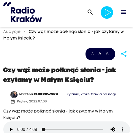
search
menu
Audycje
Czy wąż może połknąć słonia - jak czytamy w
Małym Księciu?
share
A
A
A
Czy wąż może połknąć słonia - jak
czytamy w Małym Księciu?
Marzena
FLORKOWSKA
Pytanie, które stawia na nogi
date_range
Piątek, 2022.07.08
Czy wąż może połknąć słonia - jak czytamy w Małym
Księciu?