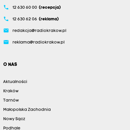
phone
12 630 60 00
(recepcja)
phone
12 630 62 06
(reklama)
email
redakcja@radiokrakow.pl
email
reklama@radiokrakow.pl
O NAS
Aktualności
Kraków
Tarnów
Małopolska Zachodnia
Nowy Sącz
Podhale