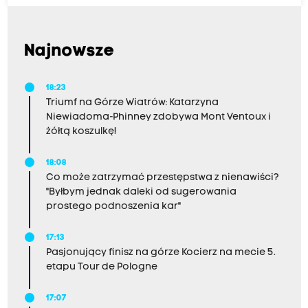
Najnowsze
18:23
Triumf na Górze Wiatrów: Katarzyna
Niewiadoma-Phinney zdobywa Mont Ventoux i
żółtą koszulkę!
18:08
Co może zatrzymać przestępstwa z nienawiści?
"Byłbym jednak daleki od sugerowania
prostego podnoszenia kar"
17:13
Pasjonujący finisz na górze Kocierz na mecie 5.
etapu Tour de Pologne
17:07