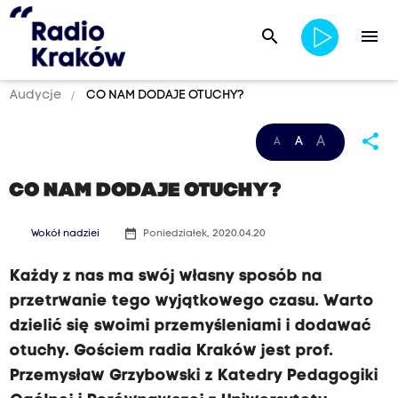
search
menu
Audycje
CO NAM DODAJE OTUCHY?
share
A
A
A
CO NAM DODAJE OTUCHY?
date_range
Wokół nadziei
Poniedziałek, 2020.04.20
Każdy z nas ma swój własny sposób na
przetrwanie tego wyjątkowego czasu. Warto
dzielić się swoimi przemyśleniami i dodawać
otuchy. Gościem radia Kraków jest prof.
Przemysław Grzybowski z Katedry Pedagogiki