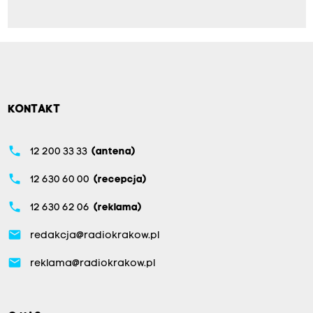
KONTAKT
phone
12 200 33 33
(antena)
phone
12 630 60 00
(recepcja)
phone
12 630 62 06
(reklama)
email
redakcja@radiokrakow.pl
email
reklama@radiokrakow.pl