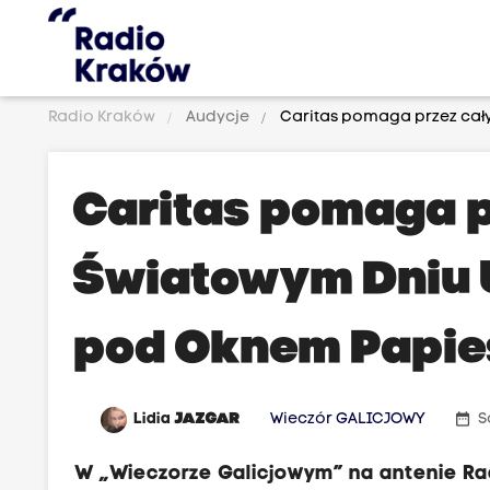
Radio Kraków
Audycje
Caritas pomaga przez cały
Caritas pomaga pr
Światowym Dniu U
pod Oknem Papie
date_range
Lidia
JAZGAR
Wieczór GALICJOWY
S
W „Wieczorze Galicjowym” na antenie Rad