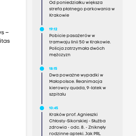
Od poniedziałku większa
strefa płatnego parkowania w
Krakowie
19:12
s –
Pobicie pasażerów w
itas
tramwaju linii 50 w Krakowie.
Policja zatrzymała dwóch
mężczyzn
18:15
Dwa poważne wypadki w
Małopolsce. Reanimacja
kierowcy quada, 9-latek w
szpitalu
10:45
Kraków prof. Agnieszki
Chłosty-Sikorskiej - Służba
zdrowia - odc. 8. - Zniknęły
rodzinne apteki. Jak PRL