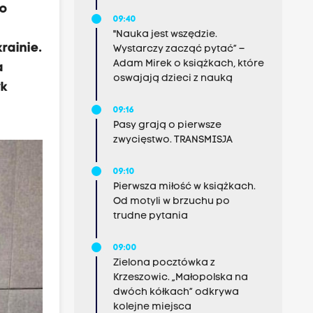
do
09:40
"Nauka jest wszędzie.
rainie.
Wystarczy zacząć pytać” –
Adam Mirek o książkach, które
a
oswajają dzieci z nauką
yk
09:16
Pasy grają o pierwsze
zwycięstwo. TRANSMISJA
09:10
Pierwsza miłość w książkach.
Od motyli w brzuchu po
trudne pytania
09:00
Zielona pocztówka z
Krzeszowic. „Małopolska na
dwóch kółkach” odkrywa
kolejne miejsca