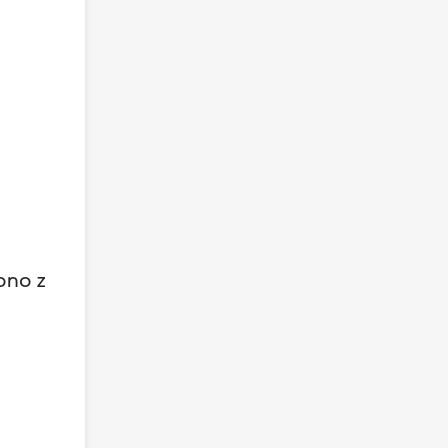
m
ono z