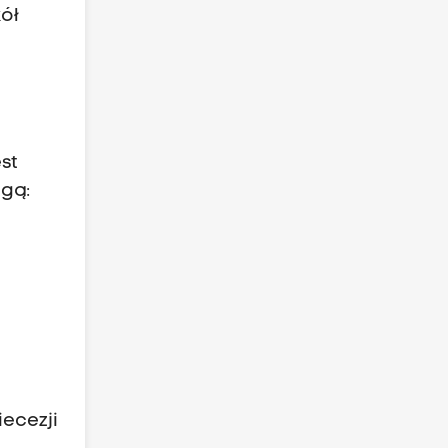
kół
st
ogą:
iecezji