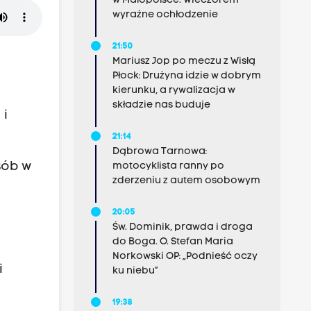
w Małopolsce. Wieczorem
wyraźne ochłodzenie
21:50
Mariusz Jop po meczu z Wisłą
Płock: Drużyna idzie w dobrym
kierunku, a rywalizacja w
składzie nas buduje
 i
21:14
Dąbrowa Tarnowa:
sób w
motocyklista ranny po
zderzeniu z autem osobowym
20:05
Św. Dominik, prawda i droga
do Boga. O. Stefan Maria
Norkowski OP: „Podnieść oczy
i
ku niebu”
19:38