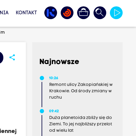
NIA
KONTAKT
kim
share
Najnowsze
10:26
Remont ulicy Zakopiańskiej w
Krakowie. Od środy zmiany w
ruchu
09:42
Duża planetoida zbliży się do
Ziemi. To jej najbliższy przelot
od wielu lat
iennej