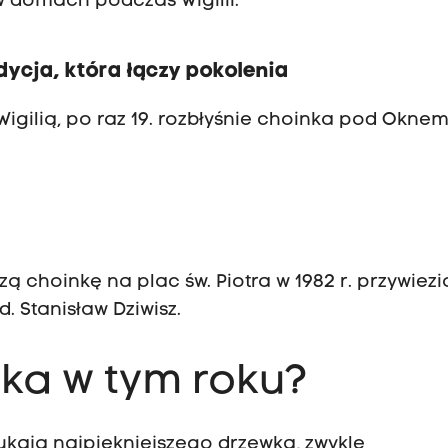
 w domach podczas Wigilii.
ycja, która łączy pokolenia
Wigilią, po raz 19. rozbłyśnie choinka pod Okne
zą choinkę na plac św. Piotra w 1982 r. przywiezi
. Stanisław Dziwisz.
ka w tym roku?
ukają najpiękniejszego drzewka, zwykle