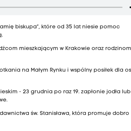
„ramię biskupa”, które od 35 lat niesie pomoc
ą.
dźcom mieszkającym w Krakowie oraz rodzinom
otkania na Małym Rynku i wspólny posiłek dla o
kim - 23 grudnia po raz 19. zapłonie jodła lub
we.
ydawnictwa św. Stanisława, która promuje dobro 