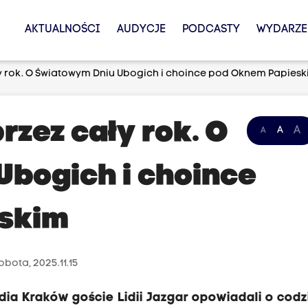
AKTUALNOŚCI
AUDYCJE
PODCASTY
WYDARZE
 rok. O Światowym Dniu Ubogich i choince pod Oknem Papies
zez cały rok. O
A
A
A
bogich i choince
skim
obota, 2025.11.15
ia Kraków goście Lidii Jazgar opowiadali o codz