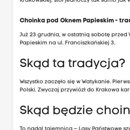
Krakowskiej, stół jednoczy tak samo jak
Choinka pod Oknem Papieskim - trad
Już 23 grudnia, w ostatnią sobotę przed 
Papieskim na ul. Franciszkańskiej 3.
Skąd ta tradycja?
Wszystko zaczęło się w Watykanie. Pierws
Polski. Zwyczaj przywiózł do Krakowa kard
Skąd będzie choin
To nadal tajemnica – Lasy Państwowe sz