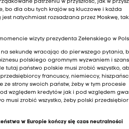
ządkowane patrzeniu w przyszłość, jak w przysz
, bo dla obu tych krajów są kluczowe i każda
jest natychmiast rozsadzana przez Moskwę, tak 
w momencie wizyty prezydenta Zełenskiego w Pols
cze na sekundę wracając do pierwszego pytania, 
a biznesu polskiego ogromnym wyzwaniem i szans
e tutaj państwo polskie musi zrobić wszystko, a
przedsiębiorcy francuscy, niemieccy, hiszpańsc
 ze strony swoich państw, żeby w tym procesie
od względem kredytów jak i pod względem gwa
 musi zrobić wszystko, żeby polski przedsiębio
eństwa w Europie kończy się czas neutralności