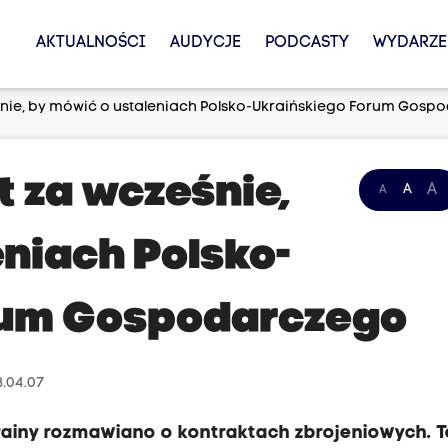
AKTUALNOŚCI
AUDYCJE
PODCASTY
WYDARZE
eśnie, by mówić o ustaleniach Polsko-Ukraińskiego Forum Gos
t za wcześnie,
A
A
A
eniach Polsko-
rum Gospodarczego
3.04.07
ainy rozmawiano o kontraktach zbrojeniowych. T