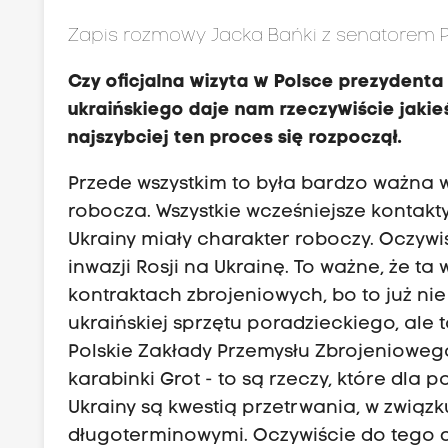
Zapis rozmowy Jacka Bańki z senatorem
C
zy oficjalna wizyta w Polsce prezydenta
ukraińskiego daje nam rzeczywiście jaki
najszybciej ten proces się rozpoczął.
Przede wszystkim to była bardzo ważna wiz
robocza. Wszystkie wcześniejsze kontak
Ukrainy miały charakter roboczy. Oczywiś
inwazji Rosji na Ukrainę. To ważne, że ta
kontraktach zbrojeniowych, bo to już nie 
ukraińskiej sprzętu poradzieckiego, ale
Polskie Zakłady Przemysłu Zbrojeniowego
karabinki Grot - to są rzeczy, które dla 
Ukrainy są kwestią przetrwania, w związ
długoterminowymi. Oczywiście do tego doc