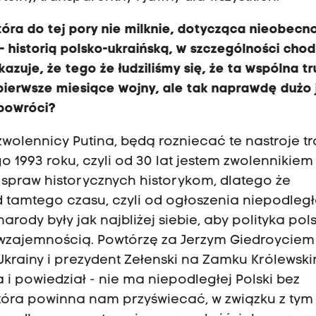
która do tej pory nie milknie, dotycząca nieobecn
 historią polsko-ukraińską, w szczególności chod
okazuje, że tego że łudziliśmy się, że ta wspólna t
pierwsze miesiące wojny, ale tak naprawdę dużo 
 powróci?
wolennicy Putina, będą rozniecać te nastroje tr
 1993 roku, czyli od 30 lat jestem zwolennikiem
 spraw historycznych historykom, dlatego że
od tamtego czasu, czyli od ogłoszenia niepodległ
narody były jak najbliżej siebie, aby polityka pol
 ze wzajemnością. Powtórzę za Jerzym Giedroyciem 
Ukrainy i prezydent Zełenski na Zamku Królewsk
i powiedział - nie ma niepodległej Polski bez
 która powinna nam przyświecać, w związku z tym