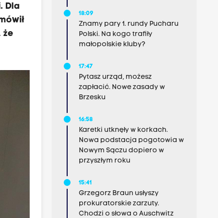
. Dla
18:09
 mówił
Znamy pary 1. rundy Pucharu
 że
Polski. Na kogo trafiły
małopolskie kluby?
17:47
Pytasz urząd, możesz
zapłacić. Nowe zasady w
Brzesku
16:58
Karetki utknęły w korkach.
Nowa podstacja pogotowia w
Nowym Sączu dopiero w
przyszłym roku
15:41
Grzegorz Braun usłyszy
prokuratorskie zarzuty.
Chodzi o słowa o Auschwitz