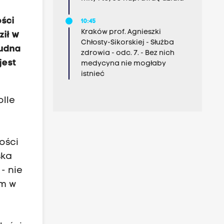
ości
10:45
Kraków prof. Agnieszki
ził w
Chłosty-Sikorskiej - Służba
rudna
zdrowia - odc. 7. - Bez nich
jest
medycyna nie mogłaby
istnieć
olle
ości
ska
- nie
im w