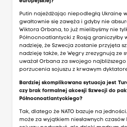
europejskiej?
Putin najeżdżając niepodległą Ukrainę w
gwałtownie się zawęża i gdyby nie absur
Wiktora Orbana, to już mielibyśmy nie tyl
Północnoatlantycki z Rosją graniczyłby
nadzieję, że Szwecja zostanie przyjęta 
nadzieję także, że Węgry zrezygnują ze swo
uważał Orbana za swojego najbliższego 
porzucenia sojuszu z krwawym dyktatorem
Bardziej skomplikowana sytuacja jest Tur
czy brak formalnej akcesji Szwecji do pak
Północnoatlantyckiego?
Tak, dlatego że NATO bazuje na jedności.
może za wyjątkiem niesławnych czasów D