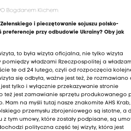
 PO Bogdanem Klichem:
 Zełenskiego i pieczętowanie sojuszu polsko-
eś preferencje przy odbudowie Ukrainy?
O
by jak
yta, to była wizyta oficjalna, nie tylko wizyta
ty pomiędzy władzami Rzeczpospolitej a władza
cie te od 24 lutego, czyli od rozpoczęcia kolejn
 wizyta się odbyła, ważne jest też, że rozmawiano 
jest tylko i wyłącznie przekazywanie stronie
 to też jest zamawianie sprzętu produkowanego 
. Mam na myśli tutaj nasze znakomite AHS Krab,
polskiego przemysłu zbrojeniowego są istotne, a 
ku z tym umowy, które zostały podpisane, są um
hodzi polityczna część tej wizyty, która jest