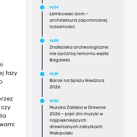
14:34
Łemkowski dom –
architektura zapomnianej
tożsamości
14:09
Znaleziska archeologiczne
nie opóźnią remontu węzła
Bagatela
mi
ej fazy
13:39
Barok na Spiszu Niedzica
o
2026
przez
13:22
 czy
Muzyka Zaklęta w Drewnie
2026 – pięć dni muzyki w
dla
najpiękniejszych
owami
drewnianych zabytkach
Małopolski