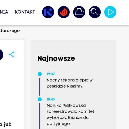
NIA
KONTAKT
podarczego
share
Najnowsze
19:37
Nocny rekord ciepła w
Beskidzie Niskim?
18:45
Monika Piątkowska
zarejestrowała komitet
wyborczy. Bez szyldu
partyjnego
o już