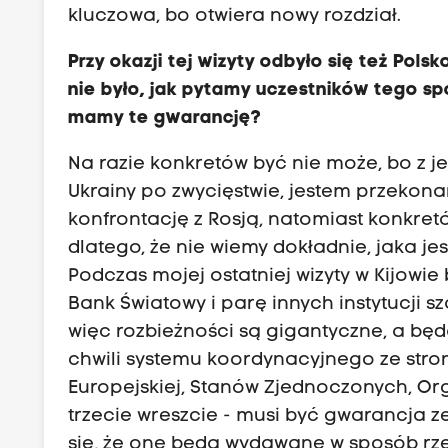
kluczowa, bo otwiera nowy rozdział.
Przy okazji tej wizyty odbyło się też Pol
nie było, jak pytamy uczestników tego spo
mamy te gwarancję?
Na razie konkretów być nie może, bo z j
Ukrainy po zwycięstwie, jestem przekonan
konfrontację z Rosją, natomiast konkre
dlatego, że nie wiemy dokładnie, jaka je
Podczas mojej ostatniej wizyty w Kijowi
Bank Światowy i parę innych instytucji s
więc rozbieżności są gigantyczne, a będ
chwili systemu koordynacyjnego ze stro
Europejskiej, Stanów Zjednoczonych, Org
trzecie wreszcie - musi być gwarancja ze
się, że one będą wydawane w sposób rzete