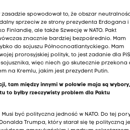
 zasadzie spowodował to, że obszar neutralnośc
dalny sprzeciw ze strony prezydenta Erdogana i
ko Finlandię, ale także Szwecję w NATO. Pakt
 wówczas znacznie bardziej bezpośrednio. Mam
szybko do sojuszu Północnoatlantyckiego. Mam
jej prorosyjskiej polityk, to jest zadanie dla PiS
sojusznika, więc niech go skutecznie przekona
 na Kremlu, jakim jest prezydent Putin.
cji, tam między innymi w połowie maja są wybory,
tu to byłby rzeczywisty problem dla Paktu
 Musi być polityczna jedność w NATO. Do tej pory
onalda Trumpa, który starał się tę polityczną 