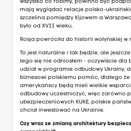
wszystko co robimy, powinno być podpor
mają wyglądać relacje polsko-ukraińskie
szczelina pomiędzy Kijowem a Warszawą 
było od XVII wieku.
Rosja powróciła do historii wołyńskiej 
To jest naturalne i tak będzie, ale jesz
tego się nie odniosłem - oczywiście dl
udział w programie odbudowy Ukrainy, al
biznesowi polskiemu pomóc, dlatego że 
amerykańscy będą mieli wielkie wsparcie
odbudowy uczestniczyć, więc zarówno p
ubezpieczeniowych KUKE, polskie państwo
chciał inwestować na Ukrainie.
Czy wraz ze zmianą architektury bezpiecz