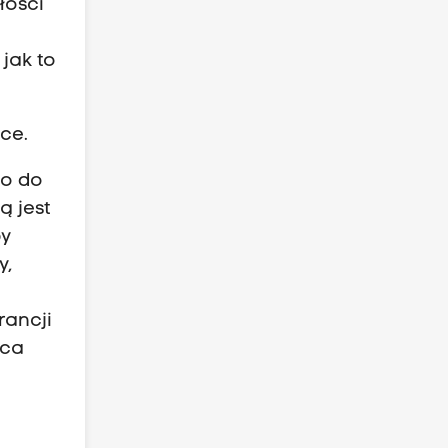
łości
jak to
ce.
bo do
ą jest
by
y,
rancji
rca