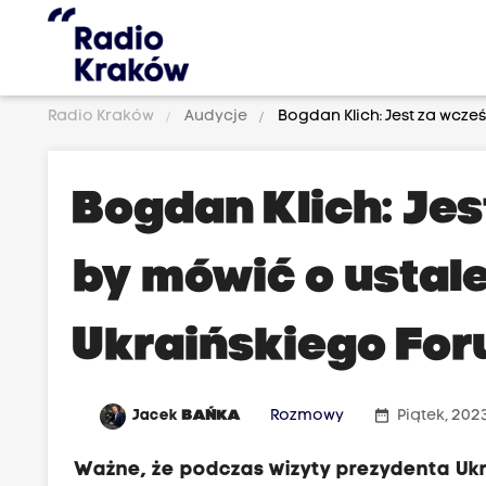
Radio Kraków
Audycje
Bogdan Klich: Jest za wcz
Bogdan Klich: Jes
by mówić o ustal
Ukraińskiego Fo
date_range
Jacek
BAŃKA
Rozmowy
Piątek, 202
Ważne, że podczas wizyty prezydenta Ukr