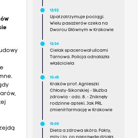
12:52
Upał zatrzymuje pociągi.
etów
Wielu pasażerów czeka na
cie
Dworcu Głównym w Krakowie
12:34
budowy
Cielak spacerował ulicami
Tarnowa. Policja odnalazła
właściciela
ze
omne.
10:45
Kraków prof. Agnieszki
gdy
Chłosty-Sikorskiej - Służba
larów,
zdrowia - odc. 8. - Zniknęły
ej
rodzinne apteki. Jak PRL
zmienił farmację w Krakowie
15:05
ozejdą
Dieta a zdrowa skóra. Fakty,
mity i to, co naprawdę działa