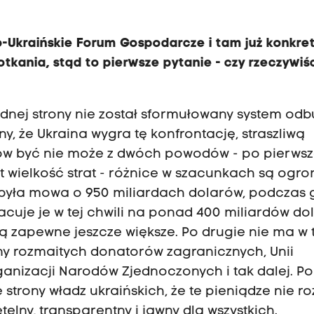
sko-Ukraińskie Forum Gospodarcze i tam już konkr
tkania, stąd to pierwsze pytanie - czy rzeczywiś
ednej strony nie został sformułowany system od
y, że Ukraina wygra tę konfrontację, straszliwą
tów być nie może z dwóch powodów - po pierws
st wielkość strat - różnice w szacunkach są ogr
e była mowa o 950 miliardach dolarów, podczas 
zacuje je w tej chwili na ponad 400 miliardów do
ą zapewne jeszcze większe. Po drugie nie ma w t
ny rozmaitych donatorów zagranicznych, Unii
anizacji Narodów Zjednoczonych i tak dalej. Po
 strony władz ukraińskich, że te pieniądze nie r
lny, transparentny i jawny dla wszystkich.