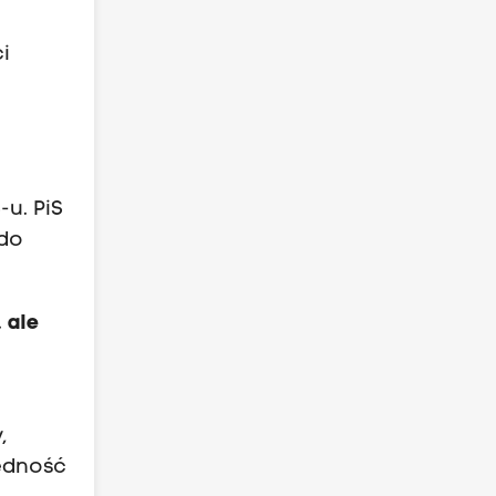
i
-u. PiS
 do
 ale
,
jedność