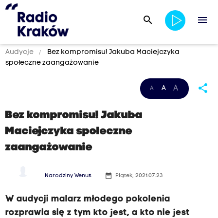
search
menu
Audycje
Bez kompromisu! Jakuba Maciejczyka
społeczne zaangażowanie
share
A
A
A
Bez kompromisu! Jakuba
Maciejczyka społeczne
zaangażowanie
date_range
Narodziny Wenus
Piątek, 2021.07.23
W audycji malarz młodego pokolenia
rozprawia się z tym kto jest, a kto nie jest