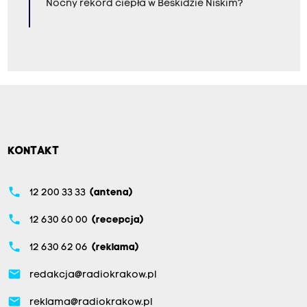
Nocny rekord ciepła w Beskidzie Niskim?
KONTAKT
phone
12 200 33 33
(antena)
phone
12 630 60 00
(recepcja)
phone
12 630 62 06
(reklama)
email
redakcja@radiokrakow.pl
email
reklama@radiokrakow.pl