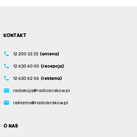
KONTAKT
phone
12 200 33 33
(antena)
phone
12 630 60 00
(recepcja)
phone
12 630 62 06
(reklama)
email
redakcja@radiokrakow.pl
email
reklama@radiokrakow.pl
O NAS