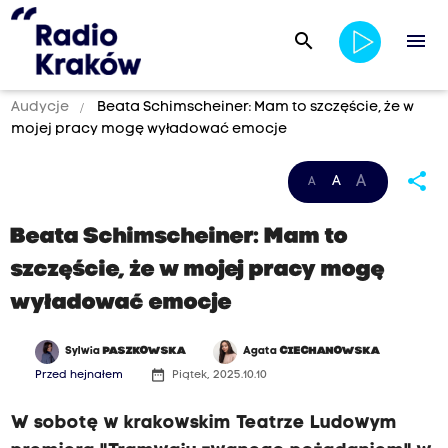
search
menu
Audycje
Beata Schimscheiner: Mam to szczęście, że w
mojej pracy mogę wyładować emocje
share
A
A
A
Beata Schimscheiner: Mam to
szczęście, że w mojej pracy mogę
wyładować emocje
Sylwia
PASZKOWSKA
Agata
CIECHANOWSKA
date_range
Przed hejnałem
Piątek, 2025.10.10
W sobotę w krakowskim Teatrze Ludowym