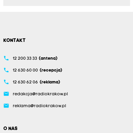
KONTAKT
phone
12 200 33 33
(antena)
phone
12 630 60 00
(recepcja)
phone
12 630 62 06
(reklama)
email
redakcja@radiokrakow.pl
email
reklama@radiokrakow.pl
O NAS