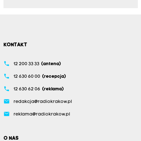
KONTAKT
phone
12 200 33 33
(antena)
phone
12 630 60 00
(recepcja)
phone
12 630 62 06
(reklama)
email
redakcja@radiokrakow.pl
email
reklama@radiokrakow.pl
O NAS