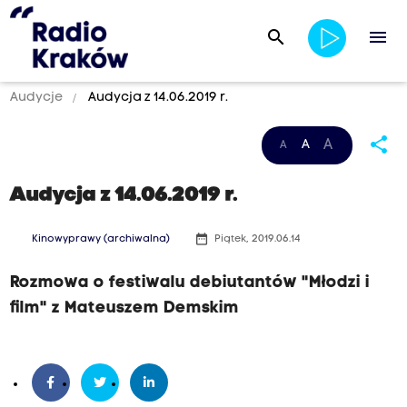
search
menu
Audycje
Audycja z 14.06.2019 r.
share
A
A
A
Audycja z 14.06.2019 r.
date_range
Kinowyprawy (archiwalna)
Piątek, 2019.06.14
Rozmowa o festiwalu debiutantów "Młodzi i
film" z Mateuszem Demskim