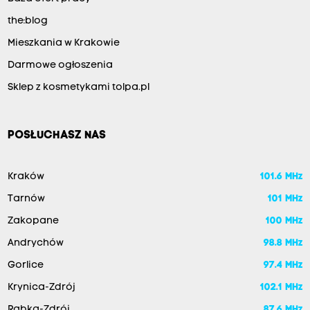
the:blog
Mieszkania w Krakowie
Darmowe ogłoszenia
Sklep z kosmetykami tolpa.pl
POSŁUCHASZ NAS
Kraków
101.6 MHz
Tarnów
101 MHz
Zakopane
100 MHz
Andrychów
98.8 MHz
Gorlice
97.4 MHz
Krynica-Zdrój
102.1 MHz
Rabka-Zdrój
87.6 MHz