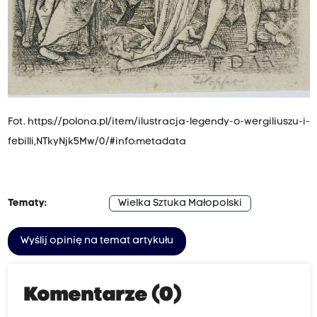
Fot.
https://polona.pl/item/ilustracja-legendy-o-wergiliuszu-i-
febilli,NTkyNjk5Mw/0/#info:metadata
Tematy:
Wielka Sztuka Małopolski
Wyślij opinię na temat artykułu
Komentarze (0)