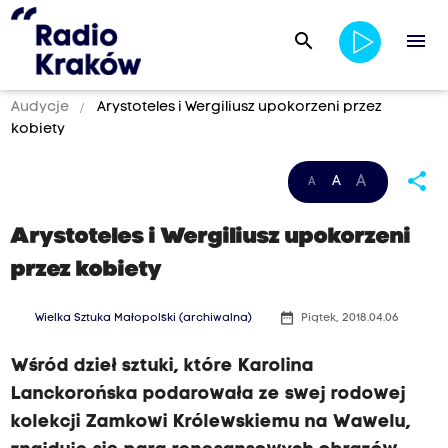
search
menu
Audycje
Arystoteles i Wergiliusz upokorzeni przez
kobiety
share
A
A
A
Arystoteles i Wergiliusz upokorzeni
przez kobiety
date_range
Wielka Sztuka Małopolski (archiwalna)
Piątek, 2018.04.06
Wśród dzieł sztuki, które Karolina
Lanckorońska podarowała ze swej rodowej
kolekcji Zamkowi Królewskiemu na Wawelu,