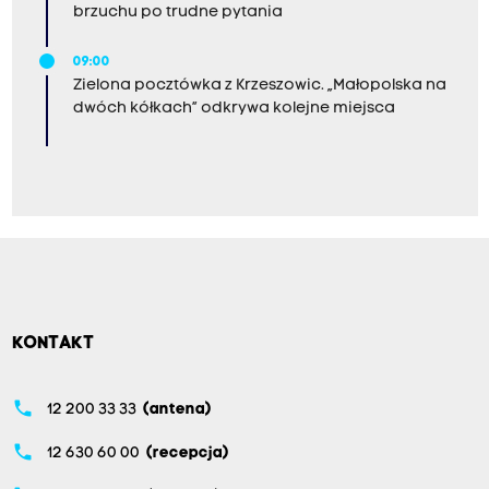
brzuchu po trudne pytania
09:00
Zielona pocztówka z Krzeszowic. „Małopolska na
dwóch kółkach” odkrywa kolejne miejsca
KONTAKT
phone
12 200 33 33
(antena)
phone
12 630 60 00
(recepcja)