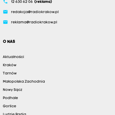
phone
12 630 62 06
(reklama)
email
redakcja@radiokrakow.pl
email
reklama@radiokrakow.pl
O NAS
Aktualności
Kraków
Tarnów
Małopolska Zachodnia
Nowy Sącz
Podhale
Gorlice
Ludzie Radia