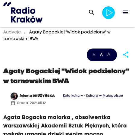
search
menu
Audycje
Agaty Bogackiej "Widok podzielony" w
tarnowskim BWA
share
A
A
A
Agaty Bogackiej "Widok podzielony"
w tarnowskim BWA
Jolanta
DRUŻYŃSKA
Koło kultury - Kultura w Małopolsce
date_range
Środa, 2021.05.12
Agata Bogacka malarka , absolwentka
warszawskiej Akademii Sztuk Pięknych, która
zyskała uznanie dzięki swoim mocno