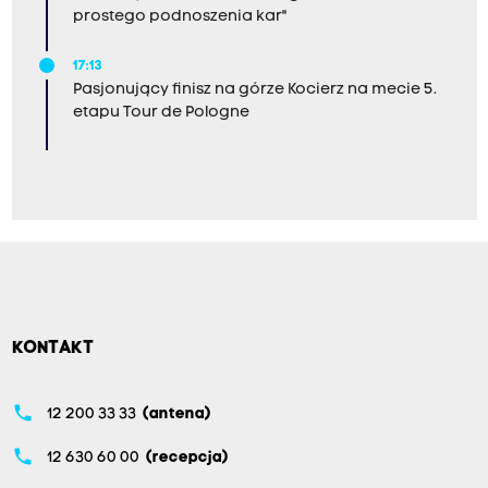
prostego podnoszenia kar"
17:13
Pasjonujący finisz na górze Kocierz na mecie 5.
etapu Tour de Pologne
KONTAKT
phone
12 200 33 33
(antena)
phone
12 630 60 00
(recepcja)