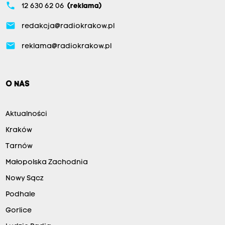
phone
12 630 62 06
(reklama)
email
redakcja@radiokrakow.pl
email
reklama@radiokrakow.pl
O NAS
Aktualności
Kraków
Tarnów
Małopolska Zachodnia
Nowy Sącz
Podhale
Gorlice