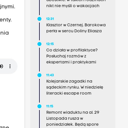
ubóstwie. W takich rodzinach
nikt nie myśli o wakacjach
jnymi.
enty.
12:31
Klasztor w Czernej. Barokowa
perła w sercu Doliny Eliasza
enia
12:15
Co działa w profilaktyce?
Posłuchaj rozmów z
ekspertami i praktykami
11:43
Kolejarskie zagadki na
sądeckim rynku. W niedzielę
literacki escape room
11:15
Remont wiaduktu na al. 29
Listopada rusza w
poniedziałek. Będą spore