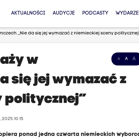
AKTUALNOŚCI
AUDYCJE
PODCASTY
WYDARZE
czech. „Nie da się jej wymazać z niemieckiej sceny politycznej
daży w
A
A
A
a się jej wymazać z
 politycznej”
 2025.10.15
ą popiera ponad jedna czwarta niemieckich wyborc