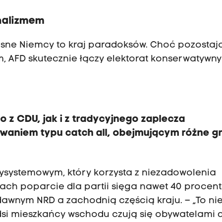
nalizmem
zesne Niemcy to kraj paradoksów. Choć pozostaj
 AFD skutecznie łączy elektorat konserwatywny 
o z CDU, jak i z tradycyjnego zaplecza
powaniem typu catch all, obejmującym różne g
tysystemowym, który korzysta z niezadowolenia
ch poparcie dla partii sięga nawet 40 procent
awnym NRD a zachodnią częścią kraju. – „To nie
dsi mieszkańcy wschodu czują się obywatelami d