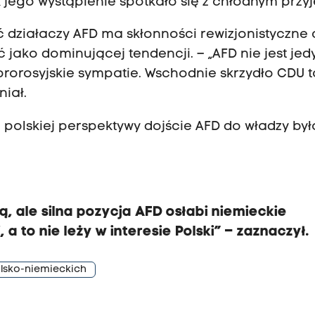
k jego wystąpienie spotkało się z chłodnym przy
ć działaczy AFD ma skłonności rewizjonistyczne 
 jako dominującej tendencji. – „AFD nie jest je
orosyjskie sympatie. Wschodnie skrzydło CDU t
niał.
z polskiej perspektywy dojście AFD do władzy by
ią, ale silna pozycja AFD osłabi niemieckie
a to nie leży w interesie Polski” – zaznaczył.
olsko-niemieckich