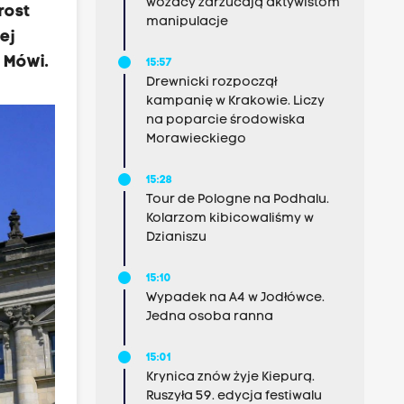
wozacy zarzucają aktywistom
rost
manipulacje
ej
 Mówi.
15:57
Drewnicki rozpoczął
kampanię w Krakowie. Liczy
na poparcie środowiska
Morawieckiego
15:28
Tour de Pologne na Podhalu.
Kolarzom kibicowaliśmy w
Dzianiszu
15:10
Wypadek na A4 w Jodłówce.
Jedna osoba ranna
15:01
Krynica znów żyje Kiepurą.
Ruszyła 59. edycja festiwalu