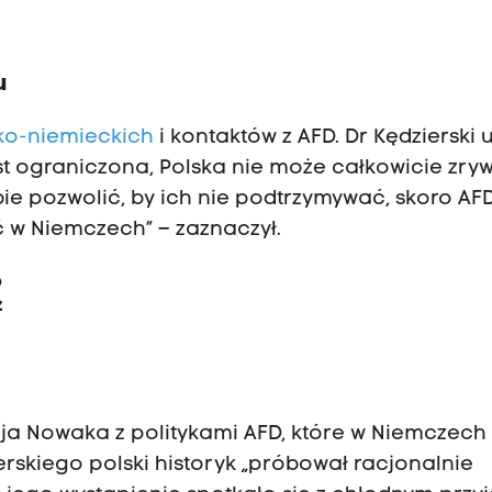
u
sko-niemieckich
i kontaktów z AFD. Dr Kędzierski u
t ograniczona, Polska nie może całkowicie zry
ie pozwolić, by ich nie podtrzymywać, skoro AF
ć w Niemczech” – zaznaczył.
o
z
zeja Nowaka z politykami AFD, które w Niemczech
erskiego polski historyk „próbował racjonalnie