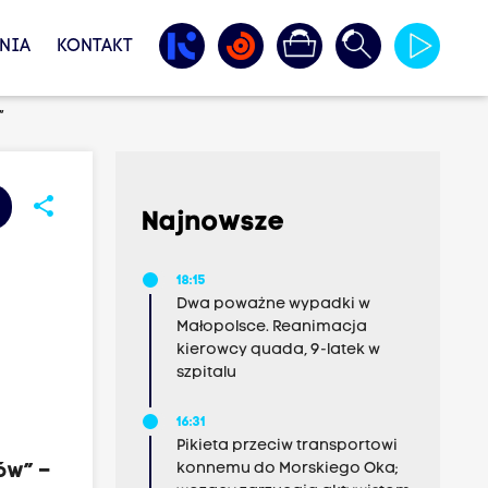
NIA
KONTAKT
”
share
Najnowsze
18:15
Dwa poważne wypadki w
Małopolsce. Reanimacja
kierowcy quada, 9-latek w
szpitalu
16:31
Pikieta przeciw transportowi
konnemu do Morskiego Oka;
ów” –