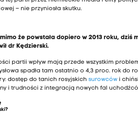
 tej partii przez niemieckie media i elity polityc
owej – nie przyniosła skutku.
, mimo że powstała dopiero w 2013 roku, dziś 
ł dr Kędzierski.
ści partii wpływ mają przede wszystkim proble
łowa spadła tam ostatnio o 4,3 proc. rok do ro
y: dostęp do tanich rosyjskich
surowców
i chiń
ny i trudności z integracją nowych fal uchodźcó
ę
ski?