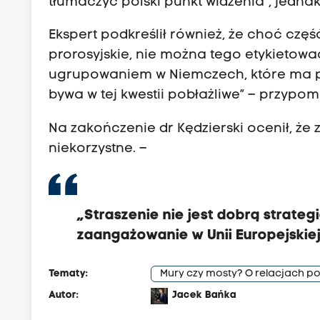
tłumaczyć polski punkt widzenia”, jedna
Ekspert podkreślił również, że choć częś
prorosyjskie, nie można tego etykietować
ugrupowaniem w Niemczech, które ma pr
bywa w tej kwestii pobłażliwe” – przypom
Na zakończenie dr Kędzierski ocenił, że 
niekorzystne. –
„Straszenie nie jest dobrą strateg
zaangażowanie w Unii Europejskiej, 
Tematy:
Mury czy mosty? O relacjach p
Autor:
Jacek Bańka