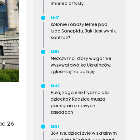
imienia artysty
14:17
Kolonie i obozy letnie pod
lupą Sanepidu. Jaki jest wynik
kontroli?
13:56
Mężczyzna, który wulgarnie
wyzywał dwójkę Ukraińców,
zgłosił się na policję
13:42
Hulajnoga elektryczna dla
dziecka? Rodzice muszą
pamiętać o nowych
zasadach
ad 26
12:51
364 tys. dzieci żyje w skrajnym