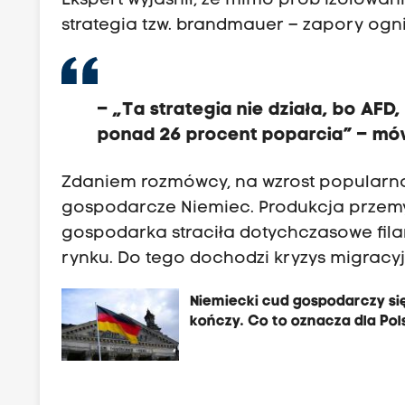
Ekspert wyjaśnił, że mimo prób izolowania
strategia tzw. brandmauer – zapory ogni
– „Ta strategia nie działa, bo AFD
ponad 26 procent poparcia” – mówi
Zdaniem rozmówcy, na wzrost popularno
gospodarcze Niemiec. Produkcja przemys
gospodarka straciła dotychczasowe filar
rynku. Do tego dochodzi kryzys migracyj
Niemiecki cud gospodarczy si
kończy. Co to oznacza dla Pol