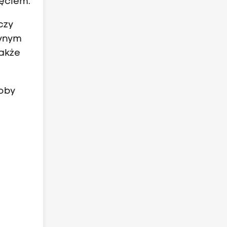
jęciem.
czy
dynym
akże
łoby