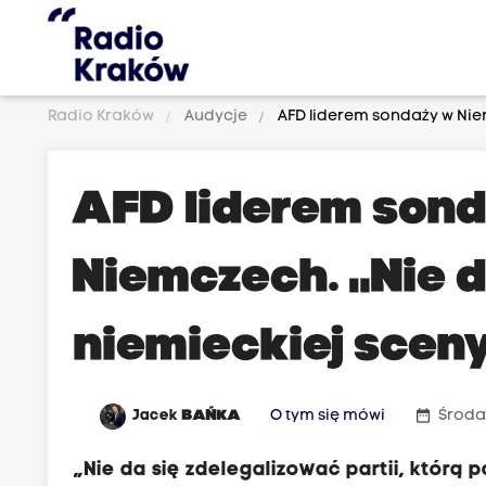
Radio Kraków
Audycje
AFD liderem sondaży w Niem
AFD liderem son
Niemczech. „Nie d
niemieckiej sceny
date_range
Jacek
BAŃKA
O tym się mówi
Środa,
„Nie da się zdelegalizować partii, któr