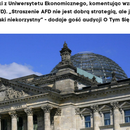
ki z Uniwersytetu Ekonomicznego, komentując wz
). „Straszenie AFD nie jest dobrą strategią, ale j
ski niekorzystny” - dodaje gość audycji O Tym Się