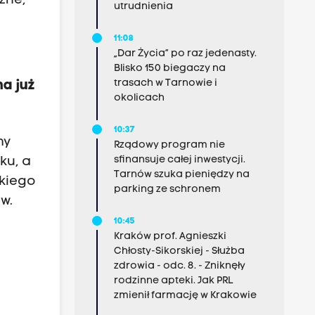
zne,
utrudnienia
11:08
„Dar Życia” po raz jedenasty.
Blisko 150 biegaczy na
trasach w Tarnowie i
ma już
okolicach
10:37
my
Rządowy program nie
sfinansuje całej inwestycji.
ku, a
Tarnów szuka pieniędzy na
skiego
parking ze schronem
w.
10:45
Kraków prof. Agnieszki
Chłosty-Sikorskiej - Służba
zdrowia - odc. 8. - Zniknęły
rodzinne apteki. Jak PRL
zmienił farmację w Krakowie