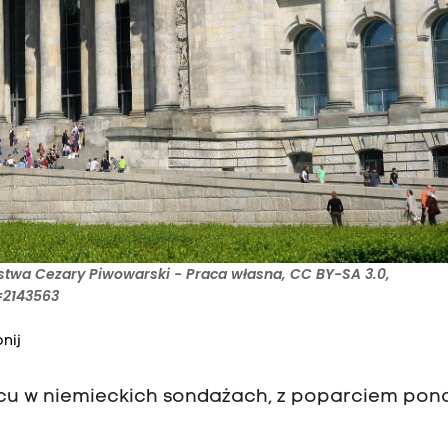
stwa Cezary Piwowarski - Praca własna, CC BY-SA 3.0,
=2143563
nij
scu w niemieckich sondażach, z poparciem pon