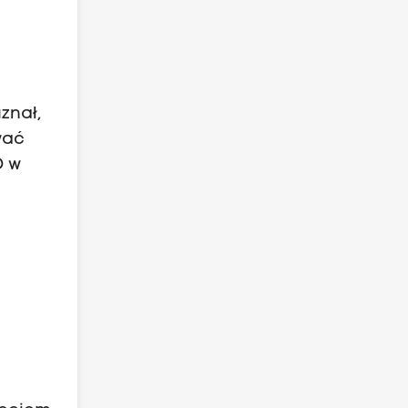
znał,
wać
D w