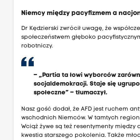
Niemcy między pacyfizmem a nacjo
Dr Kędzierski zwrócił uwagę, że współc
społeczeństwem głęboko pacyfistycznym,
robotniczy.
– „Partia ta łowi wyborców zarówn
socjaldemokracji. Staje się ugru
społeczne” – tłumaczył.
Nasz gość dodał, że AFD jest ruchem an
wschodnich Niemców. W tamtych regiona
Wciąż żywe są też resentymenty między d
kwestia starszego pokolenia. Także mło