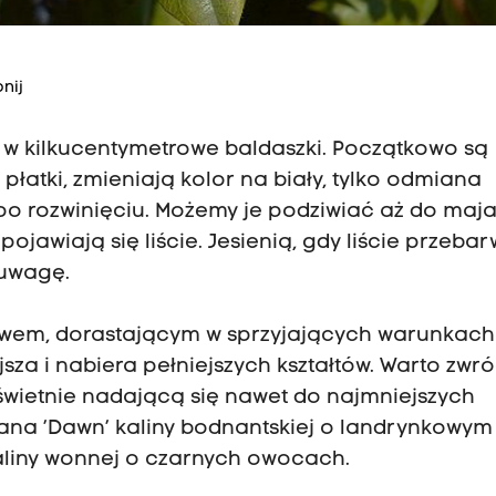
nij
ą w kilkucentymetrowe baldaszki. Początkowo są
płatki, zmieniają kolor na biały, tylko odmiana
 po rozwinięciu. Możemy je podziwiać aż do maja
jawiają się liście. Jesienią, gdy liście przebar
 uwagę.
zewem, dorastającym w sprzyjających warunkach
jsza i nabiera pełniejszych kształtów. Warto zwr
wietnie nadającą się nawet do najmniejszych
na ’Dawn’ kaliny bodnantskiej o landrynkowym
aliny wonnej o czarnych owocach.