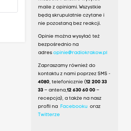
maile z opiniami. Wszystkie
będą skrupulatnie czytane i
nie pozostaną bez reakcji.
Opinie można wysyłać też
bezpośrednio na
adres
opinie@radiokrakow.pl
Zapraszamy również do
kontaktu z nami poprzez SMS -
4080
, telefonicznie (
12 200 33
33
– antena,
12 630 60 00
–
recepcja), a także na nasz
profil na
Facebooku
oraz
Twitterze