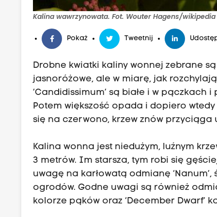
Kalina wawrzynowata. Fot. Wouter Hagens/wikipedia
Pokaż
Tweetnij
Udostęp
Drobne kwiatki kaliny wonnej zebrane s
jasnoróżowe, ale w miarę, jak rozchylają 
‘Candidissimum’ są białe i w pączkach i
Potem większość opada i dopiero wtedy po
się na czerwono, krzew znów przyciąga
Kalina wonna jest niedużym, luźnym kr
3 metrów. Im starsza, tym robi się gęście
uwagę na karłowatą odmianę ‘Nanum’, ś
ogrodów. Godne uwagi są również odmia
kolorze pąków oraz ‘December Dwarf’ k