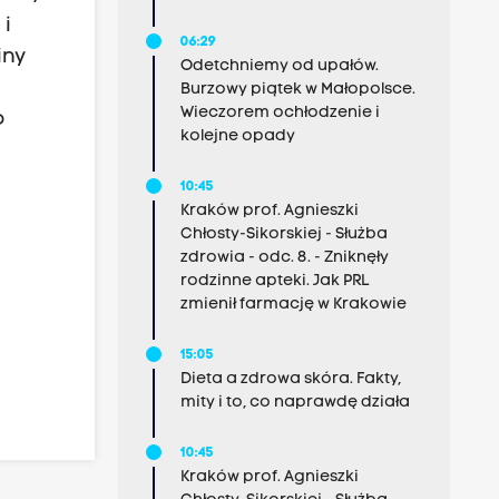
 i
06:29
iny
Odetchniemy od upałów.
Burzowy piątek w Małopolsce.
Wieczorem ochłodzenie i
o
kolejne opady
10:45
Kraków prof. Agnieszki
Chłosty-Sikorskiej - Służba
zdrowia - odc. 8. - Zniknęły
rodzinne apteki. Jak PRL
zmienił farmację w Krakowie
15:05
Dieta a zdrowa skóra. Fakty,
mity i to, co naprawdę działa
10:45
Kraków prof. Agnieszki