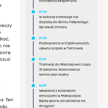
Potrzebna ekspertyza
e
07:44
W sobotę tramwaje nie
dojadą do Borku Fałęckiego.
pieczy
Sprawdź zmiany
o
07:30
dlać,
Podtopienia w Ciężkowicach,
c nie
ulewny piątek w Tarnowie
 porę
oczuć
07:19
Tramwaj do Mistrzejowic ruszy
31 sierpnia. Wykonawca:
termin jest realny
06:57
,
Weekend z kolarskimi
emocjami w Małopolsce.
a. Ten
Będą spore utrudnienia na
drogach
odu,