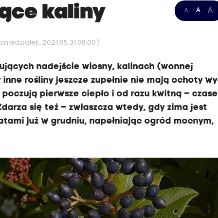
ące kaliny
A
A
A
niedziałek, 2021.05.31 08:00 )
ujących nadejście wiosny, kalinach (wonnej
 inne rośliny jeszcze zupełnie nie mają ochoty w
 poczują pierwsze ciepło i od razu kwitną – czas
Zdarza się też – zwłaszcza wtedy, gdy zima jest
atami już w grudniu, napełniając ogród mocnym,