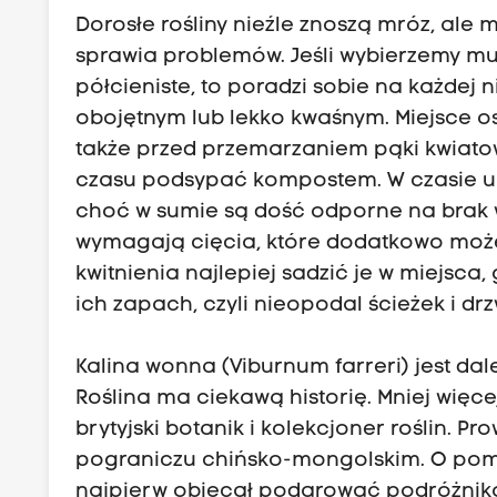
Dorosłe rośliny nieźle znoszą mróz, ale
sprawia problemów. Jeśli wybierzemy mu 
półcieniste, to poradzi sobie na każdej 
obojętnym lub lekko kwaśnym. Miejsce o
także przed przemarzaniem pąki kwiatowe 
czasu podsypać kompostem. W czasie upa
choć w sumie są dość odporne na brak wi
wymagają cięcia, które dodatkowo może
kwitnienia najlepiej sadzić je w miejsc
ich zapach, czyli nieopodal ścieżek i d
Kalina wonna (Viburnum farreri) jest dal
Roślina ma ciekawą historię. Mniej więcej
brytyjski botanik i kolekcjoner roślin.
pograniczu chińsko-mongolskim. O pomo
najpierw obiecał podarować podróżniko