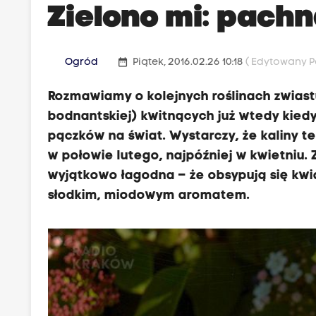
Zielono mi: pachn
date_range
Ogród
Piątek, 2016.02.26 10:18
( Edytowany Po
Rozmawiamy o kolejnych roślinach zwiast
bodnantskiej) kwitnących już wtedy kiedy
pączków na świat. Wystarczy, że kaliny te
w połowie lutego, najpóźniej w kwietniu. 
wyjątkowo łagodna – że obsypują się kwi
słodkim, miodowym aromatem.