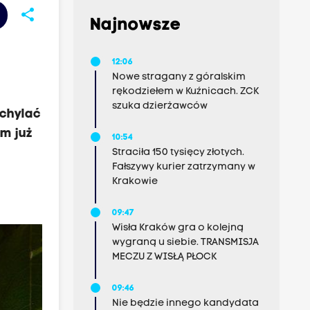
share
Najnowsze
12:06
Nowe stragany z góralskim
rękodziełem w Kuźnicach. ZCK
szuka dzierżawców
ychylać
em już
10:54
Straciła 150 tysięcy złotych.
Fałszywy kurier zatrzymany w
Krakowie
09:47
Wisła Kraków gra o kolejną
wygraną u siebie. TRANSMISJA
MECZU Z WISŁĄ PŁOCK
09:46
Nie będzie innego kandydata