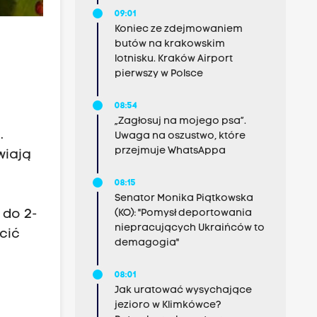
09:01
Koniec ze zdejmowaniem
butów na krakowskim
lotnisku. Kraków Airport
pierwszy w Polsce
08:54
„Zagłosuj na mojego psa”.
.
Uwaga na oszustwo, które
przejmuje WhatsAppa
wiają
08:15
Senator Monika Piątkowska
(KO): "Pomysł deportowania
 do 2-
niepracujących Ukraińców to
ócić
demagogia"
08:01
Jak uratować wysychające
jezioro w Klimkówce?