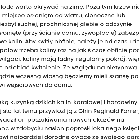
 młode warto okrywać na zimę. Poza tym krzew ni
miejsce osłonięte od wiatru, słoneczne lub
niezbyt suchej, próchnicznej glebie o odczynie
słonięte (przy ścianie domu, żywopłocie) zabez
kalin. Aby kwitły obficie, należy je od czasu d
łów trzeba kaliny raz na jakiś czas obficie po
lgoci. Kaliny mają ładny, regularny pokrój, wię
 osłabiać kwitnienie. Ze względu na nietypową
a, gdzie wczesną wiosną będziemy mieli szansę p
rzwi wejściowych do domu.
eką kuzynką dzikich kalin: koralowej i hordowiny.
 sto lat temu przywiózł ją z Chin Reginald Farrer
 Prowadził on poszukiwania nowych okazów na
c w zdobyciu nasion poprosił lokalnego księci
wi najbardziej dorodne owoce ze swojego ogr