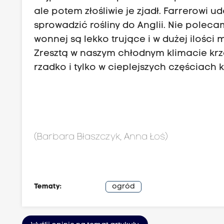
ale potem złośliwie je zjadł. Farrerowi u
sprowadzić rośliny do Anglii. Nie polec
wonnej są lekko trujące i w dużej ilośc
Zresztą w naszym chłodnym klimacie kr
rzadko i tylko w cieplejszych częściach k
(Barbara Błaszczyk, Anna Łoś)
Tematy:
ogród