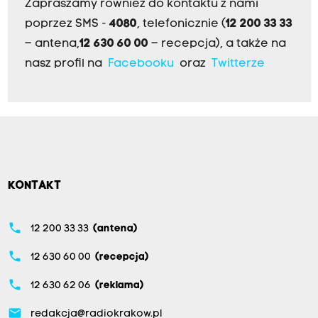
Zapraszamy również do kontaktu z nami
poprzez SMS -
4080
, telefonicznie (
12 200 33 33
– antena,
12 630 60 00
– recepcja), a także na
nasz profil na
Facebooku
oraz
Twitterze
KONTAKT
phone
12 200 33 33
(antena)
phone
12 630 60 00
(recepcja)
phone
12 630 62 06
(reklama)
email
redakcja@radiokrakow.pl