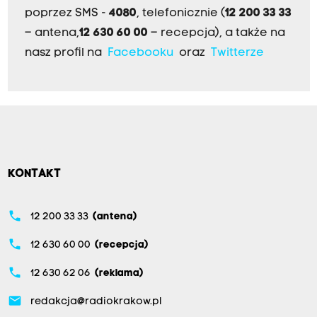
poprzez SMS -
4080
, telefonicznie (
12 200 33 33
– antena,
12 630 60 00
– recepcja), a także na
nasz profil na
Facebooku
oraz
Twitterze
KONTAKT
phone
12 200 33 33
(antena)
phone
12 630 60 00
(recepcja)
phone
12 630 62 06
(reklama)
email
redakcja@radiokrakow.pl