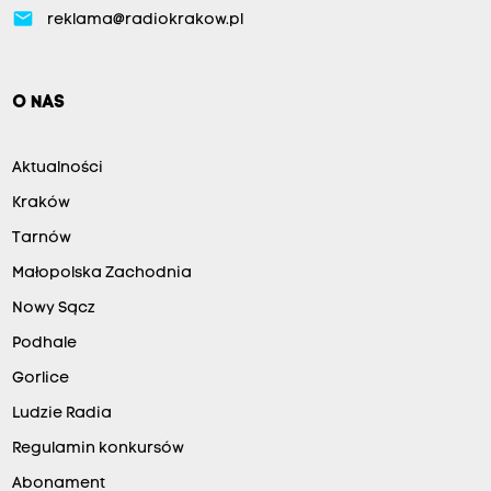
email
reklama@radiokrakow.pl
O NAS
Aktualności
Kraków
Tarnów
Małopolska Zachodnia
Nowy Sącz
Podhale
Gorlice
Ludzie Radia
Regulamin konkursów
Abonament