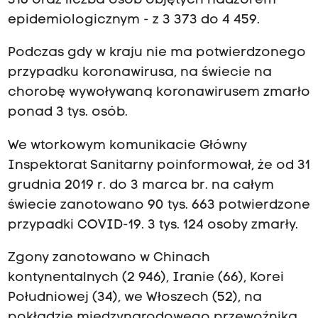
316 oraz liczba osób objętych nadzorem
epidemiologicznym - z 3 373 do 4 459.
Podczas gdy w kraju nie ma potwierdzonego
przypadku koronawirusa, na świecie na
chorobę wywoływaną koronawirusem zmarło
ponad 3 tys. osób.
We wtorkowym komunikacie Główny
Inspektorat Sanitarny poinformował, że od 31
grudnia 2019 r. do 3 marca br. na całym
świecie zanotowano 90 tys. 663 potwierdzone
przypadki COVID-19. 3 tys. 124 osoby zmarły.
Zgony zanotowano w Chinach
kontynentalnych (2 946), Iranie (66), Korei
Południowej (34), we Włoszech (52), na
pokładzie międzynarodowego przewoźnika