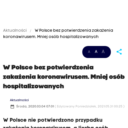
Aktualności
W Polsce bez potwierdzenia zakażenia
koronawirusem. Mniej osób hospitalizowanych
share
A
A
A
W Polsce bez potwierdzenia
zakażenia koronawirusem. Mniej osób
hospitalizowanych
Aktualności
date_range
Środa, 2020.03.04 07:01
( Edytowany Poniedziałek, 2021.05.31 00:25 )
W Polsce nie potwierdzono przypadku