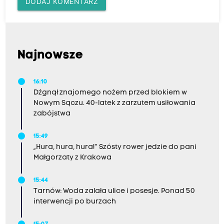
DODAJ KOMENTARZ
Najnowsze
16:10
Dźgnął znajomego nożem przed blokiem w
Nowym Sączu. 40-latek z zarzutem usiłowania
zabójstwa
15:49
„Hura, hura, hura!” Szósty rower jedzie do pani
Małgorzaty z Krakowa
15:44
Tarnów: Woda zalała ulice i posesje. Ponad 50
interwencji po burzach