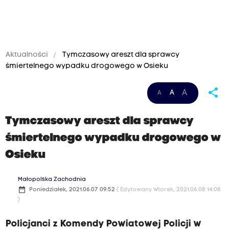
Aktualności
Tymczasowy areszt dla sprawcy
śmiertelnego wypadku drogowego w Osieku
share
A
A
A
Tymczasowy areszt dla sprawcy
śmiertelnego wypadku drogowego w
Osieku
Małopolska Zachodnia
date_range
Poniedziałek, 2021.06.07 09:52
( Edytowany Wtorek, 2021.06.08 14:08
)
Policjanci z Komendy Powiatowej Policji w