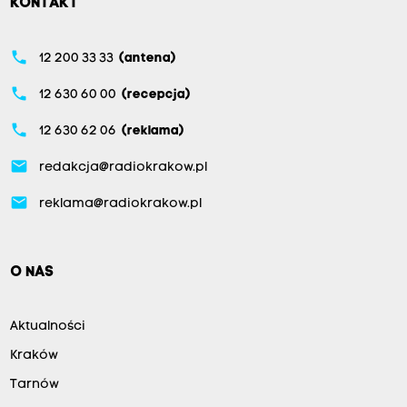
KONTAKT
phone
12 200 33 33
(antena)
phone
12 630 60 00
(recepcja)
phone
12 630 62 06
(reklama)
email
redakcja@radiokrakow.pl
email
reklama@radiokrakow.pl
O NAS
Aktualności
Kraków
Tarnów