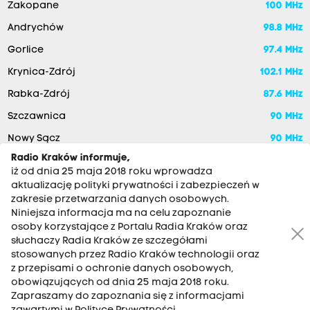
Zakopane
100 MHz
Andrychów
98.8 MHz
Gorlice
97.4 MHz
Krynica-Zdrój
102.1 MHz
Rabka-Zdrój
87.6 MHz
Szczawnica
90 MHz
Nowy Sącz
90 MHz
Radio Kraków informuje,
iż od dnia 25 maja 2018 roku wprowadza
aktualizację polityki prywatności i zabezpieczeń w
zakresie przetwarzania danych osobowych.
Niniejsza informacja ma na celu zapoznanie
osoby korzystające z Portalu Radia Kraków oraz
słuchaczy Radia Kraków ze szczegółami
stosowanych przez Radio Kraków technologii oraz
RADIO KRAKÓW SA. Aleja Juliusza Słowackiego 22, 30-007
z przepisami o ochronie danych osobowych,
Kraków
obowiązujących od dnia 25 maja 2018 roku.
Zapraszamy do zapoznania się z informacjami
Antena: 12 200 33 33