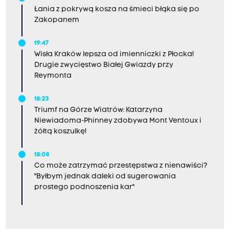
Łania z pokrywą kosza na śmieci błąka się po
Zakopanem
19:47
Wisła Kraków lepsza od imienniczki z Płocka!
Drugie zwycięstwo Białej Gwiazdy przy
Reymonta
18:23
Triumf na Górze Wiatrów: Katarzyna
Niewiadoma-Phinney zdobywa Mont Ventoux i
żółtą koszulkę!
18:08
Co może zatrzymać przestępstwa z nienawiści?
"Byłbym jednak daleki od sugerowania
prostego podnoszenia kar"