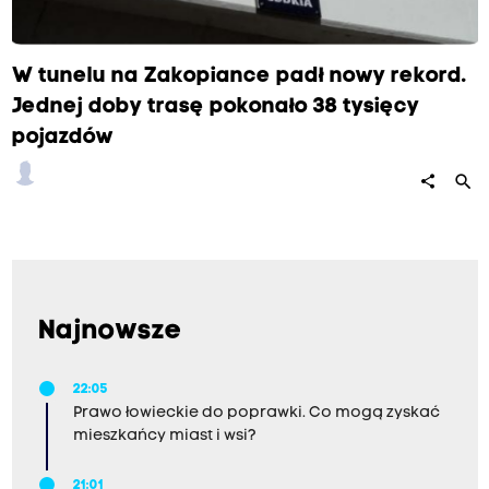
W tunelu na Zakopiance padł nowy rekord.
Jednej doby trasę pokonało 38 tysięcy
pojazdów
search
share
Najnowsze
22:05
Prawo łowieckie do poprawki. Co mogą zyskać
mieszkańcy miast i wsi?
21:01