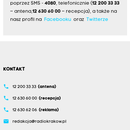
poprzez SMS -
4080
, telefonicznie (
12 200 33 33
– antena,
12 630 60 00
– recepcja), a także na
nasz profil na
Facebooku
oraz
Twitterze
KONTAKT
phone
12 200 33 33
(antena)
phone
12 630 60 00
(recepcja)
phone
12 630 62 06
(reklama)
email
redakcja@radiokrakow.pl