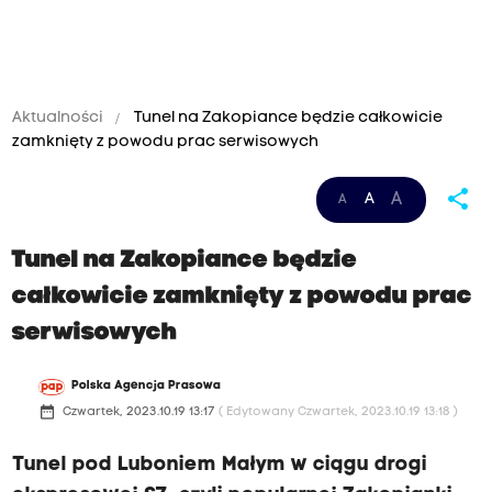
Aktualności
Tunel na Zakopiance będzie całkowicie
zamknięty z powodu prac serwisowych
share
A
A
A
Tunel na Zakopiance będzie
całkowicie zamknięty z powodu prac
serwisowych
Polska Agencja Prasowa
date_range
Czwartek, 2023.10.19 13:17
( Edytowany Czwartek, 2023.10.19 13:18 )
Tunel pod Luboniem Małym w ciągu drogi