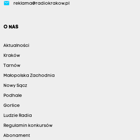
email
reklama@radiokrakow.pl
O NAS
Aktualności
Kraków
Tarnów
Małopolska Zachodnia
Nowy Sącz
Podhale
Gorlice
Ludzie Radia
Regulamin konkursów
Abonament