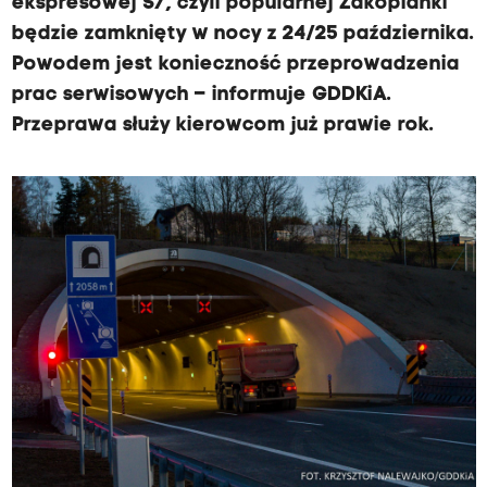
ekspresowej S7, czyli popularnej Zakopianki
będzie zamknięty w nocy z 24/25 października.
Powodem jest konieczność przeprowadzenia
prac serwisowych – informuje GDDKiA.
Przeprawa służy kierowcom już prawie rok.