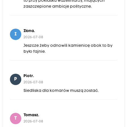
to przy poklasku wazeliniarzy, mających
zaszczepione ambicje polityczne.
Ilona.
I
2026-07-08
Jeszcze żeby odnowili kamienicę obok to by
było fajnie.
Piotr.
P
2026-07-08
Siedliska dla komarów muszą zostać.
Tomasz.
T
2026-07-08