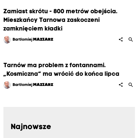
Zamiast skrótu - 800 metrów obejścia.
Mieszkańcy Tarnowa zaskoczeni
zamknięciem kładki
search
share
Bartłomiej
MAZIARZ
Tarnów ma problem z fontannami.
„Kosmiczna” ma wrócić do końca lipca
search
share
Bartłomiej
MAZIARZ
Najnowsze