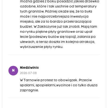
można gdzieś z boku posadzić jakieś drzewko
ozdobne, które i tak uschnie od temperatury
tych granitów. Później okaże się, że to była
może i nie najpotrzebniejsza inwestycja
miejska, ale za to bardzo przekraczająca
budżet. W Zakliczynie już tak zrobili. Mają tam
na rynku piękne płyty granitowe oraz upał
lecie (podeszwy butów się topią), zalania po
ulewach, a teraz doszła im kolejna atrakcja,
wybrzuszenie płyty rynku.
Niedziwinic
N
2026-07-08
W Tarnowie protest to obowiązek. Przeciw
spalarni, spopielarni,wycince i co tylko dusza
zapragnie.