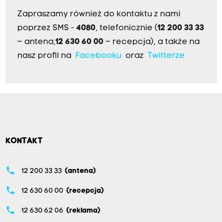
Zapraszamy również do kontaktu z nami
poprzez SMS -
4080
, telefonicznie (
12 200 33 33
– antena,
12 630 60 00
– recepcja), a także na
nasz profil na
Facebooku
oraz
Twitterze
KONTAKT
phone
12 200 33 33
(antena)
phone
12 630 60 00
(recepcja)
phone
12 630 62 06
(reklama)