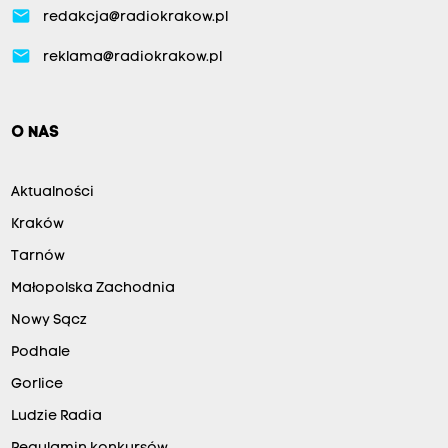
email
redakcja@radiokrakow.pl
email
reklama@radiokrakow.pl
O NAS
Aktualności
Kraków
Tarnów
Małopolska Zachodnia
Nowy Sącz
Podhale
Gorlice
Ludzie Radia