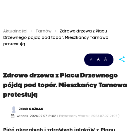
Aktualności
Tarnów
Zdrowe drzewa z Placu
Drzewnego pójdą pod topór. Mieszkańcy Tarnowa
protestują
share
A
A
A
Zdrowe drzewa z Placu Drzewnego
pójdą pod topór. Mieszkańcy Tarnowa
protestują
Jakub
SAJDAK
date_range
Wtorek, 2026.07.07 21:02
( Edytowany Wtorek, 2026.07.07 21:07 )
Pięć okazałych i zdrowych iglaków z Placu