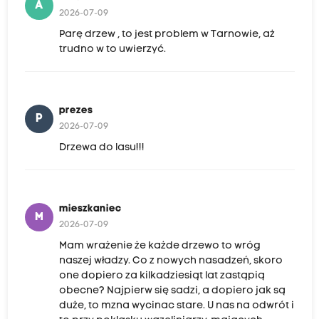
A
2026-07-09
Parę drzew , to jest problem w Tarnowie, aż
trudno w to uwierzyć.
prezes
P
2026-07-09
Drzewa do lasu!!!
mieszkaniec
M
2026-07-09
Mam wrażenie że każde drzewo to wróg
naszej władzy. Co z nowych nasadzeń, skoro
one dopiero za kilkadziesiąt lat zastąpią
obecne? Najpierw się sadzi, a dopiero jak są
duże, to mzna wycinac stare. U nas na odwrót i