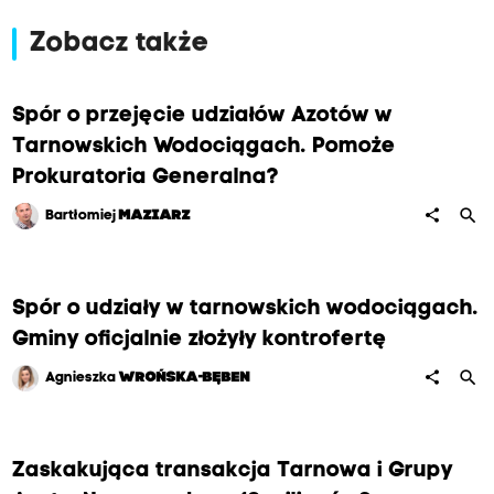
Zobacz także
Spór o przejęcie udziałów Azotów w
Tarnowskich Wodociągach. Pomoże
Prokuratoria Generalna?
search
share
Bartłomiej
MAZIARZ
Spór o udziały w tarnowskich wodociągach.
Gminy oficjalnie złożyły kontrofertę
search
share
Agnieszka
WROŃSKA-BĘBEN
Zaskakująca transakcja Tarnowa i Grupy