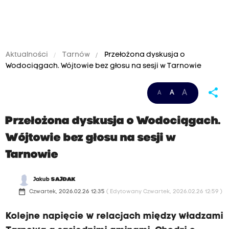
Aktualności
Tarnów
Przełożona dyskusja o
Wodociągach. Wójtowie bez głosu na sesji w Tarnowie
share
A
A
A
Przełożona dyskusja o Wodociągach.
Wójtowie bez głosu na sesji w
Tarnowie
Jakub
SAJDAK
date_range
Czwartek, 2026.02.26 12:35
( Edytowany Czwartek, 2026.02.26 12:59 )
Kolejne napięcie w relacjach między władzami