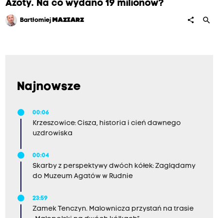
Azoty. Na co wydano 19 milionów?
search
share
Bartłomiej
MAZIARZ
Najnowsze
00:06
Krzeszowice: Cisza, historia i cień dawnego
uzdrowiska
00:04
Skarby z perspektywy dwóch kółek: Zaglądamy
do Muzeum Agatów w Rudnie
23:59
Zamek Tenczyn. Malownicza przystań na trasie