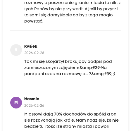
rozmowy o poszerzenie granic miasta to nikt z
tych Panów by nie przyszedł . A jeśli by przyszli
to sami się domyślacie co by z tego mogło
powstać.
Rysiek
R
2026-02-26
Tak mi się skojarzył brakujący podpis pod
zamieszczonym zdjęciem: &amp;#39;Ma
pan/pani czas na rozmowę o... ?&amp;#39; ;)
Masmix
M
2026-02-26
Miastowi dają 70% dochodów do spółki a oni
się rozpychają jak króle. Mam nadzieję, że nie
będzie tu litości ze strony miasta i powoli