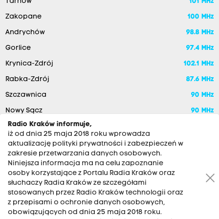
Tarnów
101 MHz
Zakopane
100 MHz
Andrychów
98.8 MHz
Gorlice
97.4 MHz
Krynica-Zdrój
102.1 MHz
Rabka-Zdrój
87.6 MHz
Szczawnica
90 MHz
Nowy Sącz
90 MHz
Radio Kraków informuje,
iż od dnia 25 maja 2018 roku wprowadza
aktualizację polityki prywatności i zabezpieczeń w
zakresie przetwarzania danych osobowych.
Niniejsza informacja ma na celu zapoznanie
osoby korzystające z Portalu Radia Kraków oraz
słuchaczy Radia Kraków ze szczegółami
stosowanych przez Radio Kraków technologii oraz
RADIO KRAKÓW SA. Aleja Juliusza Słowackiego 22, 30-007
z przepisami o ochronie danych osobowych,
Kraków
obowiązujących od dnia 25 maja 2018 roku.