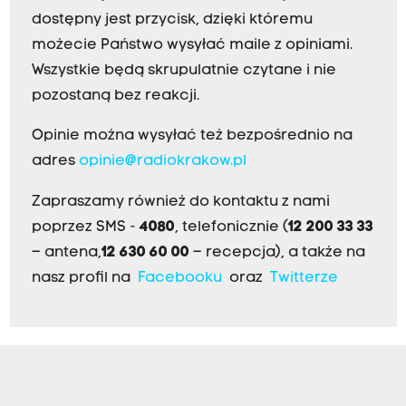
dostępny jest przycisk, dzięki któremu
możecie Państwo wysyłać maile z opiniami.
Wszystkie będą skrupulatnie czytane i nie
pozostaną bez reakcji.
Opinie można wysyłać też bezpośrednio na
adres
opinie@radiokrakow.pl
Zapraszamy również do kontaktu z nami
poprzez SMS -
4080
, telefonicznie (
12 200 33 33
– antena,
12 630 60 00
– recepcja), a także na
nasz profil na
Facebooku
oraz
Twitterze