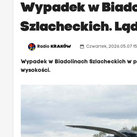
Wypadek w Biado
Szlacheckich. Lą
date_range
Radio
KRAKÓW
Czwartek, 2026.05.07 1
Wypadek w Biadolinach Szlacheckich w p
wysokości.