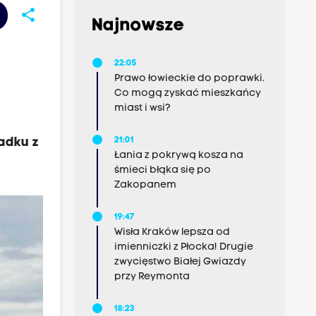
share
Najnowsze
22:05
Prawo łowieckie do poprawki.
Co mogą zyskać mieszkańcy
miast i wsi?
adku z
21:01
Łania z pokrywą kosza na
śmieci błąka się po
Zakopanem
19:47
Wisła Kraków lepsza od
imienniczki z Płocka! Drugie
zwycięstwo Białej Gwiazdy
przy Reymonta
18:23