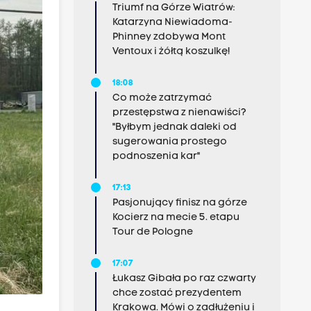
Triumf na Górze Wiatrów:
Katarzyna Niewiadoma-
Phinney zdobywa Mont
Ventoux i żółtą koszulkę!
18:08
Co może zatrzymać
przestępstwa z nienawiści?
"Byłbym jednak daleki od
sugerowania prostego
podnoszenia kar"
17:13
Pasjonujący finisz na górze
Kocierz na mecie 5. etapu
Tour de Pologne
17:07
Łukasz Gibała po raz czwarty
chce zostać prezydentem
Krakowa. Mówi o zadłużeniu i