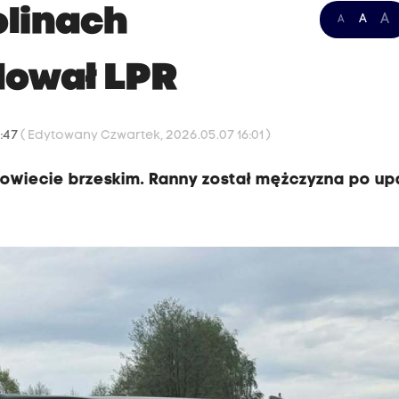
linach
A
A
A
dował LPR
5:47
( Edytowany Czwartek, 2026.05.07 16:01 )
owiecie brzeskim. Ranny został mężczyzna po up