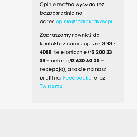
Opinie można wysyłać też
bezpośrednio na
adres
opinie@radiokrakow.pl
Zapraszamy również do
kontaktu z nami poprzez SMS -
4080
, telefonicznie (
12 200 33
33
– antena,
12 630 60 00
–
recepcja), a także na nasz
profil na
Facebooku
oraz
Twitterze