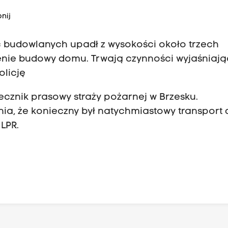
nij
c budowlanych upadł z wysokości około trzech
enie budowy domu. Trwają czynności wyjaśniaj
licję
ecznik prasowy straży pożarnej w Brzesku.
ia, że konieczny był natychmiastowy transport 
LPR.