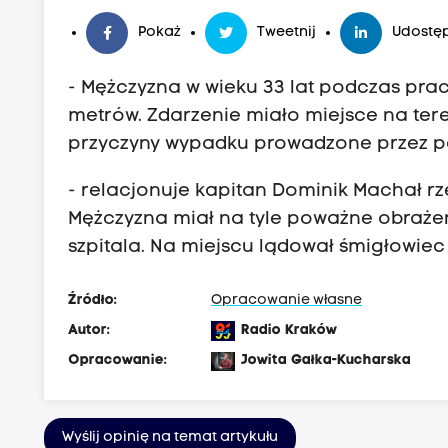
Pokaż
Tweetnij
Udostęp
- Mężczyzna w wieku 33 lat podczas pra
metrów. Zdarzenie miało miejsce na ter
przyczyny wypadku prowadzone przez po
- relacjonuje
kapitan Dominik Machał
rz
Mężczyzna miał na tyle poważne obrażen
szpitala. Na miejscu lądował śmigłowiec 
Źródło:
Opracowanie własne
Autor:
Radio Kraków
Opracowanie:
Jowita Gałka-Kucharska
Wyślij opinię na temat artykułu