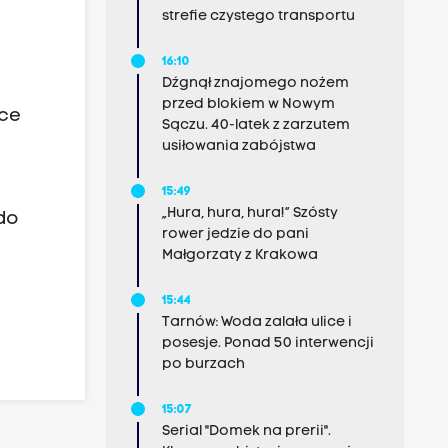
strefie czystego transportu
16:10
Dźgnął znajomego nożem
przed blokiem w Nowym
ące
Sączu. 40-latek z zarzutem
usiłowania zabójstwa
15:49
„Hura, hura, hura!” Szósty
do
rower jedzie do pani
Małgorzaty z Krakowa
15:44
Tarnów: Woda zalała ulice i
posesje. Ponad 50 interwencji
po burzach
15:07
Serial "Domek na prerii".