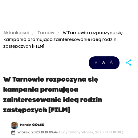
Aktualności
Tarnów
W Tarnowie rozpoczyna się
kampania promująca zainteresowanie ideą rodzin
zastępczych [FILM]
share
A
A
A
W Tarnowie rozpoczyna się
kampania promująca
zainteresowanie ideą rodzin
zastępczych [FILM]
Marcin
GOLEC
date_range
Wtorek, 2023.10.10 09:46
( Edytowany Wtorek, 2023.10.10 10:00 )