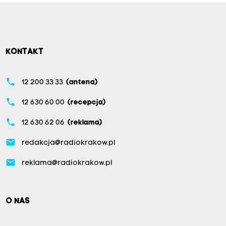
KONTAKT
phone
12 200 33 33
(antena)
phone
12 630 60 00
(recepcja)
phone
12 630 62 06
(reklama)
email
redakcja@radiokrakow.pl
email
reklama@radiokrakow.pl
O NAS