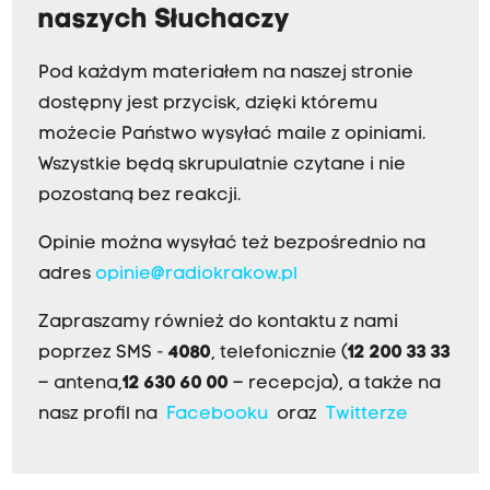
naszych Słuchaczy
Pod każdym materiałem na naszej stronie
dostępny jest przycisk, dzięki któremu
możecie Państwo wysyłać maile z opiniami.
Wszystkie będą skrupulatnie czytane i nie
pozostaną bez reakcji.
Opinie można wysyłać też bezpośrednio na
adres
opinie@radiokrakow.pl
Zapraszamy również do kontaktu z nami
poprzez SMS -
4080
, telefonicznie (
12 200 33 33
– antena,
12 630 60 00
– recepcja), a także na
nasz profil na
Facebooku
oraz
Twitterze