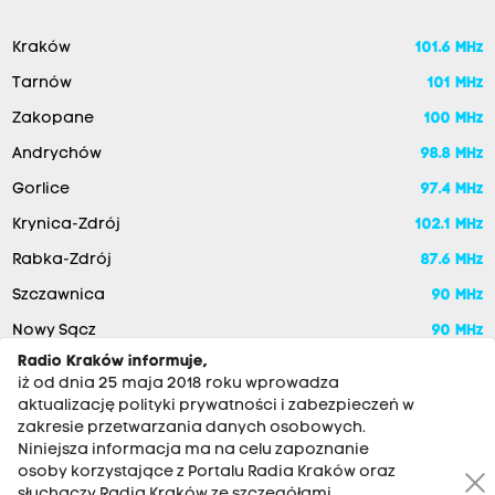
Kraków
101.6 MHz
Tarnów
101 MHz
Zakopane
100 MHz
Andrychów
98.8 MHz
Gorlice
97.4 MHz
Krynica-Zdrój
102.1 MHz
Rabka-Zdrój
87.6 MHz
Szczawnica
90 MHz
Nowy Sącz
90 MHz
Radio Kraków informuje,
iż od dnia 25 maja 2018 roku wprowadza
aktualizację polityki prywatności i zabezpieczeń w
zakresie przetwarzania danych osobowych.
Niniejsza informacja ma na celu zapoznanie
osoby korzystające z Portalu Radia Kraków oraz
słuchaczy Radia Kraków ze szczegółami