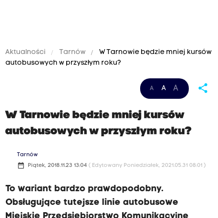
Aktualności
Tarnów
W Tarnowie będzie mniej kursów
autobusowych w przyszłym roku?
share
A
A
A
W Tarnowie będzie mniej kursów
autobusowych w przyszłym roku?
Tarnów
date_range
Piątek, 2018.11.23 13:04
( Edytowany Poniedziałek, 2021.05.31 08:01 )
To wariant bardzo prawdopodobny.
Obsługujące tutejsze linie autobusowe
Miejskie Przedsiębiorstwo Komunikacyjne