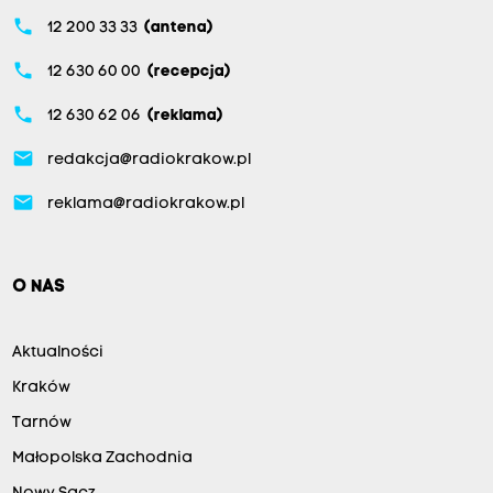
phone
12 200 33 33
(antena)
phone
12 630 60 00
(recepcja)
phone
12 630 62 06
(reklama)
email
redakcja@radiokrakow.pl
email
reklama@radiokrakow.pl
O NAS
Aktualności
Kraków
Tarnów
Małopolska Zachodnia