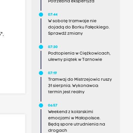
Potrzebna ekspertyza
07:44
W sobotę tramwaje nie
dojadą do Borku Fałęckiego.
Sprawdź zmiany
".
07:30
Podtopienia w Ciężkowicach,
ulewny piątek w Tarnowie
07:19
Tramwaj do Mistrzejowic ruszy
31 sierpnia. Wykonawca:
termin jest realny
06:57
Weekend z kolarskimi
emocjami w Małopolsce.
Będą spore utrudnienia na
drogach