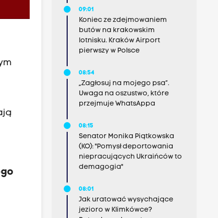
09:01
Koniec ze zdejmowaniem
butów na krakowskim
lotnisku. Kraków Airport
pierwszy w Polsce
rym
08:54
ł
„Zagłosuj na mojego psa”.
Uwaga na oszustwo, które
przejmuje WhatsAppa
ają
08:15
Senator Monika Piątkowska
(KO): "Pomysł deportowania
niepracujących Ukraińców to
demagogia"
ego
08:01
Jak uratować wysychające
jezioro w Klimkówce?