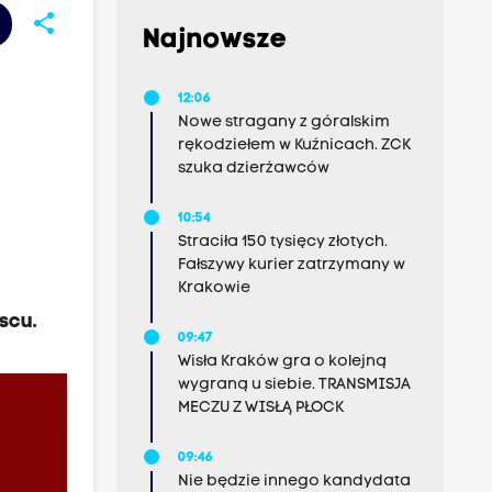
share
Najnowsze
12:06
Nowe stragany z góralskim
rękodziełem w Kuźnicach. ZCK
szuka dzierżawców
10:54
Straciła 150 tysięcy złotych.
Fałszywy kurier zatrzymany w
Krakowie
scu.
09:47
Wisła Kraków gra o kolejną
wygraną u siebie. TRANSMISJA
MECZU Z WISŁĄ PŁOCK
09:46
Nie będzie innego kandydata