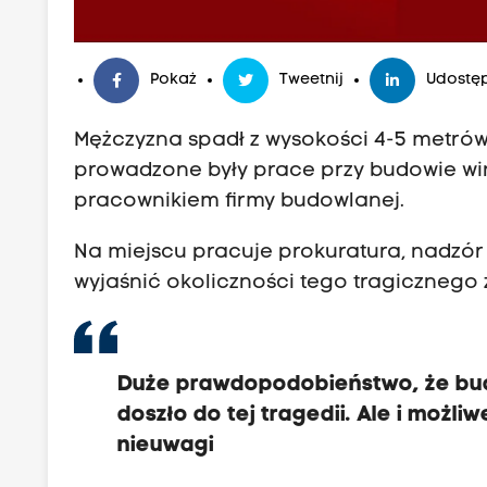
w
t
o
Pokaż
Tweetnij
Udostęp
r
e
Mężczyzna spadł z wysokości 4-5 metrów
k
prowadzone były prace przy budowie wi
w
pracownikiem firmy budowlanej.
p
a
Na miejscu pracuje prokuratura, nadzó
d
wyjaśnić okoliczności tego tragicznego 
ł
d
o
Duże prawdopodobieństwo, że budy
s
doszło do tej tragedii. Ale i moż
z
nieuwagi
y