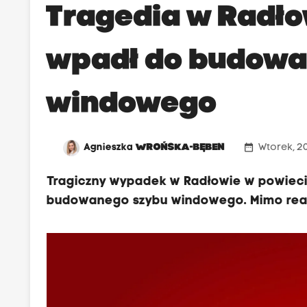
N
Tragedia w Radłow
a
m
wpadł do budowa
i
e
windowego
j
s
c
date_range
Agnieszka
WROŃSKA-BĘBEN
Wtorek, 20
u
z
Tragiczny wypadek w Radłowie w powieci
g
budowanego szybu windowego. Mimo reanim
i
n
ą
ł
m