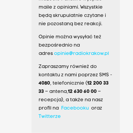
maile z opiniami. Wszystkie
będą skrupulatnie czytane i
nie pozostaną bez reakcji.
Opinie można wysyłać też
bezpośrednio na
adres
opinie@radiokrakow.pl
Zapraszamy również do
kontaktu z nami poprzez SMS -
4080
, telefonicznie (
12 200 33
33
– antena,
12 630 60 00
–
recepcja), a także na nasz
profil na
Facebooku
oraz
Twitterze