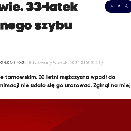
ie. 33-latek
A
A
A
nego szybu
24.01.16 10:21
( Edytowany Wtorek, 2024.01.16 10:24 )
e tarnowskim. 33-letni mężczyzna wpadł do
acji nie udało się go uratować. Zginął na miej