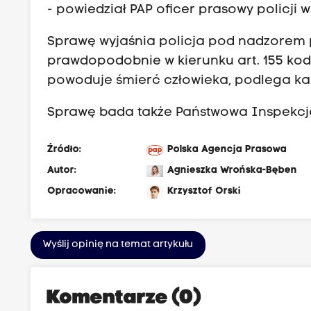
b
- powiedział PAP oficer prasowy policji 
u
w
Sprawę wyjaśnia policja pod nadzorem
i
prawdopodobnie w kierunku art. 155 kode
n
powoduje śmierć człowieka, podlega kar
d
Sprawę bada także Państwowa Inspekcja
o
w
Źródło:
Polska Agencja Prasowa
e
Autor:
Agnieszka Wrońska-Bęben
g
Opracowanie:
Krzysztof Orski
o
p
o
Wyślij opinię na temat artykułu
d
c
z
Komentarze (0)