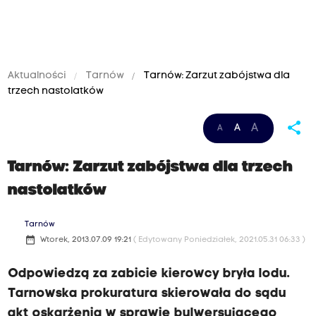
Aktualności
Tarnów
Tarnów: Zarzut zabójstwa dla
trzech nastolatków
share
A
A
A
Tarnów: Zarzut zabójstwa dla trzech
nastolatków
Tarnów
date_range
Wtorek, 2013.07.09 19:21
( Edytowany Poniedziałek, 2021.05.31 06:33 )
Odpowiedzą za zabicie kierowcy bryła lodu.
Tarnowska prokuratura skierowała do sądu
akt oskarżenia w sprawie bulwersującego