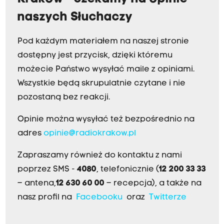
naszych Słuchaczy
Pod każdym materiałem na naszej stronie
dostępny jest przycisk, dzięki któremu
możecie Państwo wysyłać maile z opiniami.
Wszystkie będą skrupulatnie czytane i nie
pozostaną bez reakcji.
Opinie można wysyłać też bezpośrednio na
adres
opinie@radiokrakow.pl
Zapraszamy również do kontaktu z nami
poprzez SMS -
4080
, telefonicznie (
12 200 33 33
– antena,
12 630 60 00
– recepcja), a także na
nasz profil na
Facebooku
oraz
Twitterze