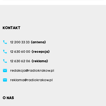
KONTAKT
phone
12 200 33 33
(antena)
phone
12 630 60 00
(recepcja)
phone
12 630 62 06
(reklama)
email
redakcja@radiokrakow.pl
email
reklama@radiokrakow.pl
O NAS