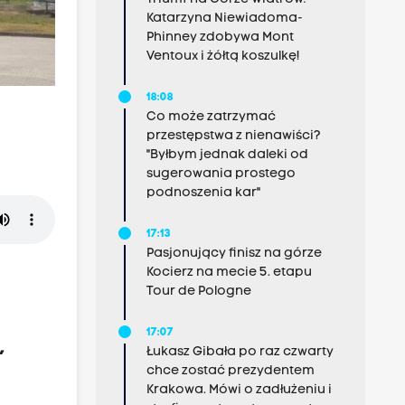
Katarzyna Niewiadoma-
Phinney zdobywa Mont
Ventoux i żółtą koszulkę!
18:08
Co może zatrzymać
przestępstwa z nienawiści?
"Byłbym jednak daleki od
sugerowania prostego
podnoszenia kar"
17:13
Pasjonujący finisz na górze
Kocierz na mecie 5. etapu
Tour de Pologne
17:07
,
Łukasz Gibała po raz czwarty
chce zostać prezydentem
y
Krakowa. Mówi o zadłużeniu i