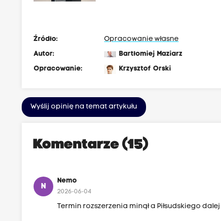
Źródło:
Opracowanie własne
Autor:
Bartłomiej Maziarz
Opracowanie:
Krzysztof Orski
Wyślij opinię na temat artykułu
Komentarze (15)
Nemo
N
2026-06-04
Termin rozszerzenia minął a Piłsudskiego dalej n