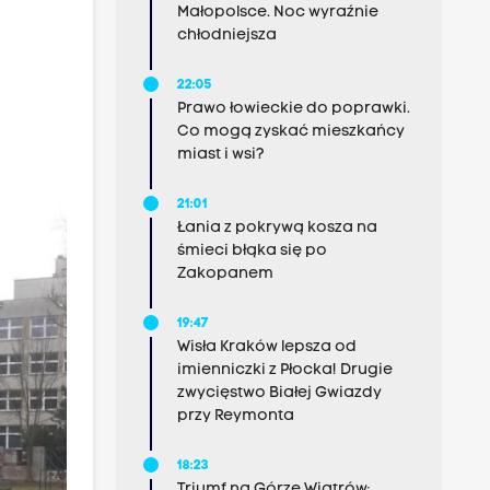
Małopolsce. Noc wyraźnie
chłodniejsza
22:05
Prawo łowieckie do poprawki.
Co mogą zyskać mieszkańcy
miast i wsi?
21:01
Łania z pokrywą kosza na
śmieci błąka się po
Zakopanem
19:47
Wisła Kraków lepsza od
imienniczki z Płocka! Drugie
zwycięstwo Białej Gwiazdy
przy Reymonta
18:23
Triumf na Górze Wiatrów: