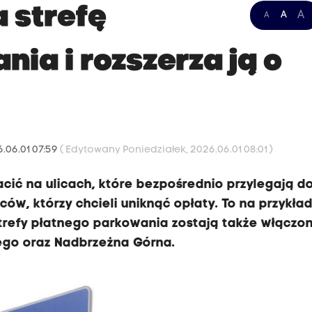
 strefę
A
A
A
ia i rozszerza ją o
6.06.01 07:59
( Edytowany Poniedziałek, 2026.06.01 08:01 )
cić na ulicach, które bezpośrednio przylegają d
ców, którzy chcieli uniknąć opłaty. To na przykład
trefy płatnego parkowania zostają także włączo
kiego oraz Nadbrzeżna Górna.