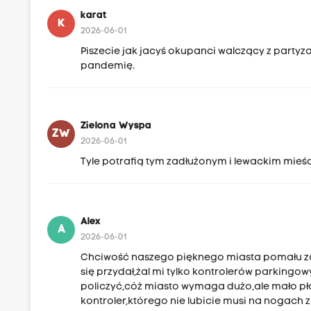
karat
K
2026-06-01
Piszecie jak jacyś okupanci walczący z partyz
pandemię.
Zielona Wyspa
ZW
2026-06-01
Tyle potrafią tym zadłużonym i lewackim mieśc
Alex
A
2026-06-01
Chciwość naszego pięknego miasta pomału zac
się przydał,żal mi tylko kontrolerów parkingo
policzyć,cóż miasto wymaga dużo,ale mało płaci
kontroler,którego nie lubicie musi na nogach 