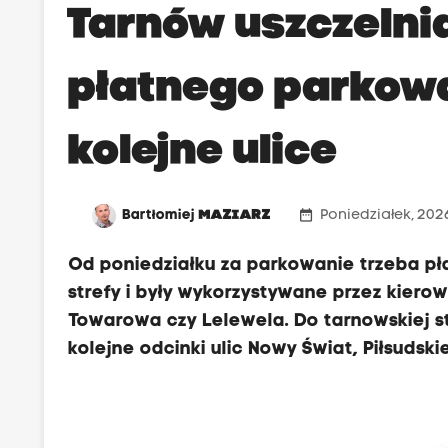
Tarnów uszczelnia
płatnego parkowan
kolejne ulice
date_range
Bartłomiej
MAZIARZ
Poniedziałek, 202
Od poniedziałku za parkowanie trzeba pła
strefy i były wykorzystywane przez kierow
Towarowa czy Lelewela. Do tarnowskiej s
kolejne odcinki ulic Nowy Świat, Piłsuds