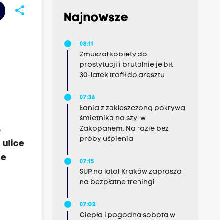
share
Najnowsze
08:11
Zmuszał kobiety do
prostytucji i brutalnie je bił.
30-latek trafił do aresztu
07:36
Łania z zakleszczoną pokrywą
śmietnika na szyi w
Zakopanem. Na razie bez
o
próby uśpienia
 ulice
ne
07:15
SUP na lato! Kraków zaprasza
na bezpłatne treningi
07:02
Ciepła i pogodna sobota w