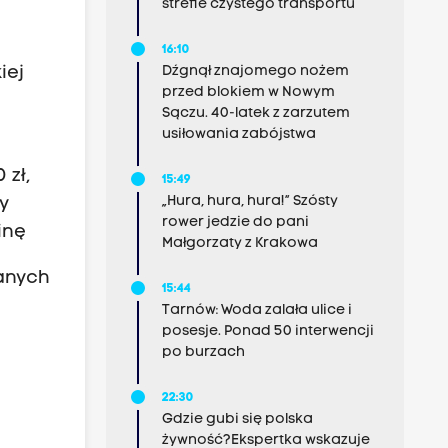
strefie czystego transportu
16:10
Dźgnął znajomego nożem
iej
przed blokiem w Nowym
Sączu. 40-latek z zarzutem
usiłowania zabójstwa
 zł,
15:49
„Hura, hura, hura!” Szósty
ty
rower jedzie do pani
zinę
Małgorzaty z Krakowa
anych
15:44
Tarnów: Woda zalała ulice i
posesje. Ponad 50 interwencji
po burzach
22:30
Gdzie gubi się polska
żywność?Ekspertka wskazuje