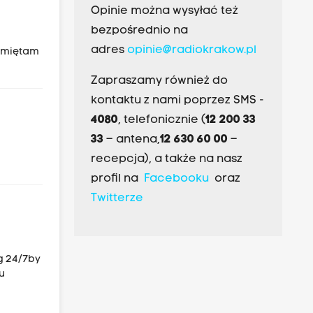
Opinie można wysyłać też
bezpośrednio na
adres
opinie@radiokrakow.pl
Pamiętam
Zapraszamy również do
kontaktu z nami poprzez SMS -
4080
, telefonicznie (
12 200 33
33
– antena,
12 630 60 00
–
recepcja), a także na nasz
profil na
Facebooku
oraz
Twitterze
g 24/7by
u