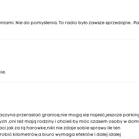
antami. Nie do pomyślenia. To radio było zawsze sprzedajne . 
ie.
zyna przerastać granicę,nie mogą się najeść,jeszcze parkin
wych ,oni też mają rodziny i chcieli by móc czasem osoby w dom
 jak za tą harowke,nikt nie zdaje sobie sprawy ile ten
zrobić kilometrów,a biuro wymaga efektów i dalej idalej