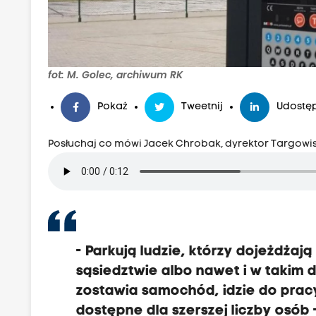
fot: M. Golec, archiwum RK
Pokaż
Tweetnij
Udostęp
Posłuchaj co mówi Jacek Chrobak, dyrektor Targowis
-
Parkują ludzie, którzy dojeżdżaj
sąsiedztwie
albo nawet i w takim 
zostawia samochód, idzie do prac
dostępne dla szerszej liczby osób