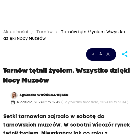
Aktualności
Tarnów
Tarnów tętnił życiem. Wszystko
dzięki Nocy Muzeów
share
A
A
A
Tarnów tętnił życiem. Wszystko dzięki
Nocy Muzeów
Agnieszka
WROŃSKA-BĘBEN
date_range
Niedziela, 2024.05.19 12:42
( Edytowany Niedziela, 2024.05.19 13:34 )
Setki tarnowian zajrzało w sobotę do
tarnowskich muzeów. W sobotni wieczór rynek
tętnił życiem. Mieszkańcy jak co roku z