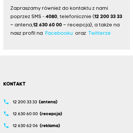
Zapraszamy również do kontaktu z nami
poprzez SMS -
4080
, telefonicznie (
12 200 33 33
– antena,
12 630 60 00
– recepcja), a także na
nasz profil na
Facebooku
oraz
Twitterze
KONTAKT
phone
12 200 33 33
(antena)
phone
12 630 60 00
(recepcja)
phone
12 630 62 06
(reklama)