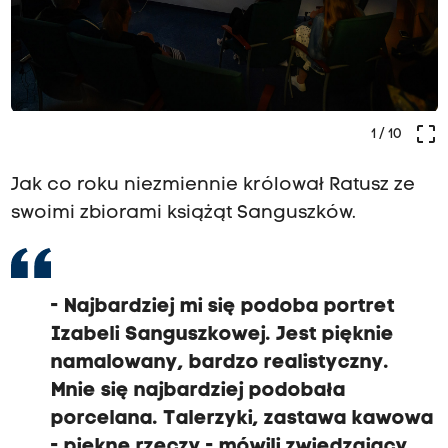
crop_free
1
/ 10
Jak co roku niezmiennie królował Ratusz ze
swoimi zbiorami książąt Sanguszków.
- Najbardziej mi się podoba portret
Izabeli Sanguszkowej. Jest pięknie
namalowany, bardzo realistyczny.
Mnie się najbardziej podobała
porcelana. Talerzyki, zastawa kawowa
- piękne rzeczy - mówili zwiedzający.