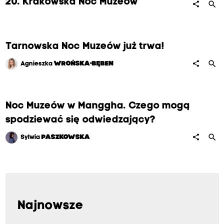
20. Krakowska Noc Muzeów
search
share
Tarnowska Noc Muzeów już trwa!
search
share
Agnieszka
WROŃSKA-BĘBEN
Noc Muzeów w Manggha. Czego mogą
spodziewać się odwiedzający?
search
share
Sylwia
PASZKOWSKA
Najnowsze