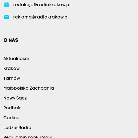
email
redakcja@radiokrakow.pl
email
reklama@radiokrakow.pl
O NAS
Aktualności
Kraków
Tarnów
Małopolska Zachodnia
Nowy Sącz
Podhale
Gorlice
Ludzie Radia
Regulamin konkursów