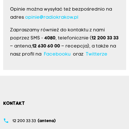
Opinie można wysyłać też bezpośrednio na
adres
opinie@radiokrakow.pl
Zapraszamy również do kontaktu z nami
poprzez SMS -
4080
, telefonicznie (
12 200 33 33
– antena,
12 630 60 00
– recepcja), a także na
nasz profil na
Facebooku
oraz
Twitterze
KONTAKT
phone
12 200 33 33
(antena)