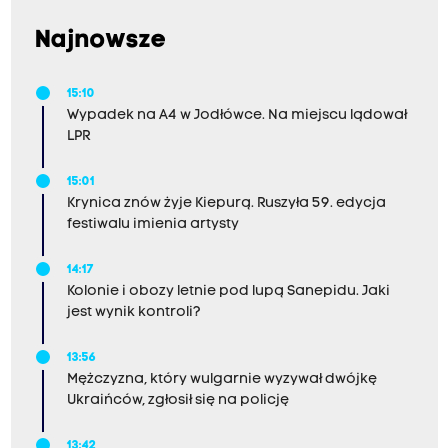
Najnowsze
15:10
Wypadek na A4 w Jodłówce. Na miejscu lądował
LPR
15:01
Krynica znów żyje Kiepurą. Ruszyła 59. edycja
festiwalu imienia artysty
14:17
Kolonie i obozy letnie pod lupą Sanepidu. Jaki
jest wynik kontroli?
13:56
Mężczyzna, który wulgarnie wyzywał dwójkę
Ukraińców, zgłosił się na policję
13:42