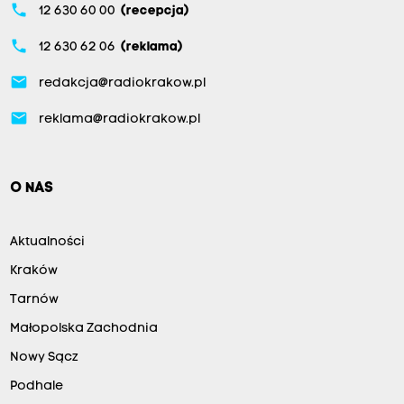
phone
12 630 60 00
(recepcja)
phone
12 630 62 06
(reklama)
email
redakcja@radiokrakow.pl
email
reklama@radiokrakow.pl
O NAS
Aktualności
Kraków
Tarnów
Małopolska Zachodnia
Nowy Sącz
Podhale