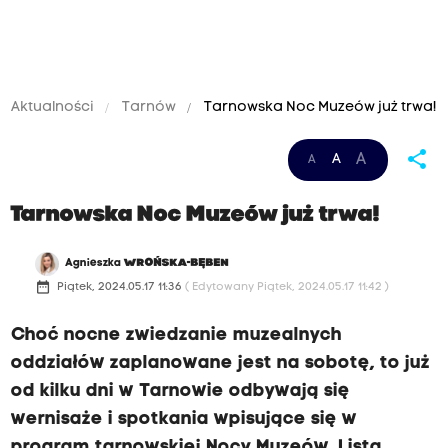
Aktualności
Tarnów
Tarnowska Noc Muzeów już trwa!
share
A
A
A
Tarnowska Noc Muzeów już trwa!
Agnieszka
WROŃSKA-BĘBEN
date_range
Piątek, 2024.05.17 11:36
( Edytowany Piątek, 2024.05.17 11:42 )
Choć nocne zwiedzanie muzealnych
oddziałów zaplanowane jest na sobotę, to już
od kilku dni w Tarnowie odbywają się
wernisaże i spotkania wpisujące się w
program tarnowskiej Nocy Muzeów. Lista