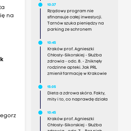
10:37
ta
Rządowy program nie
ię na
sfinansuje całej inwestycji.
Tarnów szuka pieniędzy na
parking ze schronem
10:45
Kraków prof. Agnieszki
Chłosty-Sikorskiej - Służba
ak
zdrowia - odc. 8. - Zniknęły
rodzinne apteki. Jak PRL
zmienił farmację w Krakowie
15:05
Dieta a zdrowa skóra. Fakty,
mity i to, co naprawdę działa
10:45
zegorz
Kraków prof. Agnieszki
Chłosty-Sikorskiej - Służba