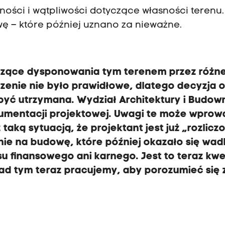
ności i wątpliwości dotyczące własności terenu.
 – które później uznano za nieważne.
czące dysponowania tym terenem przez różn
czenie nie było prawidłowe, dlatego decyzja 
yć utrzymana. Wydział Architektury i Budow
kumentacji projektowej. Uwagi te może wprow
 taką sytuacją, że projektant jest już „rozlicz
ie na budowę, które później okazało się wad
u finansowego ani karnego. Jest to teraz kwe
 nad tym teraz pracujemy, aby porozumieć się 