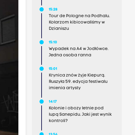
15:28
Tour de Pologne na Podhalu.
Kolarzom kibicowaliśmy w
Dzianiszu
15:10
Wypadek na A4 w Jodłówce.
Jedna osoba ranna
15:01
Krynica znów żyje Kiepurą.
Ruszyła 59. edycja festiwalu
imienia artysty
14:17
Kolonie i obozy letnie pod
lupą Sanepidu. Jaki jest wynik
kontroli?
13:56