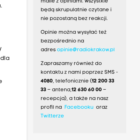
maile z opiniami. Wszystkie
.
będą skrupulatnie czytane i
nie pozostaną bez reakcji.
Opinie można wysyłać też
bezpośrednio na
W
adres
opinie@radiokrakow.pl
 dla
Zapraszamy również do
kontaktu z nami poprzez SMS -
e
4080
, telefonicznie (
12 200 33
33
– antena,
12 630 60 00
–
recepcja), a także na nasz
profil na
Facebooku
oraz
Twitterze