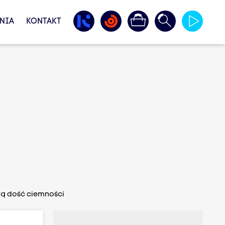
NIA
KONTAKT
ają dość ciemności