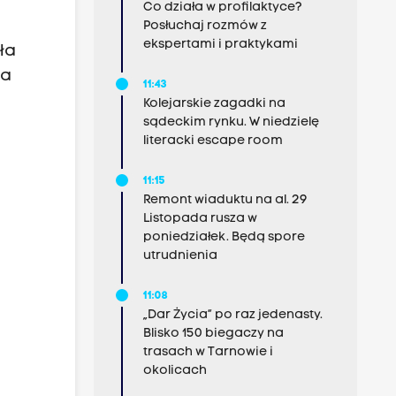
Co działa w profilaktyce?
Posłuchaj rozmów z
ekspertami i praktykami
ła
ia
11:43
Kolejarskie zagadki na
sądeckim rynku. W niedzielę
literacki escape room
11:15
Remont wiaduktu na al. 29
Listopada rusza w
poniedziałek. Będą spore
k
utrudnienia
11:08
„Dar Życia” po raz jedenasty.
Blisko 150 biegaczy na
trasach w Tarnowie i
okolicach