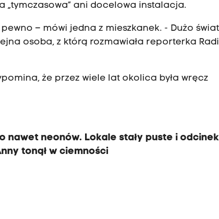
na „tymczasowa” ani docelowa instalacja.
a pewno – mówi jedna z mieszkanek. - Dużo świat
olejna osoba, z którą rozmawiała reporterka Rad
pomina, że przez wiele lat okolica była wręcz
ło nawet neonów. Lokale stały puste i odcine
nny tonął w ciemności