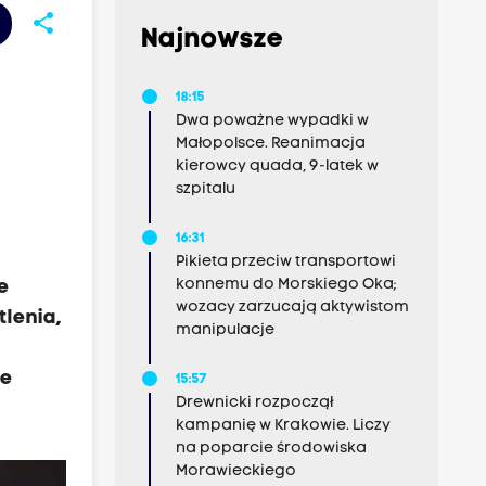
share
Najnowsze
18:15
Dwa poważne wypadki w
Małopolsce. Reanimacja
kierowcy quada, 9-latek w
szpitalu
16:31
Pikieta przeciw transportowi
konnemu do Morskiego Oka;
e
wozacy zarzucają aktywistom
lenia,
manipulacje
ne
15:57
Drewnicki rozpoczął
kampanię w Krakowie. Liczy
na poparcie środowiska
Morawieckiego