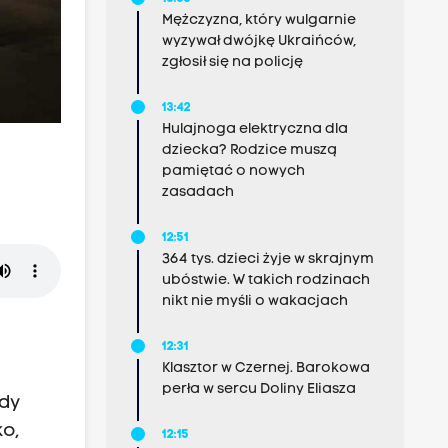
Mężczyzna, który wulgarnie
wyzywał dwójkę Ukraińców,
zgłosił się na policję
13:42
Hulajnoga elektryczna dla
dziecka? Rodzice muszą
pamiętać o nowych
zasadach
12:51
364 tys. dzieci żyje w skrajnym
ubóstwie. W takich rodzinach
nikt nie myśli o wakacjach
12:31
Klasztor w Czernej. Barokowa
perła w sercu Doliny Eliasza
gdy
o,
12:15