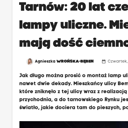
Tarnów: 20 lat cz
lampy uliczne. M
mają dość ciemn
date_range
Agnieszka
WROŃSKA-BĘBEN
Czwartek, 
Jak długo można prosić o montaż lamp ul
nawet dwie dekady. Mieszkańcy ulicy Bem
które zniknęło z tej ulicy wraz z realizacj
przychodnia, a do tarnowskiego Rynku je
światło, jakie dociera tam do pieszych, p