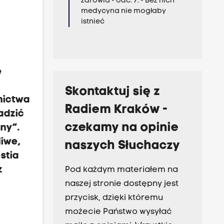
zdrowia - odc. 7. - Bez nich
medycyna nie mogłaby
istnieć
e
o
Skontaktuj się z
nictwa
Radiem Kraków -
adzić
czekamy na opinie
ony”.
liwe,
naszych Słuchaczy
stia
z
Pod każdym materiałem na
naszej stronie dostępny jest
przycisk, dzięki któremu
możecie Państwo wysyłać