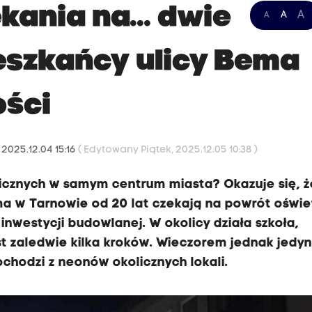
ekania na… dwie
A
A
A
ieszkańcy ulicy Bema
ości
2025.12.04 15:16
( Edytowany Piątek, 2025.12.05 10:38 )
icznych w samym centrum miasta? Okazuje się, ż
a w Tarnowie od 20 lat czekają na powrót oświet
ą inwestycji budowlanej. W okolicy działa szkoła,
st zaledwie kilka kroków. Wieczorem jednak jedy
ochodzi z neonów okolicznych lokali.