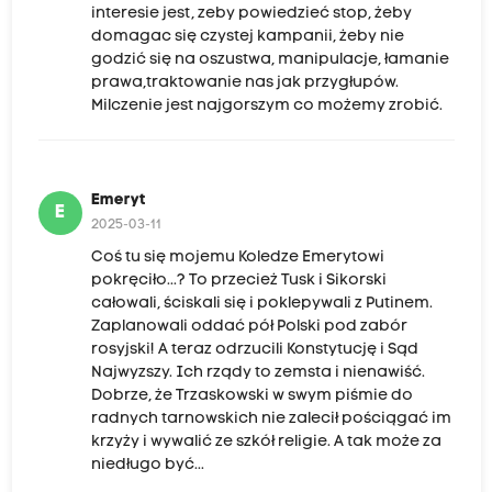
interesie jest, zeby powiedzieć stop, żeby
domagac się czystej kampanii, żeby nie
godzić się na oszustwa, manipulacje, łamanie
prawa,traktowanie nas jak przygłupów.
Milczenie jest najgorszym co możemy zrobić.
Emeryt
E
2025-03-11
Coś tu się mojemu Koledze Emerytowi
pokręciło...? To przecież Tusk i Sikorski
całowali, ściskali się i poklepywali z Putinem.
Zaplanowali oddać pół Polski pod zabór
rosyjski! A teraz odrzucili Konstytucję i Sąd
Najwyzszy. Ich rządy to zemsta i nienawiść.
Dobrze, że Trzaskowski w swym piśmie do
radnych tarnowskich nie zalecił pościągać im
krzyży i wywalić ze szkół religie. A tak może za
niedługo być...