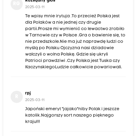
Rozsądny glos
RG
2025-03-11
Te wpisy mnie irytuja .To przecież Polska jest
dla Polaków a nie jednej czy drugie
partii.Prosze mi wymienić co lewactwo zrobiło
w Tarnowie czy w Polsce .Gra o bawienie się, to
nie przedszkole.Nie ma już naprawdę ludzi co
myślą po Polsku Ojczyzna nasi dziadowie
walczyli o wolna Polskę. Gdzie się ukryli
Patrioci prawdziwi .Czy Polska jest Tuska czy
KaczynskiegoLudzie całkowicie powariowali.
rpj
R
2025-03-11
Japoński emeryt "jajako"niby Polak i jeszcze
katolik.Najgorszy sort naszego pięknego
kraju!!!