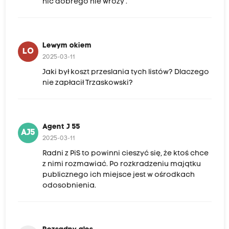
nic dobrego nie wróży .
Lewym okiem
LO
2025-03-11
Jaki był koszt przeslania tych listów? Dlaczego
nie zapłacił Trzaskowski?
Agent J 55
AJ5
2025-03-11
Radni z PiS to powinni cieszyć się, że ktoś chce
z nimi rozmawiać. Po rozkradzeniu majątku
publicznego ich miejsce jest w ośrodkach
odosobnienia.