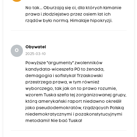
No tak... Oburzają się ci, dla których łamanie
prawa i złodziejstwo przez osiem lat ich
rządów było normą. Himalaje hipokryzji.
Obywatel
O
2025-03-10
Powyższe "argumenty" zwolenników
kandydata-wiceszefa PO to żenada,
demagogia i sofistyka! Trzaskowski
przestrzega prawa, w tym również
wyborczego, tak jak on to prawo rozumie,
wzorem Tuska szefa tej zorganizowanej grupy,
którą amerykański raport niedawno określił
jako pseudodemokratów, rządzących Polską
niedemokratycznymi i pozakonstytucyjnymi
metodami! Nie bać Tuska!