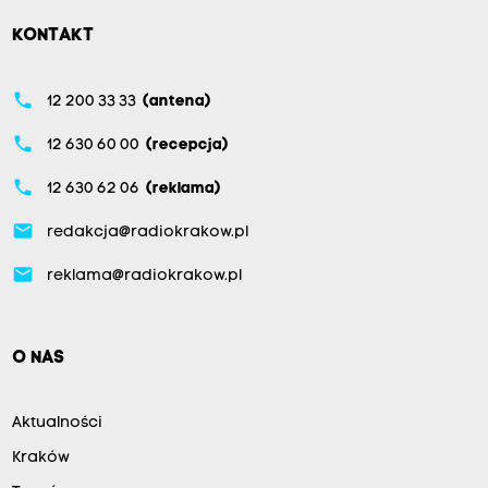
KONTAKT
phone
12 200 33 33
(antena)
phone
12 630 60 00
(recepcja)
phone
12 630 62 06
(reklama)
email
redakcja@radiokrakow.pl
email
reklama@radiokrakow.pl
O NAS
Aktualności
Kraków