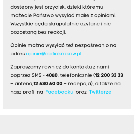
dostępny jest przycisk, dzięki któremu
możecie Państwo wysyłać maile z opiniami.
Wszystkie będą skrupulatnie czytane i nie
pozostaną bez reakcji.
Opinie można wysyłać też bezpośrednio na
adres
opinie@radiokrakow.pl
Zapraszamy również do kontaktu z nami
poprzez SMS -
4080
, telefonicznie (
12 200 33 33
– antena,
12 630 60 00
– recepcja), a także na
nasz profil na
Facebooku
oraz
Twitterze