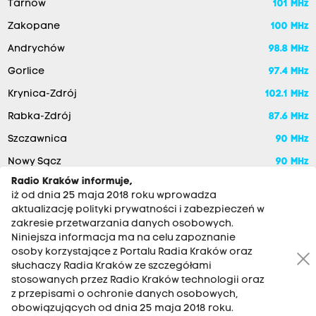
Tarnów
101 MHz
Zakopane
100 MHz
Andrychów
98.8 MHz
Gorlice
97.4 MHz
Krynica-Zdrój
102.1 MHz
Rabka-Zdrój
87.6 MHz
Szczawnica
90 MHz
Nowy Sącz
90 MHz
Radio Kraków informuje,
iż od dnia 25 maja 2018 roku wprowadza
aktualizację polityki prywatności i zabezpieczeń w
zakresie przetwarzania danych osobowych.
Niniejsza informacja ma na celu zapoznanie
osoby korzystające z Portalu Radia Kraków oraz
słuchaczy Radia Kraków ze szczegółami
stosowanych przez Radio Kraków technologii oraz
RADIO KRAKÓW SA. Aleja Juliusza Słowackiego 22, 30-007
z przepisami o ochronie danych osobowych,
Kraków
obowiązujących od dnia 25 maja 2018 roku.