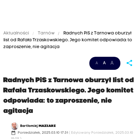
Aktualności
Tarnów
Radnych PiS z Tarnowa oburzył
list od Rafała Trzaskowskiego. Jego komitet odpowiada: to
zaproszenie, nie agitacja
share
A
A
A
Radnych PiS z Tarnowa oburzył list od
Rafała Trzaskowskiego. Jego komitet
odpowiada: to zaproszenie, nie
agitacja
Bartłomiej
MAZIARZ
date_range
Poniedziałek, 2025.03.10 17:31
( Edytowany Poniedziałek, 2025.03.10
18:09 )