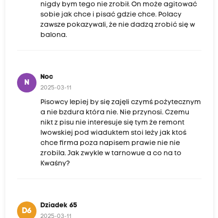
nigdy bym tego nie zrobił. On może agitować
sobie jak chce i pisać gdzie chce. Polacy
zawsze pokazywali, że nie dadzą zrobić się w
balona.
Noc
N
2025-03-11
Pisowcy lepiej by się zajęli czymś pożytecznym
a nie bzdura która nie. Nie przynosi. Czemu
nikt z pisu nie interesuje się tym że remont
lwowskiej pod wiaduktem stoi leży jak ktoś
chce firma poza napisem prawie nie nie
zrobila. Jak zwykle w tarnowue a co na to
Kwaśny?
Dziadek 65
D6
2025-03-11