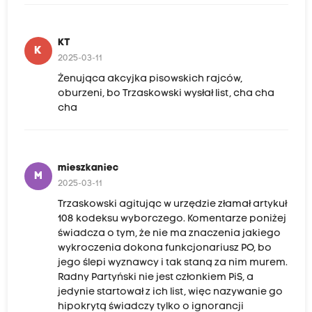
KT
K
2025-03-11
Żenująca akcyjka pisowskich rajców,
oburzeni, bo Trzaskowski wysłał list, cha cha
cha
mieszkaniec
M
2025-03-11
Trzaskowski agitując w urzędzie złamał artykuł
108 kodeksu wyborczego. Komentarze poniżej
świadcza o tym, że nie ma znaczenia jakiego
wykroczenia dokona funkcjonariusz PO, bo
jego ślepi wyznawcy i tak staną za nim murem.
Radny Partyński nie jest członkiem PiS, a
jedynie startował z ich list, więc nazywanie go
hipokrytą świadczy tylko o ignorancji