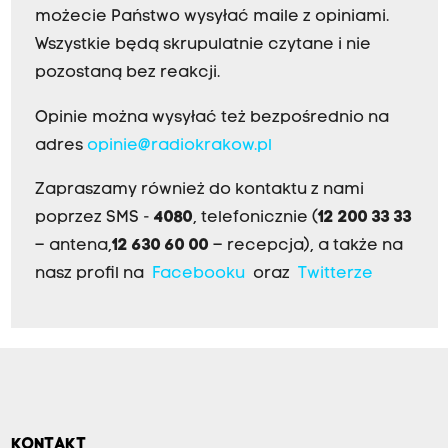
możecie Państwo wysyłać maile z opiniami.
Wszystkie będą skrupulatnie czytane i nie
pozostaną bez reakcji.
Opinie można wysyłać też bezpośrednio na
adres
opinie@radiokrakow.pl
Zapraszamy również do kontaktu z nami
poprzez SMS -
4080
, telefonicznie (
12 200 33 33
– antena,
12 630 60 00
– recepcja), a także na
nasz profil na
Facebooku
oraz
Twitterze
KONTAKT