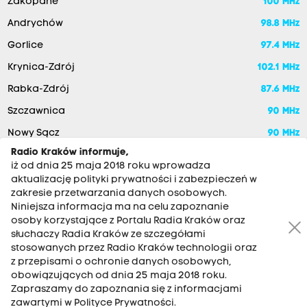
Zakopane
100 MHz
Andrychów
98.8 MHz
Gorlice
97.4 MHz
Krynica-Zdrój
102.1 MHz
Rabka-Zdrój
87.6 MHz
Szczawnica
90 MHz
Nowy Sącz
90 MHz
Radio Kraków informuje,
iż od dnia 25 maja 2018 roku wprowadza
aktualizację polityki prywatności i zabezpieczeń w
zakresie przetwarzania danych osobowych.
Niniejsza informacja ma na celu zapoznanie
osoby korzystające z Portalu Radia Kraków oraz
słuchaczy Radia Kraków ze szczegółami
stosowanych przez Radio Kraków technologii oraz
RADIO KRAKÓW SA. Aleja Juliusza Słowackiego 22, 30-007
z przepisami o ochronie danych osobowych,
Kraków
obowiązujących od dnia 25 maja 2018 roku.
Antena: 12 200 33 33
Zapraszamy do zapoznania się z informacjami
zawartymi w Polityce Prywatności.