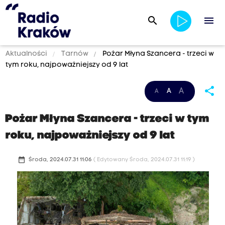
search
menu
Aktualności
Tarnów
Pożar Młyna Szancera - trzeci w
tym roku, najpoważniejszy od 9 lat
share
A
A
A
Pożar Młyna Szancera - trzeci w tym
roku, najpoważniejszy od 9 lat
date_range
Środa, 2024.07.31 11:06
( Edytowany Środa, 2024.07.31 11:19 )