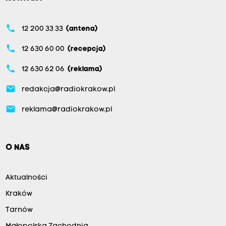
phone
12 200 33 33
(antena)
phone
12 630 60 00
(recepcja)
phone
12 630 62 06
(reklama)
email
redakcja@radiokrakow.pl
email
reklama@radiokrakow.pl
O NAS
Aktualności
Kraków
Tarnów