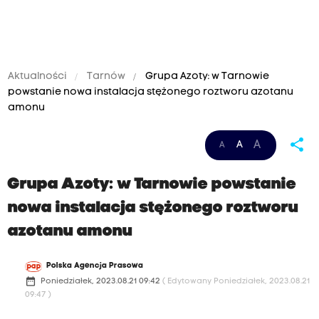
Aktualności
Tarnów
Grupa Azoty: w Tarnowie
powstanie nowa instalacja stężonego roztworu azotanu
amonu
share
A
A
A
Grupa Azoty: w Tarnowie powstanie
nowa instalacja stężonego roztworu
azotanu amonu
Polska Agencja Prasowa
date_range
Poniedziałek, 2023.08.21 09:42
( Edytowany Poniedziałek, 2023.08.21
09:47 )