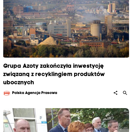
Grupa Azoty zakończyła inwestycję
związaną z recyklingiem produktów
ubocznych
search
share
Polska Agencja Prasowa