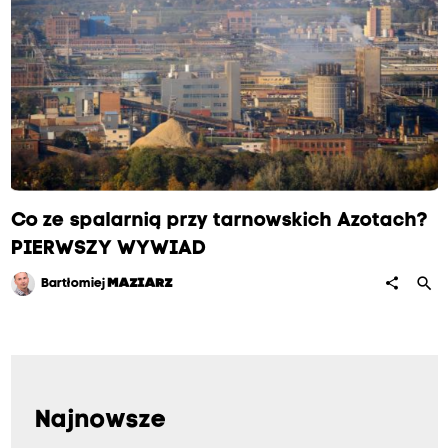
Co ze spalarnią przy tarnowskich Azotach?
PIERWSZY WYWIAD
search
share
Bartłomiej
MAZIARZ
Najnowsze