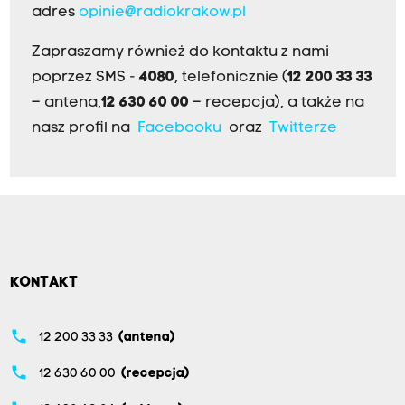
adres
opinie@radiokrakow.pl
Zapraszamy również do kontaktu z nami
poprzez SMS -
4080
, telefonicznie (
12 200 33 33
– antena,
12 630 60 00
– recepcja), a także na
nasz profil na
Facebooku
oraz
Twitterze
KONTAKT
phone
12 200 33 33
(antena)
phone
12 630 60 00
(recepcja)