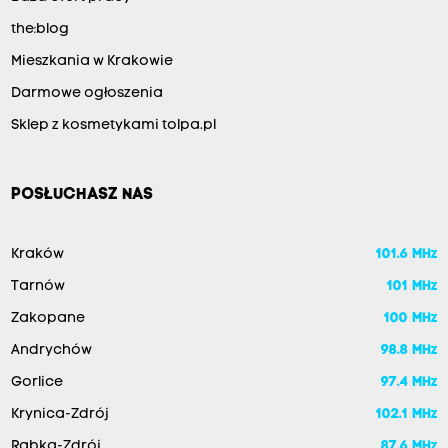
the:blog
Mieszkania w Krakowie
Darmowe ogłoszenia
Sklep z kosmetykami tolpa.pl
POSŁUCHASZ NAS
Kraków
101.6 MHz
Tarnów
101 MHz
Zakopane
100 MHz
Andrychów
98.8 MHz
Gorlice
97.4 MHz
Krynica-Zdrój
102.1 MHz
Rabka-Zdrój
87.6 MHz