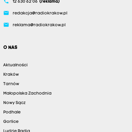
phone
12 630 62 06
(reklama)
email
redakcja@radiokrakow.pl
email
reklama@radiokrakow.pl
O NAS
Aktualności
Kraków
Tarnów
Małopolska Zachodnia
Nowy Sącz
Podhale
Gorlice
Ludzie Radia